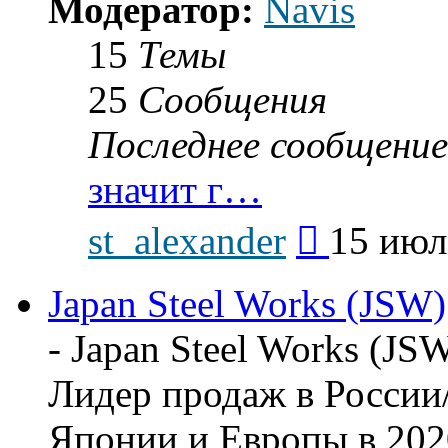
Модератор:
Navis
15
Темы
25
Сообщения
Последнее сообщение
значит г…
Перейти
st_alexander
15 июл
к
последнему
сообщению
Japan Steel Works (JSW)
- Japan Steel Works (JSW
Лидер продаж в России
Японии и Европы в 202