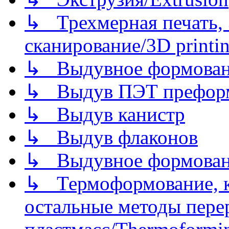
↳ Трехмерная печать,
сканирование/3D printin
↳ Выдувное формован
↳ Выдув ПЭТ префор
↳ Выдув канистр
↳ Выдув флаконов
↳ Выдувное формован
↳ Термоформование, ка
остальные методы пере