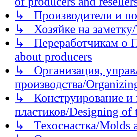
of producers and reseller
↳ Производители и по
↳ Хозяйке на заметку/T
↳ Переработчикам о Пе
about producers
↳ Организация, управл
производства/Organizing
↳ Конструирование и п
пластиков/Designing of t
↳ Техоснастка/Molds a