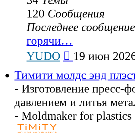
120
Сообщения
Последнее сообщение
горячи…
Перейти
YUDO
19 июн 2026
к
последнему
сообщению
Тимити молдс энд плэс
- Изготовление пресс-ф
давлением и литья мета
- Moldmaker for plastics 