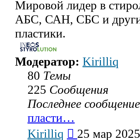
Мировой лидер в стиро
АБС, САН, СБС и други
пластики.
Модератор:
Kirilliq
80
Темы
225
Сообщения
Последнее сообщение
пласти…
Перейти
Kirilliq
25 мар 2025
к
последнему