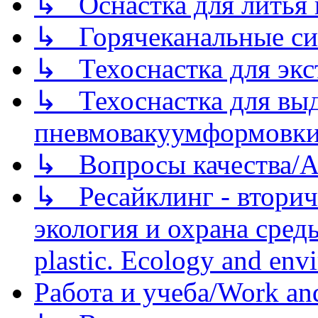
↳ Оснастка для литья 
↳ Горячеканальные си
↳ Техоснастка для экс
↳ Техоснастка для вы
пневмовакуумформовк
↳ Вопросы качества/Abo
↳ Ресайклинг - вторич
экология и охрана среды/
plastic. Ecology and env
Работа и учеба/Work an