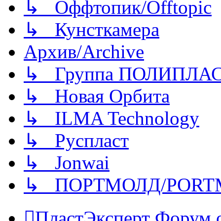
↳ Оффтопик/Offtopic
↳ Кунсткамера
Архив/Archive
↳ Группа ПОЛИПЛА
↳ Новая Орбита
↳ ILMA Technology
↳ Руспласт
↳ Jonwai
↳ ПОРТМОЛД/PORT
ПластЭксперт
Форум 