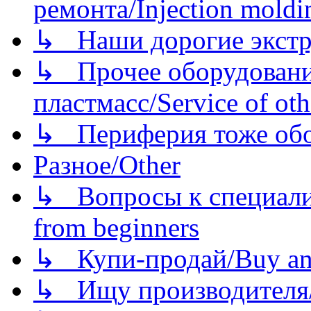
ремонта/Injection moldin
↳ Наши дорогие экстру
↳ Прочее оборудовани
пластмасс/Service of oth
↳ Периферия тоже обору
Разное/Other
↳ Вопросы к специали
from beginners
↳ Купи-продай/Buy and
↳ Ищу производителя/