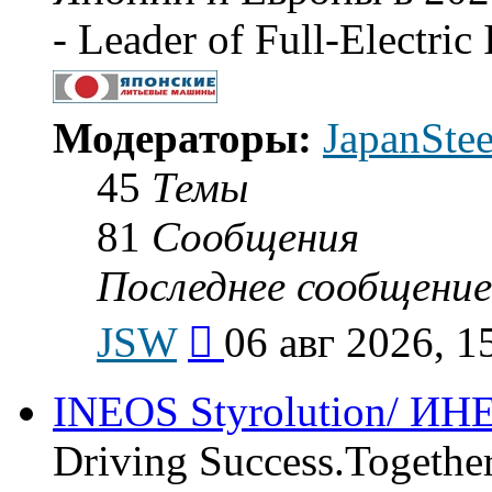
- Leader of Full-Electri
Модераторы:
JapanSte
45
Темы
81
Сообщения
Последнее сообщение
Перейти
JSW
06 авг 2026, 1
к
последнему
сообщению
INEOS Styrolution/ И
Driving Success.Togethe