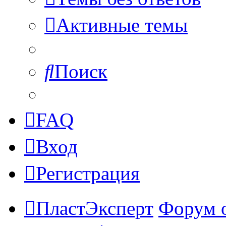
Активные темы
Поиск
FAQ
Вход
Регистрация
ПластЭксперт
Форум 