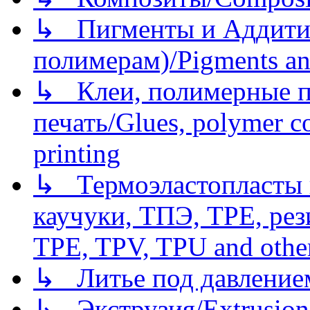
↳ Пигменты и Аддитив
полимерам)/Pigments an
↳ Клеи, полимерные по
печать/Glues, polymer co
printing
↳ Термоэластопласты и
каучуки, ТПЭ, TPE, рез
TPE, TPV, TPU and other
↳ Литье под давлением/
↳ Экструзия/Extrusion