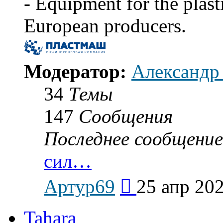
- Equipment for the plast
European producers.
Модератор:
Александр
34
Темы
147
Сообщения
Последнее сообщение
сил…
Перейти
Артур69
25 апр 202
к
последнему
сообщению
Tahara