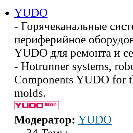
сообщению
YUDO
- Горячеканальные сис
периферийное оборудов
YUDO для ремонта и се
- Hotrunner systems, rob
Components YUDO for the
molds.
Модератор:
YUDO
34
Темы