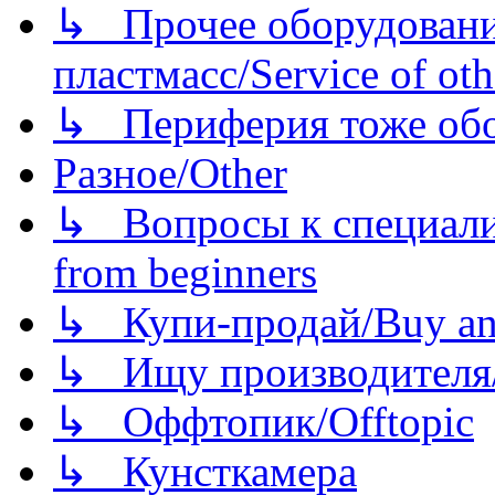
↳ Прочее оборудовани
пластмасс/Service of oth
↳ Периферия тоже обору
Разное/Other
↳ Вопросы к специали
from beginners
↳ Купи-продай/Buy and
↳ Ищу производителя/
↳ Оффтопик/Offtopic
↳ Кунсткамера