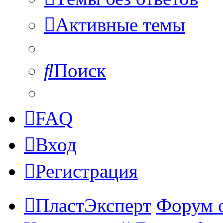
Активные темы
Поиск
FAQ
Вход
Регистрация
ПластЭксперт
Форум 