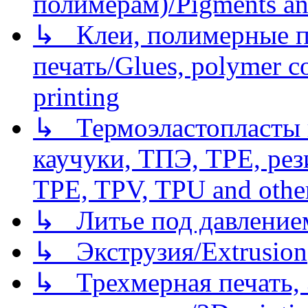
полимерам)/Pigments an
↳ Клеи, полимерные по
печать/Glues, polymer co
printing
↳ Термоэластопласты и
каучуки, ТПЭ, TPE, рез
TPE, TPV, TPU and other
↳ Литье под давлением/
↳ Экструзия/Extrusion
↳ Трехмерная печать,