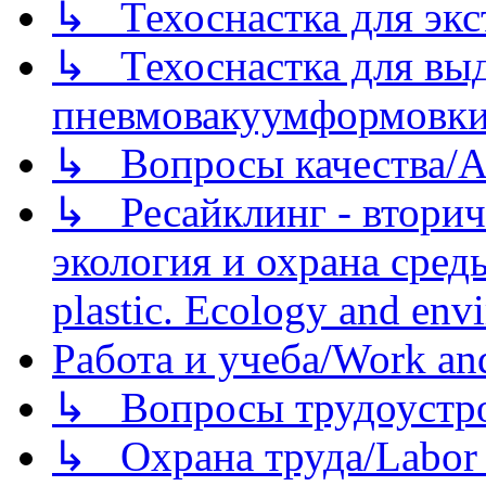
↳ Техоснастка для экс
↳ Техоснастка для вы
пневмовакуумформовк
↳ Вопросы качества/Abo
↳ Ресайклинг - вторич
экология и охрана среды/
plastic. Ecology and env
Работа и учеба/Work an
↳ Вопросы трудоустрой
↳ Охрана труда/Labor p