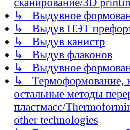
сканирование/3D printin
↳ Выдувное формован
↳ Выдув ПЭТ префор
↳ Выдув канистр
↳ Выдув флаконов
↳ Выдувное формован
↳ Термоформование, ка
остальные методы пере
пластмасс/Thermoforming
other technologies