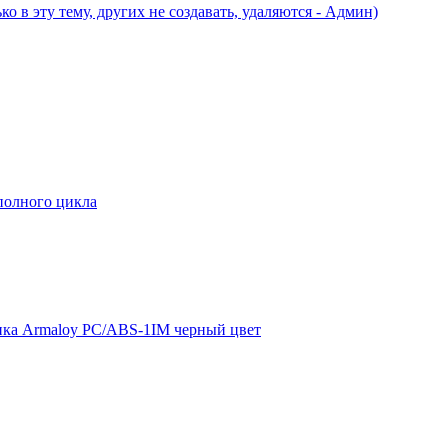
 в эту тему, других не создавать, удаляются - Админ)
полного цикла
ика Armaloy PC/ABS-1IM черный цвет