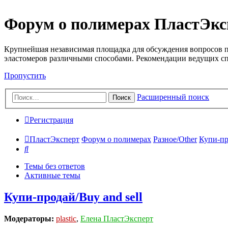
Форум о полимерах ПластЭкс
Крупнейшая независимая площадка для обсуждения вопросов п
эластомеров различными способами. Рекомендации ведущих с
Пропустить
Расширенный поиск
Поиск
Регистрация
ПластЭксперт
Форум о полимерах
Разное/Other
Купи-пр
Поиск
Темы без ответов
Активные темы
Купи-продай/Buy and sell
Модераторы:
plastic
,
Елена ПластЭксперт