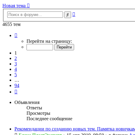
Новая тема
Расширенный
Поиск
поиск
4655 тем
Страница
1
Перейти на страницу:
из
94
1
2
3
4
5
…
94
След.
Объявления
Ответы
Просмотры
Последнее сообщение
Рекомендации по созданию новых тем. Памятка новичкам