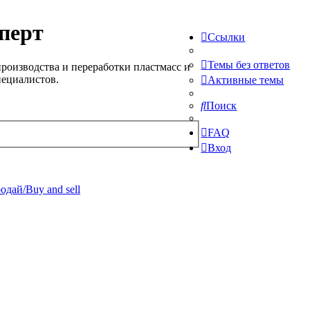
перт
Ссылки
Темы без ответов
роизводства и переработки пластмасс и
пециалистов.
Активные темы
Поиск
FAQ
Вход
одай/Buy and sell