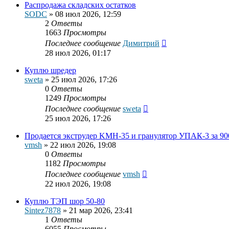
Распродажа складских остатков
SODC
»
08 июл 2026, 12:59
2
Ответы
1663
Просмотры
Последнее сообщение
Димитрий
28 июл 2026, 01:17
Куплю шредер
sweta
»
25 июл 2026, 17:26
0
Ответы
1249
Просмотры
Последнее сообщение
sweta
25 июл 2026, 17:26
Продается экструдер KMH-35 и гранулятор УПАК-3 за 90
vmsh
»
22 июл 2026, 19:08
0
Ответы
1182
Просмотры
Последнее сообщение
vmsh
22 июл 2026, 19:08
Куплю ТЭП шор 50-80
Sintez7878
»
21 мар 2026, 23:41
1
Ответы
6055
Просмотры