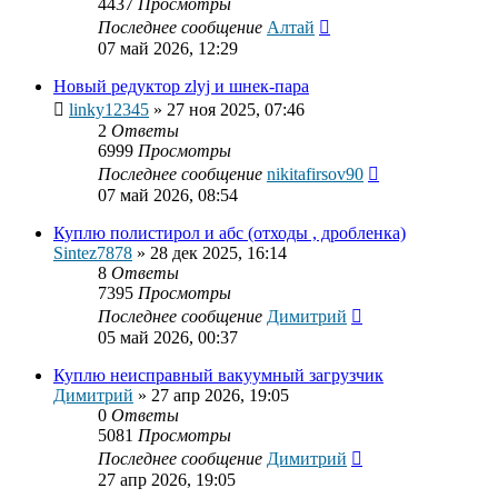
4437
Просмотры
Последнее сообщение
Алтай
07 май 2026, 12:29
Новый редуктор zlyj и шнек-пара
linky12345
»
27 ноя 2025, 07:46
2
Ответы
6999
Просмотры
Последнее сообщение
nikitafirsov90
07 май 2026, 08:54
Куплю полистирол и абс (отходы , дробленка)
Sintez7878
»
28 дек 2025, 16:14
8
Ответы
7395
Просмотры
Последнее сообщение
Димитрий
05 май 2026, 00:37
Куплю неисправный вакуумный загрузчик
Димитрий
»
27 апр 2026, 19:05
0
Ответы
5081
Просмотры
Последнее сообщение
Димитрий
27 апр 2026, 19:05