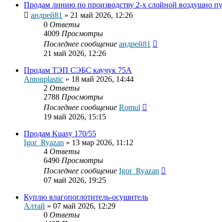
Продам линию по производству 2-х слойной воздушно п
андрей81
»
21 май 2026, 12:26
0
Ответы
4009
Просмотры
Последнее сообщение
андрей81
21 май 2026, 12:26
Продам ТЭП СЭБС каучук 75А
Antonplastic
»
18 май 2026, 14:44
2
Ответы
2788
Просмотры
Последнее сообщение
Romul
19 май 2026, 15:15
Продам Kuasy 170/55
Igor_Ryazan
»
13 мар 2026, 11:12
4
Ответы
6490
Просмотры
Последнее сообщение
Igor_Ryazan
07 май 2026, 19:25
Куплю влагопоглотитель-осушитель
Алтай
»
07 май 2026, 12:29
0
Ответы