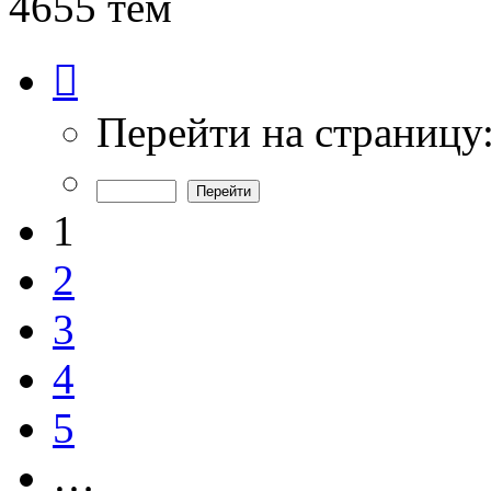
4655 тем
Страница
1
из
94
Перейти на страницу
1
2
3
4
5
…