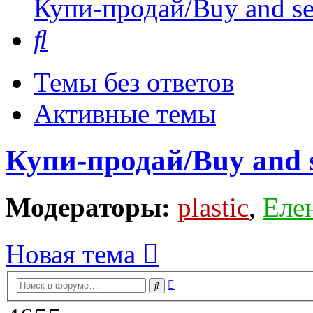
Купи-продай/Buy and se
Поиск
Темы без ответов
Активные темы
Купи-продай/Buy and s
Модераторы:
plastic
,
Еле
Новая тема
Расширенный
Поиск
поиск