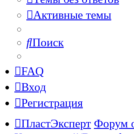
Активные темы
Поиск
FAQ
Вход
Регистрация
ПластЭксперт
Форум 