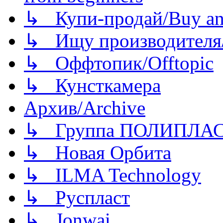
↳ Купи-продай/Buy and
↳ Ищу производителя/
↳ Оффтопик/Offtopic
↳ Кунсткамера
Архив/Archive
↳ Группа ПОЛИПЛА
↳ Новая Орбита
↳ ILMA Technology
↳ Руспласт
↳ Jonwai