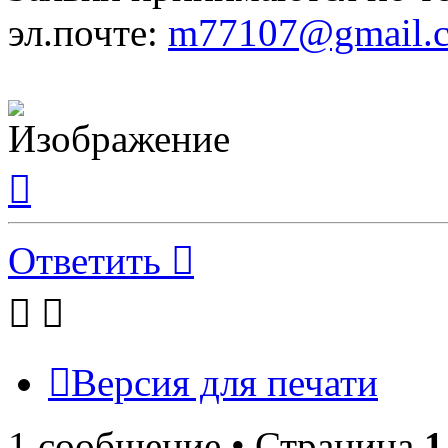
эл.почте:
m77107@gmail.
Вернуться
к
началу
Ответить
Версия для печати
1 сообщение • Страница
1