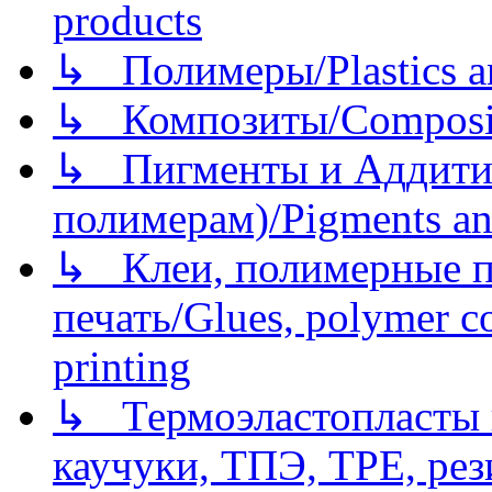
products
↳ Полимеры/Plastics a
↳ Композиты/Сomposite
↳ Пигменты и Аддитив
полимерам)/Pigments an
↳ Клеи, полимерные по
печать/Glues, polymer co
printing
↳ Термоэластопласты и
каучуки, ТПЭ, TPE, рез