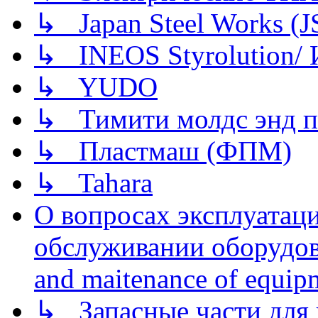
↳ Japan Steel Works (
↳ INEOS Styrolution
↳ YUDO
↳ Тимити молдс энд п
↳ Пластмаш (ФПМ)
↳ Tahara
О вопросах эксплуатаци
обслуживании оборудова
and maitenance of equip
↳ Запасные части для 