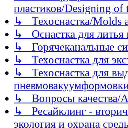
пластиков/Designing of t
↳ Техоснастка/Molds a
↳ Оснастка для литья 
↳ Горячеканальные си
↳ Техоснастка для экс
↳ Техоснастка для вы
пневмовакуумформовк
↳ Вопросы качества/Abo
↳ Ресайклинг - вторич
экология и охрана среды/