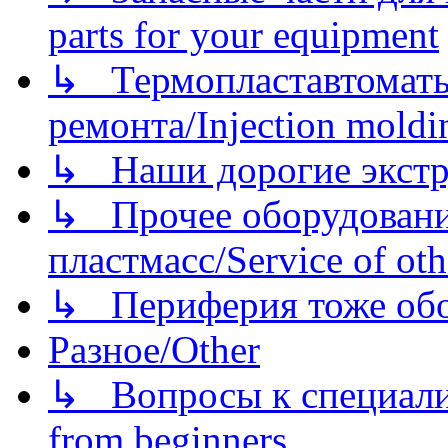
parts for your equipment
↳ Термопластавтоматы 
ремонта/Injection moldin
↳ Наши дорогие экстру
↳ Прочее оборудовани
пластмасс/Service of oth
↳ Периферия тоже обору
Разное/Other
↳ Вопросы к специали
from beginners