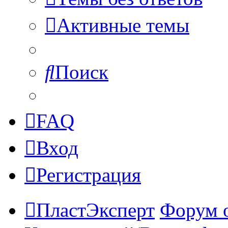
Активные темы
Поиск
FAQ
Вход
Регистрация
ПластЭксперт
Форум 