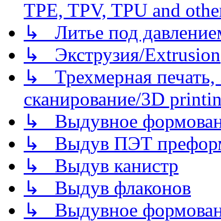
TPE, TPV, TPU and other
↳ Литье под давлением/
↳ Экструзия/Extrusion
↳ Трехмерная печать,
сканирование/3D printin
↳ Выдувное формован
↳ Выдув ПЭТ префор
↳ Выдув канистр
↳ Выдув флаконов
↳ Выдувное формован