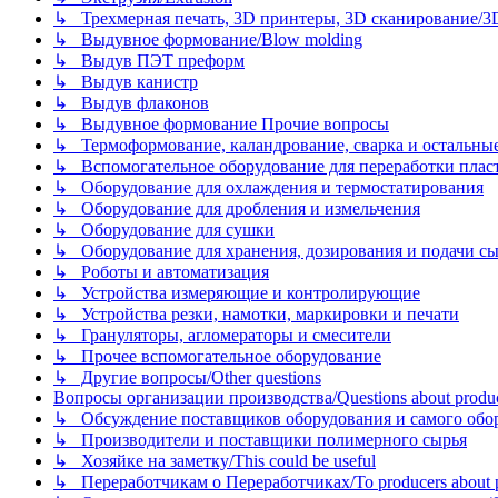
↳ Трехмерная печать, 3D принтеры, 3D сканирование/3D pr
↳ Выдувное формование/Blow molding
↳ Выдув ПЭТ преформ
↳ Выдув канистр
↳ Выдув флаконов
↳ Выдувное формование Прочие вопросы
↳ Термоформование, каландрование, сварка и остальные ме
↳ Вспомогательное оборудование для переработки пластмасс
↳ Оборудование для охлаждения и термостатирования
↳ Оборудование для дробления и измельчения
↳ Оборудование для сушки
↳ Оборудование для хранения, дозирования и подачи сы
↳ Роботы и автоматизация
↳ Устройства измеряющие и контролирующие
↳ Устройства резки, намотки, маркировки и печати
↳ Грануляторы, агломераторы и смесители
↳ Прочее вспомогательное оборудование
↳ Другие вопросы/Other questions
Вопросы организации производства/Questions about product
↳ Обсуждение поставщиков оборудования и самого оборудо
↳ Производители и поставщики полимерного сырья
↳ Хозяйке на заметку/This could be useful
↳ Переработчикам о Переработчиках/To producers about p