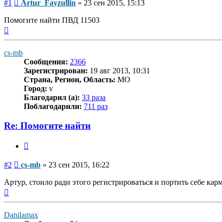
Сообщение
#1
Artur_Fayzullin
»
23 сен 2015, 15:13
Помогите найти ПВД 11503
Вернуться
к
началу
cs-mb
Сообщения:
2366
Зарегистрирован:
19 авг 2013, 10:31
Страна, Регион, Область:
MO
Город:
v
Благодарил (а):
33 раза
Поблагодарили:
711 раз
Re: Помогите найти
Цитата
Сообщение
#2
cs-mb
»
23 сен 2015, 16:22
Артур, стоило ради этого регистрироваться и портить себе кар
Вернуться
к
началу
Danilamax