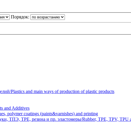
Порядок:
Plastics and main ways of production of plastic products
 and Additives
polymer coatings (paints&varnishes) and printing
и, ТПЭ, TPE, резина и пр. эластомеры/Rubber, TPE, TPV, TPU an