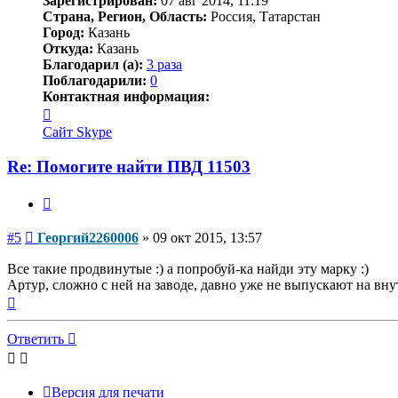
Зарегистрирован:
07 авг 2014, 11:19
Страна, Регион, Область:
Россия, Татарстан
Город:
Казань
Откуда:
Казань
Благодарил (а):
3 раза
Поблагодарили:
0
Контактная информация:
Контактная
информация
Сайт
Skype
пользователя
Георгий2260006
Re: Помогите найти ПВД 11503
Цитата
Сообщение
#5
Георгий2260006
»
09 окт 2015, 13:57
Все такие продвинутые :) а попробуй-ка найди эту марку :)
Артур, сложно с ней на заводе, давно уже не выпускают на вну
Вернуться
к
началу
Ответить
Версия для печати