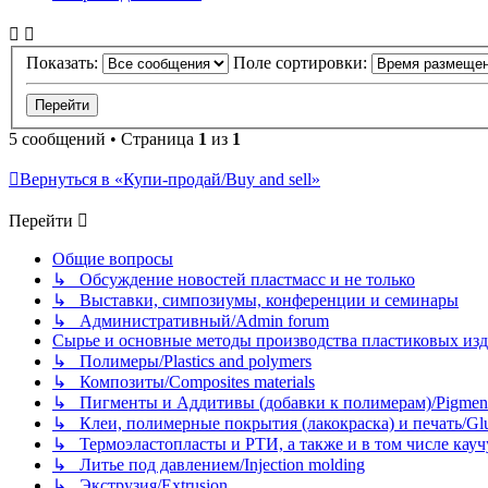
Показать:
Поле сортировки:
5 сообщений • Страница
1
из
1
Вернуться в «Купи-продай/Buy and sell»
Перейти
Общие вопросы
↳ Обсуждение новостей пластмасс и не только
↳ Выставки, симпозиумы, конференции и семинары
↳ Административный/Admin forum
Сырье и основные методы производства пластиковых изделий/
↳ Полимеры/Plastics and polymers
↳ Композиты/Сomposites materials
↳ Пигменты и Аддитивы (добавки к полимерам)/Pigments
↳ Клеи, полимерные покрытия (лакокраска) и печать/Glues, 
↳ Термоэластопласты и РТИ, а также и в том числе каучук
↳ Литье под давлением/Injection molding
↳ Экструзия/Extrusion