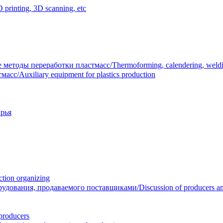
inting, 3D scanning, etc
тоды переработки пластмасс/Thermoforming, calendering, welding
/Auxiliary equipment for plastics production
рья
ion organizing
вания, продаваемого поставщиками/Discussion of producers and r
roducers