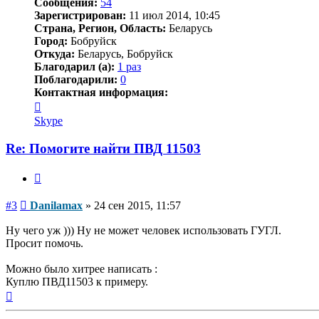
Сообщения:
54
Зарегистрирован:
11 июл 2014, 10:45
Страна, Регион, Область:
Беларусь
Город:
Бобруйск
Откуда:
Беларусь, Бобруйск
Благодарил (а):
1 раз
Поблагодарили:
0
Контактная информация:
Контактная
информация
Skype
пользователя
Danilamax
Re: Помогите найти ПВД 11503
Цитата
Сообщение
#3
Danilamax
»
24 сен 2015, 11:57
Ну чего уж ))) Ну не может человек использовать ГУГЛ.
Просит помочь.
Можно было хитрее написать :
Куплю ПВД11503 к примеру.
Вернуться
к