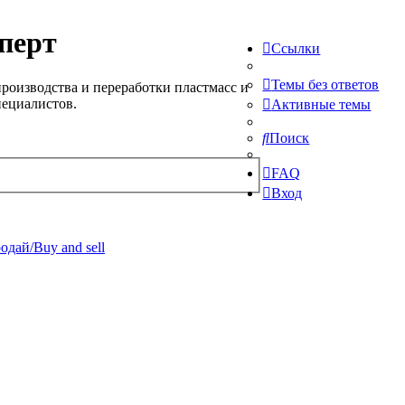
перт
Ссылки
Темы без ответов
роизводства и переработки пластмасс и
пециалистов.
Активные темы
Поиск
FAQ
Вход
одай/Buy and sell