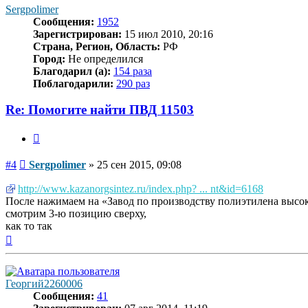
началу
Sergpolimer
Сообщения:
1952
Зарегистрирован:
15 июл 2010, 20:16
Страна, Регион, Область:
РФ
Город:
Не определился
Благодарил (а):
154 раза
Поблагодарили:
290 раз
Re: Помогите найти ПВД 11503
Цитата
Сообщение
#4
Sergpolimer
»
25 сен 2015, 09:08
http://www.kazanorgsintez.ru/index.php? ... nt&id=6168
После нажимаем на «Завод по производству полиэтилена высо
смотрим 3-ю позицию сверху,
как то так
Вернуться
к
началу
Георгий2260006
Сообщения:
41