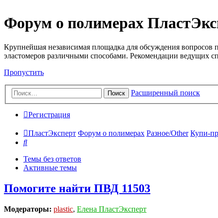
Форум о полимерах ПластЭкс
Крупнейшая независимая площадка для обсуждения вопросов п
эластомеров различными способами. Рекомендации ведущих с
Пропустить
Расширенный поиск
Поиск
Регистрация
ПластЭксперт
Форум о полимерах
Разное/Other
Купи-пр
Поиск
Темы без ответов
Активные темы
Помогите найти ПВД 11503
Модераторы:
plastic
,
Елена ПластЭксперт