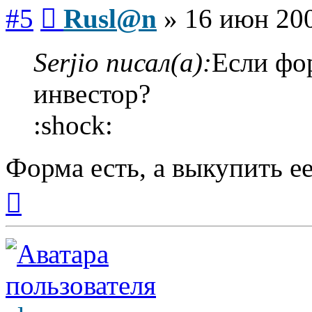
Сообщение
#5
Rusl@n
»
16 июн 200
Serjio писал(а):
Если фор
инвестор?
:shock:
Форма есть, а выкупить е
Вернуться
к
началу