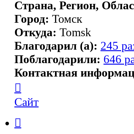
Страна, Регион, Облас
Город:
Томск
Откуда:
Tomsk
Благодарил (а):
245 ра
Поблагодарили:
646 р
Контактная информац
Контактная
информация
пользователя
Shadow
Сайт
Цитата