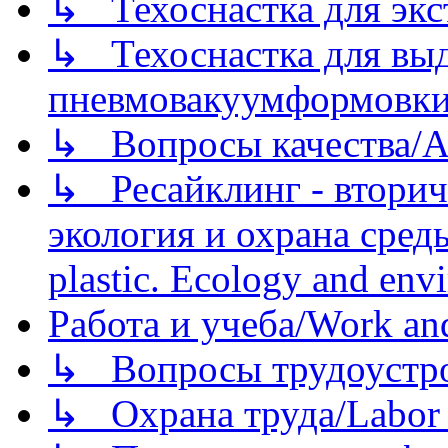
↳ Техоснастка для экс
↳ Техоснастка для вы
пневмовакуумформовк
↳ Вопросы качества/Abo
↳ Ресайклинг - вторич
экология и охрана среды/
plastic. Ecology and env
Работа и учеба/Work an
↳ Вопросы трудоустрой
↳ Охрана труда/Labor p