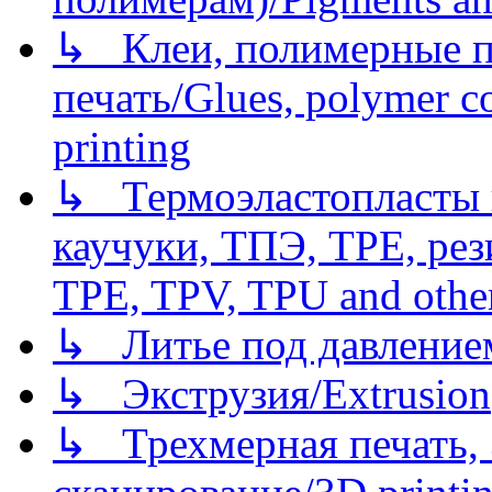
↳ Клеи, полимерные по
печать/Glues, polymer co
printing
↳ Термоэластопласты и
каучуки, ТПЭ, TPE, рез
TPE, TPV, TPU and other
↳ Литье под давлением/
↳ Экструзия/Extrusion
↳ Трехмерная печать,