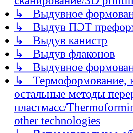
сканирование/3D printin
↳ Выдувное формован
↳ Выдув ПЭТ префор
↳ Выдув канистр
↳ Выдув флаконов
↳ Выдувное формован
↳ Термоформование, ка
остальные методы пере
пластмасс/Thermoforming
other technologies