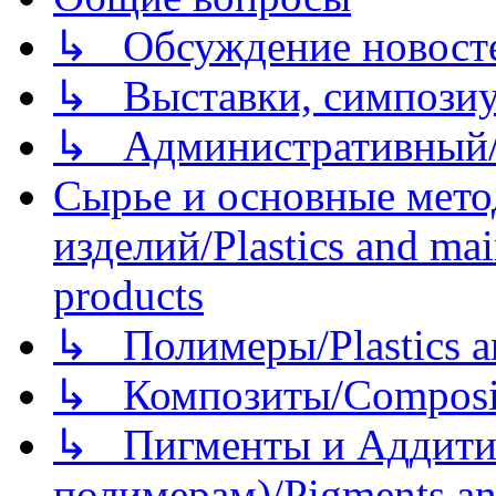
↳ Обсуждение новостей
↳ Выставки, симпозиу
↳ Административный/
Сырье и основные мето
изделий/Plastics and mai
products
↳ Полимеры/Plastics a
↳ Композиты/Сomposite
↳ Пигменты и Аддитив
полимерам)/Pigments an