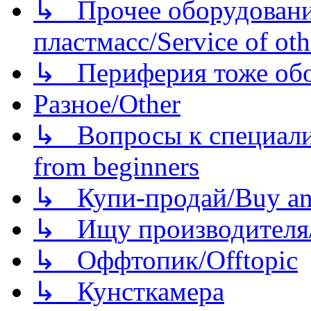
↳ Прочее оборудовани
пластмасс/Service of oth
↳ Периферия тоже обору
Разное/Other
↳ Вопросы к специали
from beginners
↳ Купи-продай/Buy and
↳ Ищу производителя/
↳ Оффтопик/Offtopic
↳ Кунсткамера