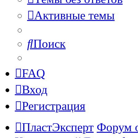
Активные темы
Поиск
FAQ
Вход
Регистрация
ПластЭксперт
Форум 