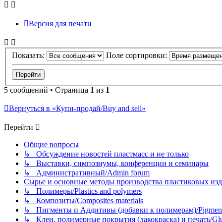
Версия для печати
Показать:
Поле сортировки:
5 сообщений • Страница
1
из
1
Вернуться в «Купи-продай/Buy and sell»
Перейти
Общие вопросы
↳ Обсуждение новостей пластмасс и не только
↳ Выставки, симпозиумы, конференции и семинары
↳ Административный/Admin forum
Сырье и основные методы производства пластиковых изделий/
↳ Полимеры/Plastics and polymers
↳ Композиты/Сomposites materials
↳ Пигменты и Аддитивы (добавки к полимерам)/Pigments
↳ Клеи, полимерные покрытия (лакокраска) и печать/Glues, 