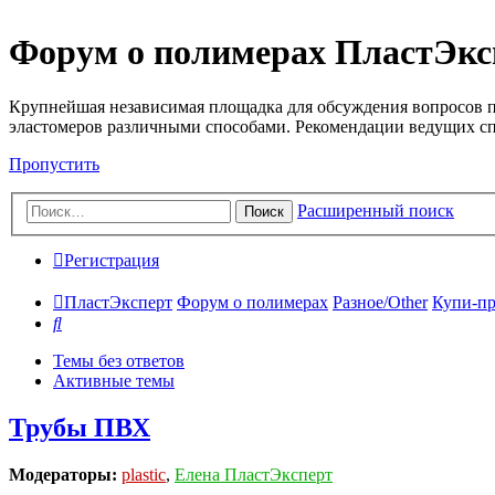
Форум о полимерах ПластЭкс
Крупнейшая независимая площадка для обсуждения вопросов п
эластомеров различными способами. Рекомендации ведущих с
Пропустить
Расширенный поиск
Поиск
Регистрация
ПластЭксперт
Форум о полимерах
Разное/Other
Купи-пр
Поиск
Темы без ответов
Активные темы
Трубы ПВХ
Модераторы:
plastic
,
Елена ПластЭксперт