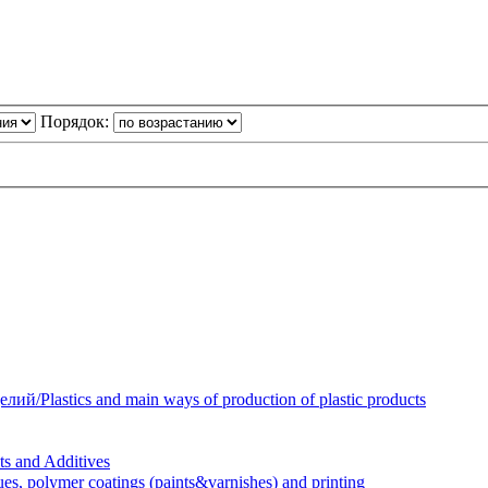
Порядок:
Plastics and main ways of production of plastic products
 and Additives
polymer coatings (paints&varnishes) and printing