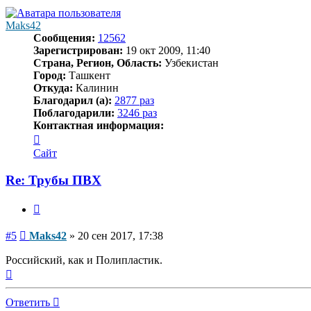
началу
Maks42
Сообщения:
12562
Зарегистрирован:
19 окт 2009, 11:40
Страна, Регион, Область:
Узбекистан
Город:
Ташкент
Откуда:
Калинин
Благодарил (а):
2877 раз
Поблагодарили:
3246 раз
Контактная информация:
Контактная
информация
Сайт
пользователя
Maks42
Re: Трубы ПВХ
Цитата
Сообщение
#5
Maks42
»
20 сен 2017, 17:38
Российский, как и Полипластик.
Вернуться
к
началу
Ответить