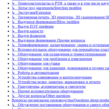
↳ Термоэластопласты и РТИ, а также и в том числе каучук
↳ Литье под давлением/Injection molding
↳ Экструзия/Extrusion
↳ Трехмерная печать, 3D принтеры, 3D сканирование/3D pr
↳ Выдувное формование/Blow molding
↳ Выдув ПЭТ преформ
↳ Выдув канистр
↳ Выдув флаконов
↳ Выдувное формование Прочие вопросы
↳ Термоформование, каландрование, сварка и остальные ме
↳ Вспомогательное оборудование для переработки пластмасс
↳ Оборудование для охлаждения и термостатирования
↳ Оборудование для дробления и измельчения
↳ Оборудование для сушки
↳ Оборудование для хранения, дозирования и подачи сы
↳ Роботы и автоматизация
↳ Устройства измеряющие и контролирующие
↳ Устройства резки, намотки, маркировки и печати
↳ Грануляторы, агломераторы и смесители
↳ Прочее вспомогательное оборудование
↳ Другие вопросы/Other questions
Вопросы организации производства/Questions about product
↳ Обсуждение поставщиков оборудования и самого оборудо