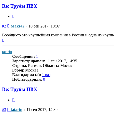
Maks42
Re: Трубы ПВХ
Цитата
Сообщение
#2
Maks42
»
10 сен 2017, 10:07
Вообще-то это крупнейшая компания в России и одна из крупн
Вернуться
к
началу
tatarin
Сообщения:
1
Зарегистрирован:
11 сен 2017, 14:35
Страна, Регион, Область:
Москва
Город:
Москва
Благодарил (а):
1 раз
Поблагодарили:
0
Re: Трубы ПВХ
Цитата
Сообщение
#3
tatarin
»
11 сен 2017, 14:39