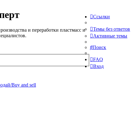
перт
Ссылки
Темы без ответов
роизводства и переработки пластмасс и
пециалистов.
Активные темы
Поиск
FAQ
Вход
одай/Buy and sell