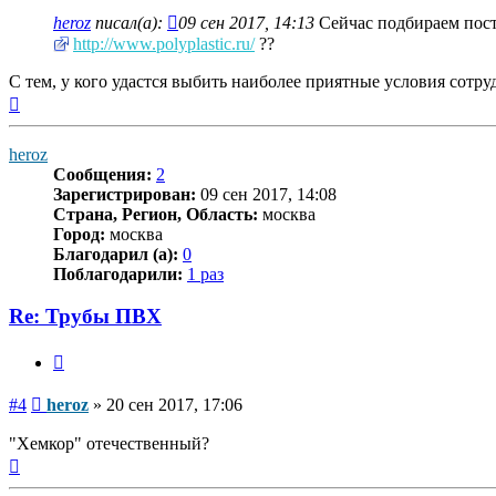
heroz
писал(а):
09 сен 2017, 14:13
Сейчас подбираем поста
http://www.polyplastic.ru/
??
С тем, у кого удастся выбить наиболее приятные условия сотру
Вернуться
к
началу
heroz
Сообщения:
2
Зарегистрирован:
09 сен 2017, 14:08
Страна, Регион, Область:
москва
Город:
москва
Благодарил (а):
0
Поблагодарили:
1 раз
Re: Трубы ПВХ
Цитата
Сообщение
#4
heroz
»
20 сен 2017, 17:06
"Хемкор" отечественный?
Вернуться
к