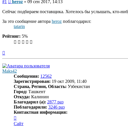
Сообщение
#1
heroz
»
09 сен 2017, 14:13
Сейчас подбираем поставщика. Хотелось бы услышать, кто-нибу
За это сообщение автора
heroz
поблагодарил:
tatarin
Рейтинг:
5%
Вернуться
к
началу
Maks42
Сообщения:
12562
Зарегистрирован:
19 окт 2009, 11:40
Страна, Регион, Область:
Узбекистан
Город:
Ташкент
Откуда:
Калинин
Благодарил (а):
2877 раз
Поблагодарили:
3246 раз
Контактная информация:
Контактная
информация
Сайт
пользователя