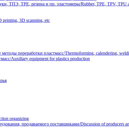
и, ТПЭ, TPE, резина и пр. эластомеры/Rubber, TPE, TPV, TPU an
inting, 3D scanning, etc
тоды переработки пластмасс/Thermoforming, calendering, welding
/Auxiliary equipment for plastics production
рья
ion organizing
вания, продаваемого поставщиками/Discussion of producers and r