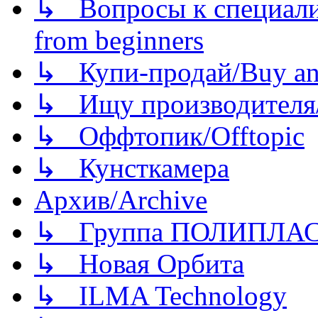
↳ Вопросы к специали
from beginners
↳ Купи-продай/Buy and
↳ Ищу производителя/
↳ Оффтопик/Offtopic
↳ Кунсткамера
Архив/Archive
↳ Группа ПОЛИПЛА
↳ Новая Орбита
↳ ILMA Technology