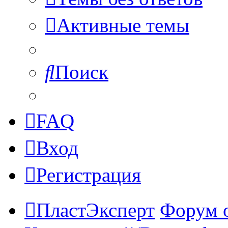
Активные темы
Поиск
FAQ
Вход
Регистрация
ПластЭксперт
Форум 