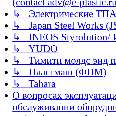
(contact adv@e-plastic.r
↳ Электрические ТПА
↳ Japan Steel Works (
↳ INEOS Styrolution
↳ YUDO
↳ Тимити молдс энд п
↳ Пластмаш (ФПМ)
↳ Tahara
О вопросах эксплуатаци
обслуживании оборудова