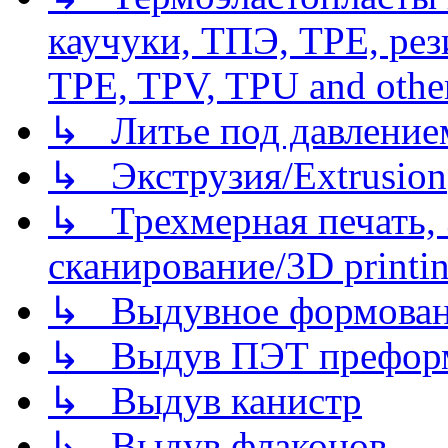
каучуки, ТПЭ, TPE, рез
TPE, TPV, TPU and other
↳ Литье под давлением/
↳ Экструзия/Extrusion
↳ Трехмерная печать,
сканирование/3D printin
↳ Выдувное формован
↳ Выдув ПЭТ префор
↳ Выдув канистр
↳ Выдув флаконов