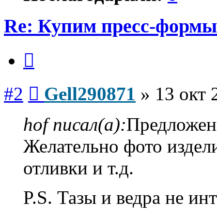
Re: Купим пресс-формы 
Цитата
Сообщение
#2
Gell290871
»
13 окт 
hof писал(а):
Предложени
Желательно фото издели
отливки и т.д.
P.S. Тазы и ведра не ин