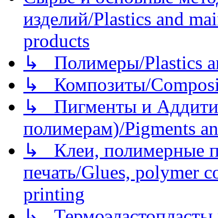
изделий/Plastics and mai
products
↳ Полимеры/Plastics a
↳ Композиты/Сomposite
↳ Пигменты и Аддитив
полимерам)/Pigments an
↳ Клеи, полимерные по
печать/Glues, polymer co
printing
↳ Термоэластопласты и