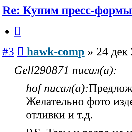
Re: Купим пресс-формы 
Цитата
Сообщение
#3
hawk-comp
»
24 дек 
Gell290871 писал(а):
hof писал(а):
Предложе
Желательно фото изд
отливки и т.д.