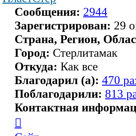
Сообщения:
2944
Зарегистрирован:
29 о
Страна, Регион, Облас
Город:
Стерлитамак
Откуда:
Как все
Благодарил (а):
470 ра
Поблагодарили:
813 р
Контактная информац
Контактная
информация
пользователя
ПластСтер