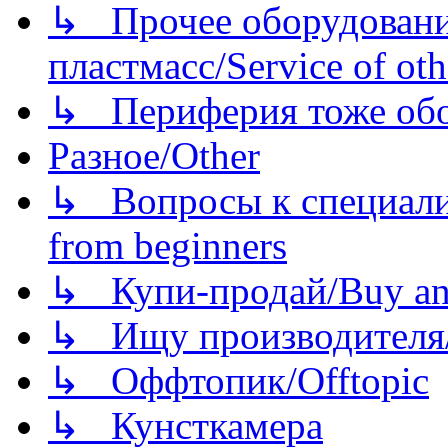
↳ Прочее оборудовани
пластмасс/Service of oth
↳ Периферия тоже обору
Разное/Other
↳ Вопросы к специали
from beginners
↳ Купи-продай/Buy and
↳ Ищу производителя/
↳ Оффтопик/Offtopic
↳ Кунсткамера