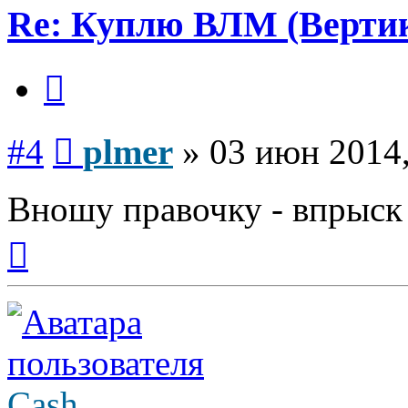
Re: Куплю ВЛМ (Верти
Цитата
Сообщение
#4
plmer
»
03 июн 2014,
Вношу правочку - впрыск
Вернуться
к
началу
Cash