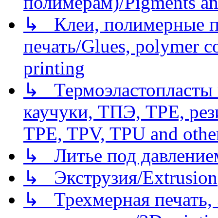
полимерам)/Pigments an
↳ Клеи, полимерные по
печать/Glues, polymer co
printing
↳ Термоэластопласты и
каучуки, ТПЭ, TPE, рез
TPE, TPV, TPU and other
↳ Литье под давлением/
↳ Экструзия/Extrusion
↳ Трехмерная печать,