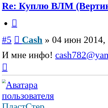
Re: Куплю ВЛМ (Верти
Цитата
Сообщение
#5
Cash
»
04 июн 2014,
И мне инфо!
cash782@yan
Вернуться
к
началу
ПластСтер