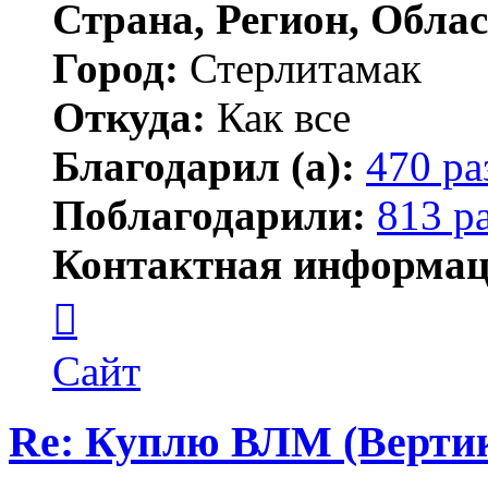
Страна, Регион, Облас
Город:
Стерлитамак
Откуда:
Как все
Благодарил (а):
470 ра
Поблагодарили:
813 р
Контактная информац
Контактная
информация
пользователя
ПластСтер
Сайт
Re: Куплю ВЛМ (Верти