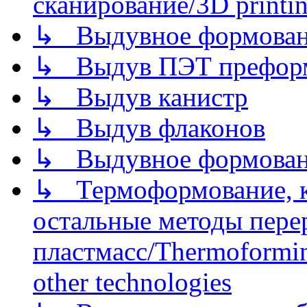
сканирование/3D printin
↳ Выдувное формован
↳ Выдув ПЭТ префор
↳ Выдув канистр
↳ Выдув флаконов
↳ Выдувное формован
↳ Термоформование, ка
остальные методы пере
пластмасс/Thermoforming
other technologies