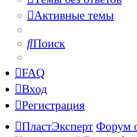
Активные темы
Поиск
FAQ
Вход
Регистрация
ПластЭксперт
Форум 