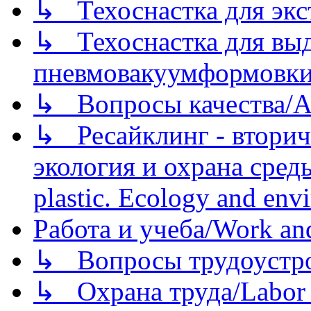
↳ Техоснастка для экс
↳ Техоснастка для вы
пневмовакуумформовк
↳ Вопросы качества/Abo
↳ Ресайклинг - вторич
экология и охрана среды/
plastic. Ecology and env
Работа и учеба/Work an
↳ Вопросы трудоустрой
↳ Охрана труда/Labor p