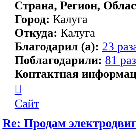
Страна, Регион, Облас
Город:
Калуга
Откуда:
Калуга
Благодарил (а):
23 раз
Поблагодарили:
81 раз
Контактная информац
Контактная
информация
пользователя
Димитрий
Сайт
Re: Продам электродви