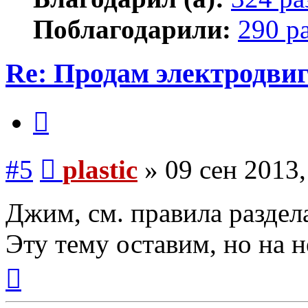
Поблагодарили:
290 р
Re: Продам электродви
Цитата
Сообщение
#5
plastic
»
09 сен 2013,
Джим, см. правила раздел
Эту тему оставим, но на 
Вернуться
к
началу