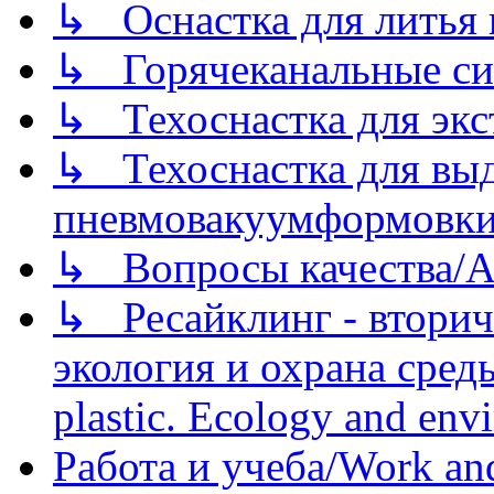
↳ Оснастка для литья 
↳ Горячеканальные си
↳ Техоснастка для экс
↳ Техоснастка для вы
пневмовакуумформовк
↳ Вопросы качества/Abo
↳ Ресайклинг - вторич
экология и охрана среды/
plastic. Ecology and env
Работа и учеба/Work an