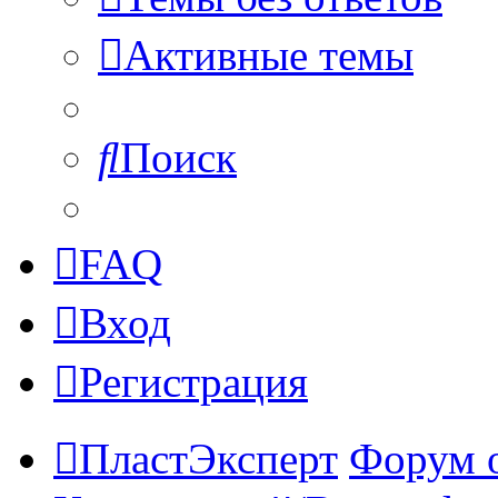
Активные темы
Поиск
FAQ
Вход
Регистрация
ПластЭксперт
Форум 