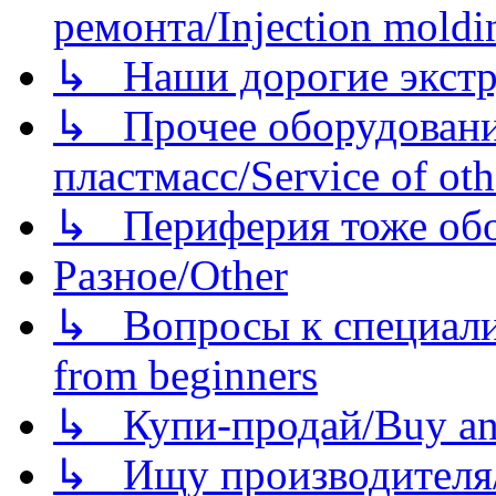
ремонта/Injection moldin
↳ Наши дорогие экстру
↳ Прочее оборудовани
пластмасс/Service of oth
↳ Периферия тоже обору
Разное/Other
↳ Вопросы к специали
from beginners
↳ Купи-продай/Buy and
↳ Ищу производителя/