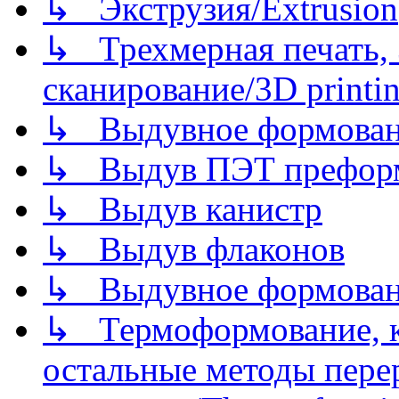
↳ Экструзия/Extrusion
↳ Трехмерная печать,
сканирование/3D printin
↳ Выдувное формован
↳ Выдув ПЭТ префор
↳ Выдув канистр
↳ Выдув флаконов
↳ Выдувное формован
↳ Термоформование, ка
остальные методы пере