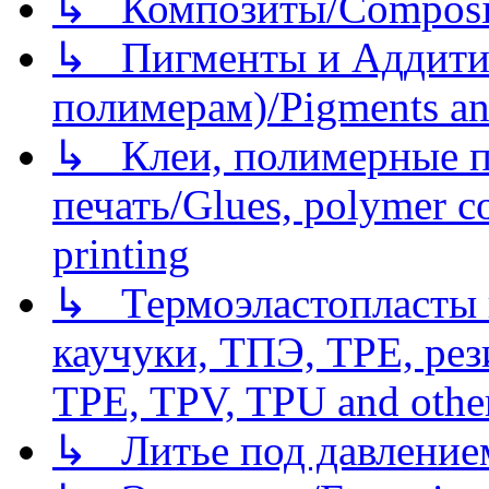
↳ Композиты/Сomposite
↳ Пигменты и Аддитив
полимерам)/Pigments an
↳ Клеи, полимерные по
печать/Glues, polymer co
printing
↳ Термоэластопласты и
каучуки, ТПЭ, TPE, рез
TPE, TPV, TPU and other
↳ Литье под давлением/