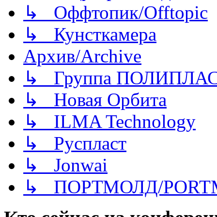
↳ Оффтопик/Offtopic
↳ Кунсткамера
Архив/Archive
↳ Группа ПОЛИПЛА
↳ Новая Орбита
↳ ILMA Technology
↳ Руспласт
↳ Jonwai
↳ ПОРТМОЛД/PORT