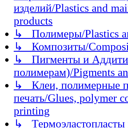
изделий/Plastics and mai
products
↳ Полимеры/Plastics a
↳ Композиты/Сomposite
↳ Пигменты и Аддитив
полимерам)/Pigments an
↳ Клеи, полимерные по
печать/Glues, polymer co
printing
↳ Термоэластопласты и