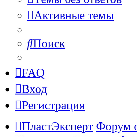
Активные темы
Поиск
FAQ
Вход
Регистрация
ПластЭксперт
Форум 