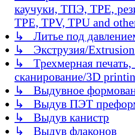
каучуки, ТПЭ, TPE, рез
TPE, TPV, TPU and other
↳ Литье под давлением/
↳ Экструзия/Extrusion
↳ Трехмерная печать,
сканирование/3D printin
↳ Выдувное формован
↳ Выдув ПЭТ префор
↳ Выдув канистр
↳ Выдув флаконов