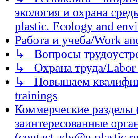
экология и охрана среды/
plastic. Ecology and env
Работа и учеба/Work an
↳ Вопросы трудоустрой
↳ Охрана труда/Labor p
↳ Повышаем квалификац
trainings
Коммерческие разделы 
заинтересованные орга
(contact adv@e-plastic.r