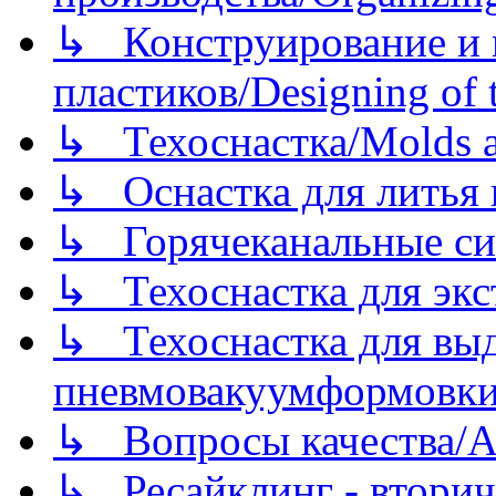
↳ Конструирование и п
пластиков/Designing of t
↳ Техоснастка/Molds a
↳ Оснастка для литья 
↳ Горячеканальные си
↳ Техоснастка для экс
↳ Техоснастка для вы
пневмовакуумформовк
↳ Вопросы качества/Abo
↳ Ресайклинг - вторич