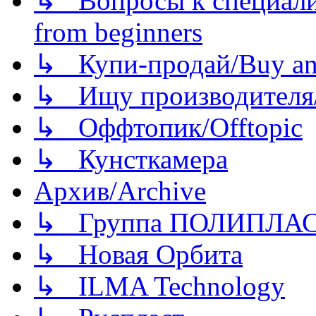
↳ Вопросы к специали
from beginners
↳ Купи-продай/Buy and
↳ Ищу производителя/
↳ Оффтопик/Offtopic
↳ Кунсткамера
Архив/Archive
↳ Группа ПОЛИПЛА
↳ Новая Орбита
↳ ILMA Technology