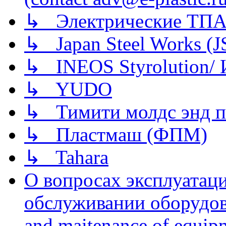
↳ Электрические ТПА
↳ Japan Steel Works (
↳ INEOS Styrolution
↳ YUDO
↳ Тимити молдс энд п
↳ Пластмаш (ФПМ)
↳ Tahara
О вопросах эксплуатаци
обслуживании оборудова
and maitenance of equip