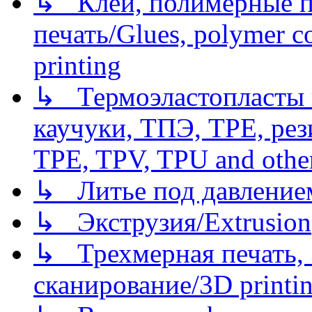
↳ Клеи, полимерные по
печать/Glues, polymer co
printing
↳ Термоэластопласты и
каучуки, ТПЭ, TPE, рез
TPE, TPV, TPU and other
↳ Литье под давлением/
↳ Экструзия/Extrusion
↳ Трехмерная печать,
сканирование/3D printin