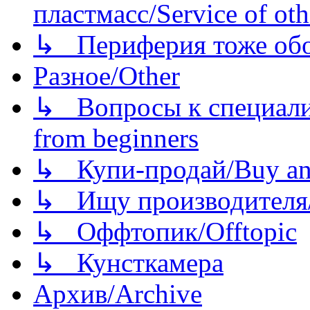
пластмасс/Service of oth
↳ Периферия тоже обору
Разное/Other
↳ Вопросы к специали
from beginners
↳ Купи-продай/Buy and
↳ Ищу производителя/
↳ Оффтопик/Offtopic
↳ Кунсткамера
Архив/Archive