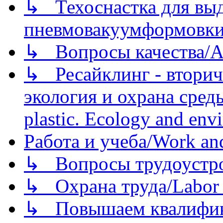
↳ Техоснастка для вы
пневмовакуумформовк
↳ Вопросы качества/Abo
↳ Ресайклинг - вторич
экология и охрана среды/
plastic. Ecology and env
Работа и учеба/Work an
↳ Вопросы трудоустрой
↳ Охрана труда/Labor p
↳ Повышаем квалификац