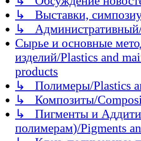
↳ Обсуждение новостей
↳ Выставки, симпозиу
↳ Административный/
Сырье и основные мето
изделий/Plastics and mai
products
↳ Полимеры/Plastics a
↳ Композиты/Сomposite
↳ Пигменты и Аддитив
полимерам)/Pigments an