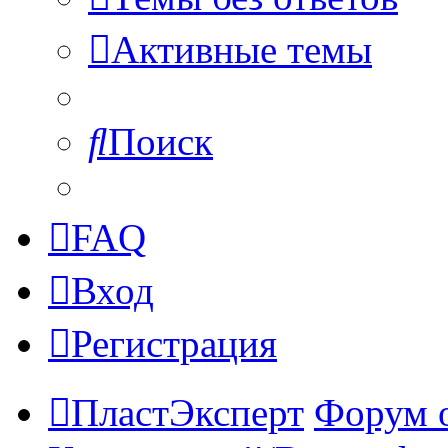
Активные темы
Поиск
FAQ
Вход
Регистрация
ПластЭксперт
Форум 