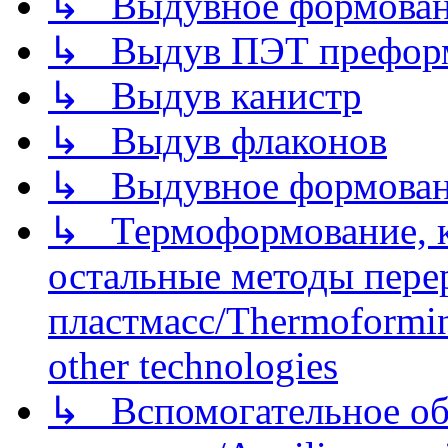
↳ Выдувное формован
↳ Выдув ПЭТ префор
↳ Выдув канистр
↳ Выдув флаконов
↳ Выдувное формован
↳ Термоформование, ка
остальные методы пере
пластмасс/Thermoforming
other technologies
↳ Вспомогательное об