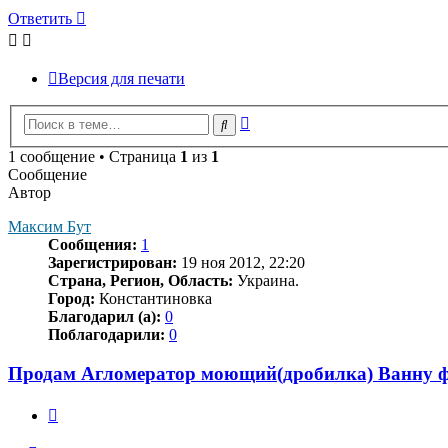
Ответить
Версия для печати
Расширенный
Поиск
поиск
1 сообщение • Страница
1
из
1
Сообщение
Автор
Максим Бут
Сообщения:
1
Зарегистрирован:
19 ноя 2012, 22:20
Страна, Регион, Область:
Украина.
Город:
Константиновка
Благодарил (а):
0
Поблагодарили:
0
Продам Агломератор моющий(дробилка) Ванну ф
Цитата