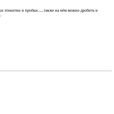
и этикитки и пробки......также на нём можно дробить и
.