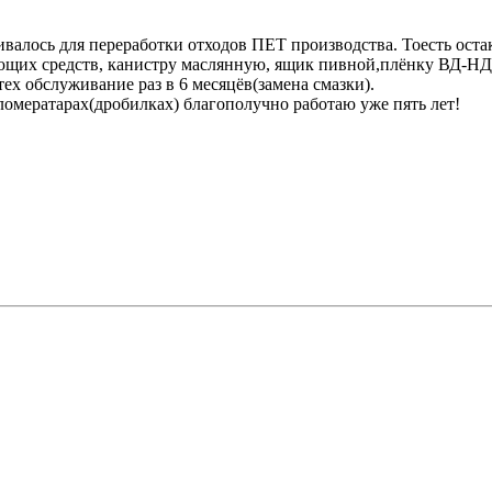
валось для переработки отходов ПЕТ производства. Тоесть остак
ющих средств, канистру маслянную, ящик пивной,плёнку ВД-НД
ех обслуживание раз в 6 месяцёв(замена смазки).
ломератарах(дробилках) благополучно работаю уже пять лет!