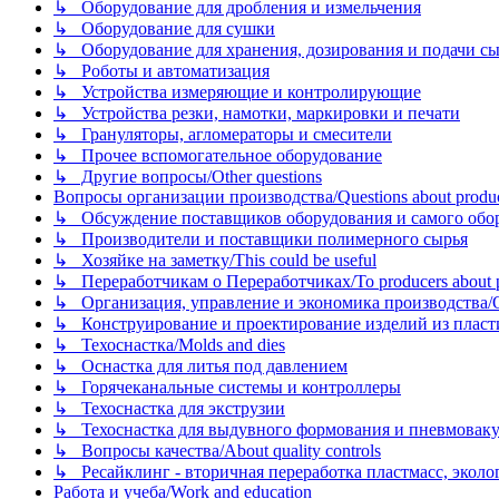
↳ Оборудование для дробления и измельчения
↳ Оборудование для сушки
↳ Оборудование для хранения, дозирования и подачи сы
↳ Роботы и автоматизация
↳ Устройства измеряющие и контролирующие
↳ Устройства резки, намотки, маркировки и печати
↳ Грануляторы, агломераторы и смесители
↳ Прочее вспомогательное оборудование
↳ Другие вопросы/Other questions
Вопросы организации производства/Questions about product
↳ Обсуждение поставщиков оборудования и самого оборудо
↳ Производители и поставщики полимерного сырья
↳ Хозяйке на заметку/This could be useful
↳ Переработчикам о Переработчиках/To producers about p
↳ Организация, управление и экономика производства/Org
↳ Конструирование и проектирование изделий из пластиков
↳ Техоснастка/Molds and dies
↳ Оснастка для литья под давлением
↳ Горячеканальные системы и контроллеры
↳ Техоснастка для экструзии
↳ Техоснастка для выдувного формования и пневмовак
↳ Вопросы качества/About quality controls
↳ Ресайклинг - вторичная переработка пластмасс, экология и
Работа и учеба/Work and education