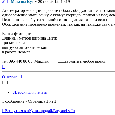
Сообщение
#1
Максим Бут
»
20 ноя 2012, 19:19
Агломератор моющий, в работе небыл , оборудование изготавли
одновременно мыть банку Аккумуляторную, флакон из под мо
Подшипниковый узел зашишён от попадания влаги и воды.......т
Оборудование проверено временем, так-как на такихже двух аг
Ванна флотации.
Длинна 7метров ширина 1метр
три мешалки
выгрузка автоматическая
в работе небыла.
тел 095 440 86 65. Максим................звонить в любое время.
Вернуться
к
началу
Ответить
Версия для печати
1 сообщение • Страница
1
из
1
Вернуться в «Купи-продай/Buy and sell»