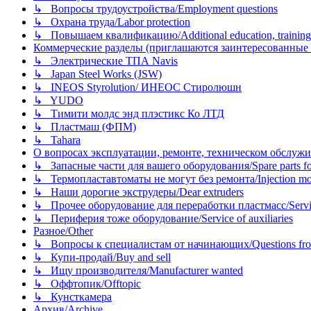
↳ Вопросы трудоустройства/Employment questions
↳ Охрана труда/Labor protection
↳ Повышаем квалификацию/Additional education, training
Коммерческие разделы (приглашаются заинтересованные орг
↳ Электрические ТПА Navis
↳ Japan Steel Works (JSW)
↳ INEOS Styrolution/ ИНЕОС Стиролюшн
↳ YUDO
↳ Тимити молдс энд плэстикс Ко ЛТД
↳ Пластмаш (ФПМ)
↳ Tahara
О вопросах эксплуатации, ремонте, техническом обслужива
↳ Запасные части для вашего оборудования/Spare parts fo
↳ Термопластавтоматы не могут без ремонта/Injection mold
↳ Наши дорогие экструдеры/Dear extruders
↳ Прочее оборудование для переработки пластмасс/Service o
↳ Периферия тоже оборудование/Service of auxiliaries
Разное/Other
↳ Вопросы к специалистам от начинающих/Questions fro
↳ Купи-продай/Buy and sell
↳ Ищу производителя/Manufacturer wanted
↳ Оффтопик/Offtopic
↳ Кунсткамера
Архив/Archive