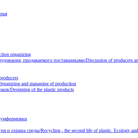
рья
ion organizing
вания, продаваемого поставщиками/Discussion of producers and r
roducers
anizing and managing of production
/Designing of the plastic products
уумформовки
 охрана среды/Recycling - the second life of plastic. Ecology and 