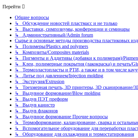
Перейти
Общие вопросы
↳ Обсуждение новостей пластмасс и не только
↳ Выставки, симпозиумы, конференции и семинары
↳ Административный/Admin forum
Сырье и основные методы производства пластиковых изделий/
↳ Полимеры/Plastics and polymers
↳ Композиты/Сomposites materials
↳ Пигменты и Аддитивы (добавки к полимерам)/Pigments
↳ Клеи, полимерные покрытия (лакокраска) и печать/Glues, 
↳ Термоэластопласты и РТИ, а также и в том числе каучук
↳ Литье под давлением/Injection molding
↳ Экструзия/Extrusion
↳ Трехмерная печать, 3D принтеры, 3D сканирование/3D pr
↳ Выдувное формование/Blow molding
↳ Выдув ПЭТ преформ
↳ Выдув канистр
↳ Выдув флаконов
↳ Выдувное формование Прочие вопросы
↳ Термоформование, каландрование, сварка и остальные ме
↳ Вспомогательное оборудование для переработки пластмасс
↳ Оборудование для охлаждения и термостатирования