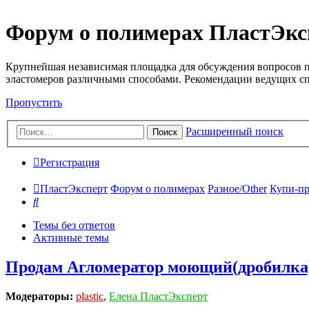
Форум о полимерах ПластЭкс
Крупнейшая независимая площадка для обсуждения вопросов п
эластомеров различными способами. Рекомендации ведущих с
Пропустить
Расширенный поиск
Поиск
Регистрация
ПластЭксперт
Форум о полимерах
Разное/Other
Купи-пр
Поиск
Темы без ответов
Активные темы
Продам Агломератор моющий(дробилка)
Модераторы:
plastic
,
Елена ПластЭксперт