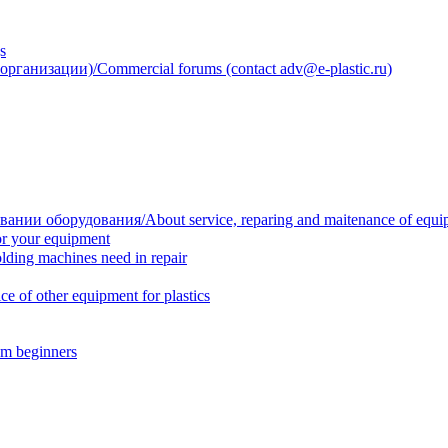
s
анизации)/Commercial forums (contact adv@e-plastic.ru)
нии оборудования/About service, reparing and maitenance of equi
r your equipment
ing machines need in repair
f other equipment for plastics
m beginners