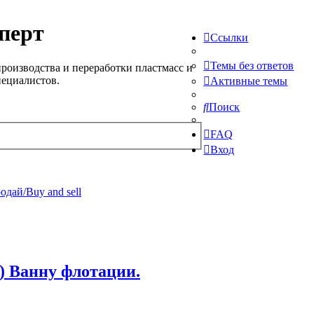
перт
Ссылки
Темы без ответов
роизводства и переработки пластмасс и
пециалистов.
Активные темы
Поиск
FAQ
Вход
одай/Buy and sell
 Ванну флотации.