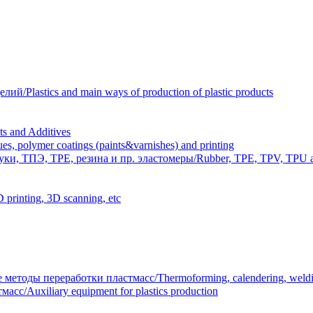
Plastics and main ways of production of plastic products
 and Additives
polymer coatings (paints&varnishes) and printing
и, ТПЭ, TPE, резина и пр. эластомеры/Rubber, TPE, TPV, TPU an
inting, 3D scanning, etc
тоды переработки пластмасс/Thermoforming, calendering, welding
/Auxiliary equipment for plastics production