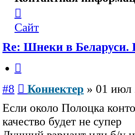
Контактная
информация
пользователя
Коннектер
Сайт
Re: Шнеки в Беларуси. 
Цитата
Сообщение
#8
Коннектер
»
01 июл 
Если около Полоцка контор
качество будет не супер
Лучший вариант или б/у 