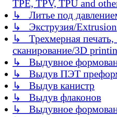
TPE, TPV, TPU and other
↳ Литье под давлением/
↳ Экструзия/Extrusion
↳ Трехмерная печать,
сканирование/3D printin
↳ Выдувное формован
↳ Выдув ПЭТ префор
↳ Выдув канистр
↳ Выдув флаконов
↳ Выдувное формован