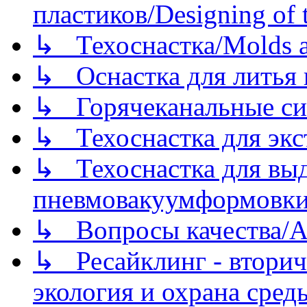
пластиков/Designing of t
↳ Техоснастка/Molds a
↳ Оснастка для литья 
↳ Горячеканальные си
↳ Техоснастка для экс
↳ Техоснастка для вы
пневмовакуумформовк
↳ Вопросы качества/Abo
↳ Ресайклинг - вторич
экология и охрана среды/