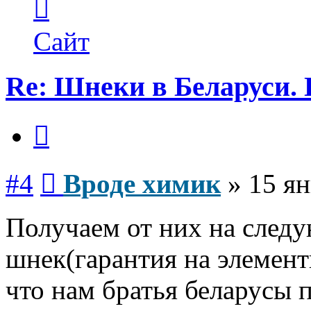
информация
пользователя
Вроде
Сайт
химик
Re: Шнеки в Беларуси. 
Цитата
Сообщение
#4
Вроде химик
»
15 ян
Получаем от них на след
шнек(гарантия на элемен
что нам братья беларусы 