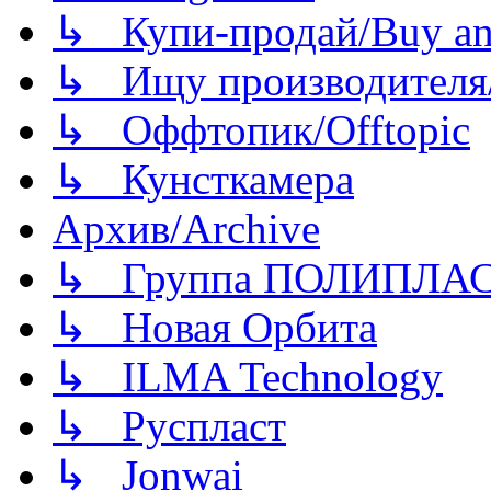
↳ Купи-продай/Buy and
↳ Ищу производителя/
↳ Оффтопик/Offtopic
↳ Кунсткамера
Архив/Archive
↳ Группа ПОЛИПЛА
↳ Новая Орбита
↳ ILMA Technology
↳ Руспласт
↳ Jonwai