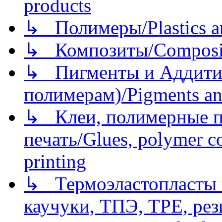
products
↳ Полимеры/Plastics a
↳ Композиты/Сomposite
↳ Пигменты и Аддитив
полимерам)/Pigments an
↳ Клеи, полимерные по
печать/Glues, polymer co
printing
↳ Термоэластопласты и
каучуки, ТПЭ, TPE, рез