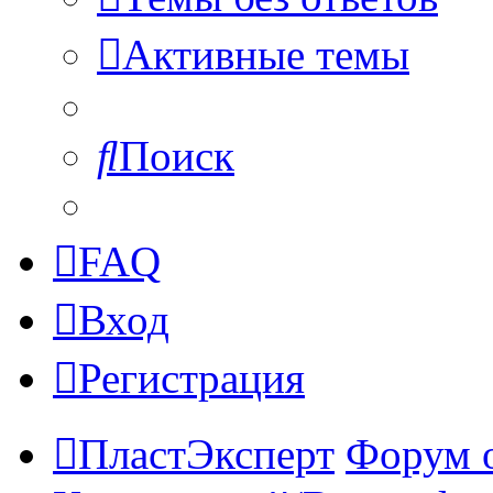
Активные темы
Поиск
FAQ
Вход
Регистрация
ПластЭксперт
Форум 