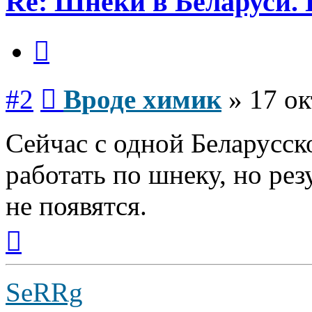
Re: Шнеки в Беларуси. 
Цитата
Сообщение
#2
Вроде химик
»
17 ок
Сейчас с одной Беларусск
работать по шнеку, но ре
не появятся.
Вернуться
к
началу
SeRRg