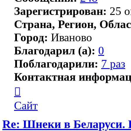
Зарегистрирован:
25 о
Страна, Регион, Облас
Город:
Иваново
Благодарил (а):
0
Поблагодарили:
7 раз
Контактная информац
Контактная
информация
пользователя
Вроде
Сайт
химик
Re: Шнеки в Беларуси. 