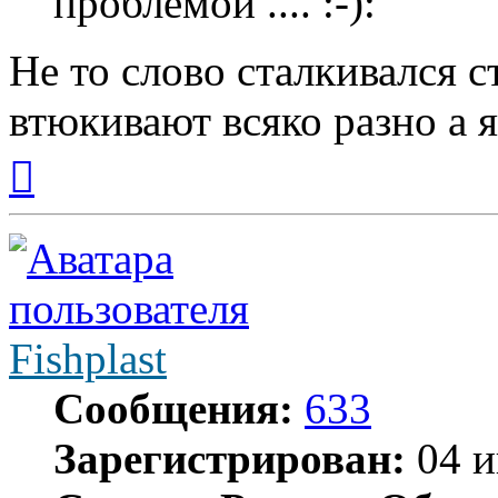
проблемой ....
Не то слово сталкивался 
втюкивают всяко разно а я
Вернуться
к
началу
Fishplast
Сообщения:
633
Зарегистрирован:
04 и