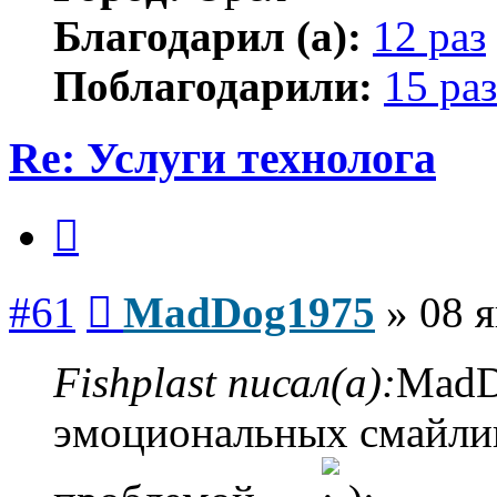
Благодарил (а):
12 раз
Поблагодарили:
15 раз
Re: Услуги технолога
Цитата
Сообщение
#61
MadDog1975
»
08 я
Fishplast писал(а):
MadD
эмоциональных смайлик