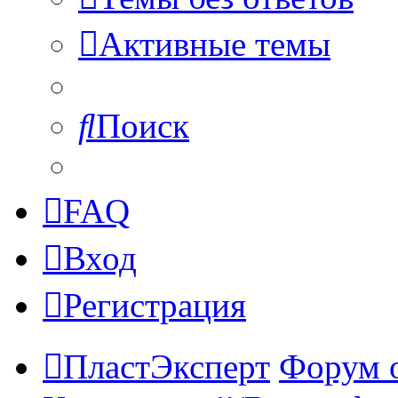
Активные темы
Поиск
FAQ
Вход
Регистрация
ПластЭксперт
Форум 