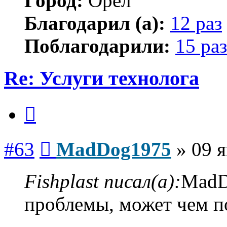
Город:
Орел
Благодарил (а):
12 раз
Поблагодарили:
15 раз
Re: Услуги технолога
Цитата
Сообщение
#63
MadDog1975
»
09 я
Fishplast писал(а):
MadD
проблемы, может чем пом