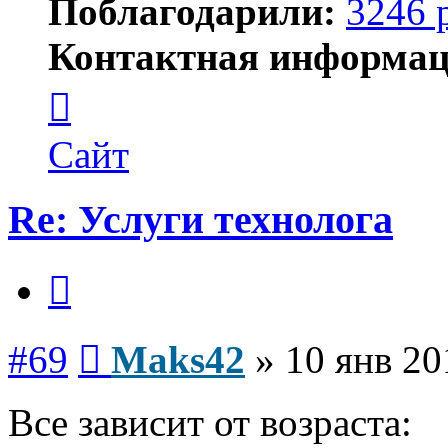
Поблагодарили:
3246 
Контактная информац
Контактная
информация
пользователя
Maks42
Сайт
Re: Услуги технолога
Цитата
Сообщение
#69
Maks42
»
10 янв 20
Все зависит от возраста: