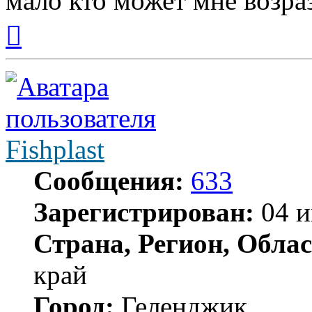
мало кто может мне возра
Вернуться
к
началу
Fishplast
Сообщения:
633
Зарегистрирован:
04 и
Страна, Регион, Облас
край
Город:
Геленджик