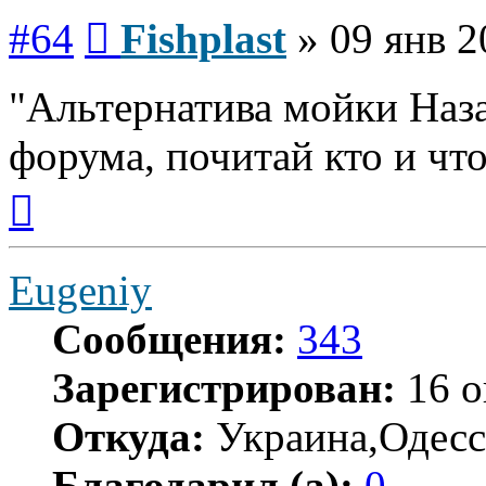
Сообщение
#64
Fishplast
»
09 янв 2
"Альтернатива мойки Наза
форума, почитай кто и что
Вернуться
к
началу
Eugeniy
Сообщения:
343
Зарегистрирован:
16 о
Откуда:
Украина,Одесс
Благодарил (а):
0