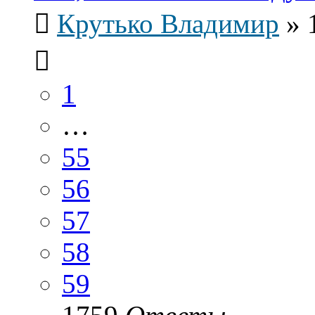
Крутько Владимир
»
1
…
55
56
57
58
59