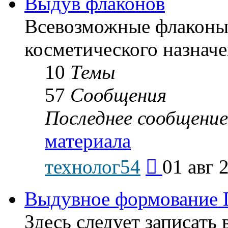
Выдув флаконов
Всевозможные флаконы
косметического назначе
10
Темы
57
Сообщения
Последнее сообщение
материала
Перейти
технолог54
01 авг 
к
последнему
сообщению
Выдувное формование 
Здесь следует записат