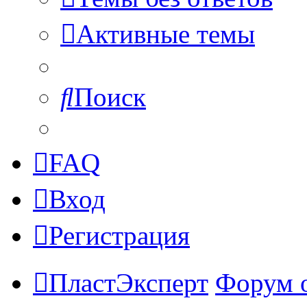
Активные темы
Поиск
FAQ
Вход
Регистрация
ПластЭксперт
Форум 