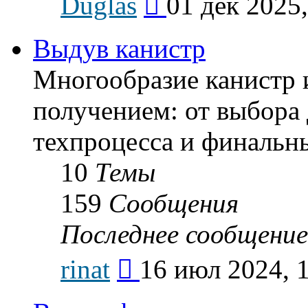
Duglas
01 дек 2025,
к
последнему
сообщению
Выдув канистр
Многообразие канистр 
получением: от выбора 
техпроцесса и финальн
10
Темы
159
Сообщения
Последнее сообщение
Перейти
rinat
16 июл 2024, 
к
последнему
сообщению