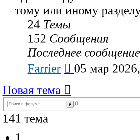
тому или иному разделу
24
Темы
152
Сообщения
Последнее сообщение
Перейти
Farrier
05 мар 2026,
к
последнему
сообщению
Новая тема
Расширенный
Поиск
поиск
141 тема
1