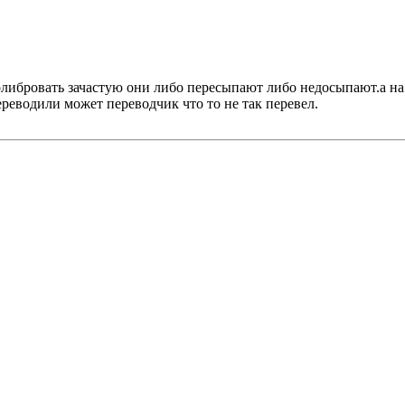
колибровать зачастую они либо пересыпают либо недосыпают.а на
реводили может переводчик что то не так перевел.