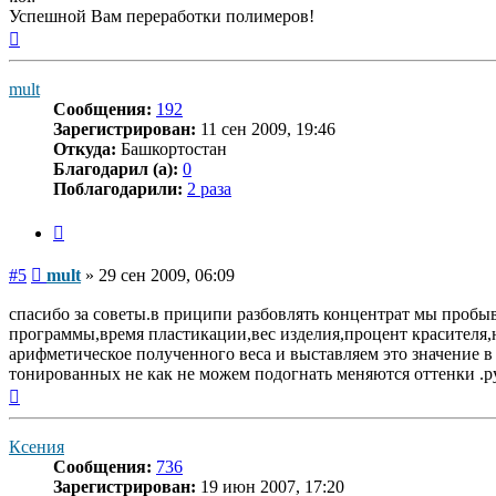
Успешной Вам переработки полимеров!
Вернуться
к
началу
mult
Сообщения:
192
Зарегистрирован:
11 сен 2009, 19:46
Откуда:
Башкортостан
Благодарил (а):
0
Поблагодарили:
2 раза
Цитата
Сообщение
#5
mult
»
29 сен 2009, 06:09
спасибо за советы.в приципи разбовлять концентрат мы пробыва
программы,время пластикации,вес изделия,процент красителя,но
арифметическое полученного веса и выставляем это значение в 
тонированных не как не можем подогнать меняются оттенки .рук
Вернуться
к
началу
Ксения
Сообщения:
736
Зарегистрирован:
19 июн 2007, 17:20