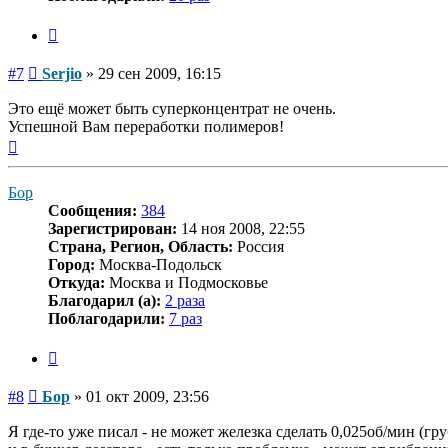
Цитата
Сообщение
#7
Serjio
»
29 сен 2009, 16:15
Это ещё может быть суперконцентрат не очень.
Успешной Вам переработки полимеров!
Вернуться
к
началу
Бор
Сообщения:
384
Зарегистрирован:
14 ноя 2008, 22:55
Страна, Регион, Область:
Россия
Город:
Москва-Подольск
Откуда:
Москва и Подмосковье
Благодарил (а):
2 раза
Поблагодарили:
7 раз
Цитата
Сообщение
#8
Бор
»
01 окт 2009, 23:56
Я где-то уже писал - не может железка сделать 0,025об/мин (гр