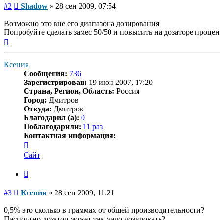
Сообщение
#2
Shadow
»
28 сен 2009, 07:54
Возможно это вне его диапазона дозирования
Попробуйте сделать замес 50/50 и повысить на дозаторе процент
Вернуться
к
началу
Ксения
Сообщения:
736
Зарегистрирован:
19 июн 2007, 17:20
Страна, Регион, Область:
Россия
Город:
Дмитров
Откуда:
Дмитров
Благодарил (а):
0
Поблагодарили:
11 раз
Контактная информация:
Контактная
информация
Сайт
пользователя
Ксения
Цитата
Сообщение
#3
Ксения
»
28 сен 2009, 11:21
0,5% это сколько в граммах от общей производительности?
Паспортно дозатор может так мало дозировать?