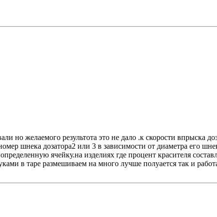
ли но желаемого результота это не дало .к скорости впрыска до
мер шнека дозатора2 или 3 в зависимости от диаметра его шнека
определенную ячейку.на изделиях где процент красителя составл
ами в таре размешиваем на много лучше полуается так и работае