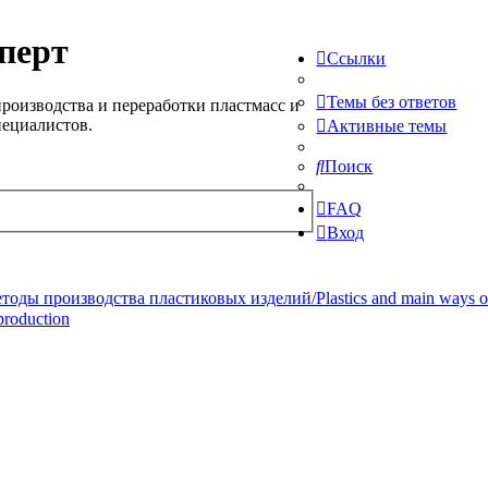
перт
Ссылки
Темы без ответов
роизводства и переработки пластмасс и
пециалистов.
Активные темы
Поиск
FAQ
Вход
ды производства пластиковых изделий/Plastics and main ways of pr
production