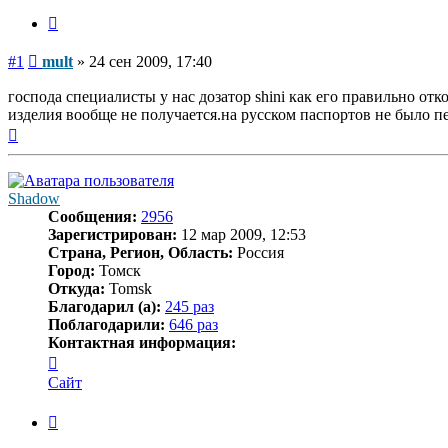
Цитата
Сообщение
#1
mult
»
24 сен 2009, 17:40
господа специалисты у нас дозатор shini как его правильно от
изделия вообще не получается.на русском паспортов не было пе
Вернуться
к
началу
Shadow
Сообщения:
2956
Зарегистрирован:
12 мар 2009, 12:53
Страна, Регион, Область:
Россия
Город:
Томск
Откуда:
Tomsk
Благодарил (а):
245 раз
Поблагодарили:
646 раз
Контактная информация:
Контактная
информация
Сайт
пользователя
Shadow
Цитата