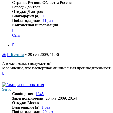
Страна, Регион, Область:
Россия
Город:
Дмитров
Откуда:
Дмитров
Благодарил (а):
0
Поблагодарили:
11 раз
Контактная информация:
Контактная
информация
Сайт
пользователя
Ксения
Цитата
Сообщение
#6
Ксения
»
29 сен 2009, 11:06
А в час сколько получается?
Мое мнение, что паспортная минимальная производительность 
Вернуться
к
началу
Serjio
Сообщения:
1845
Зарегистрирован:
20 янв 2009, 20:54
Откуда:
Москва
Благодарил (а):
1 раз
Поблагодарили:
20 раз