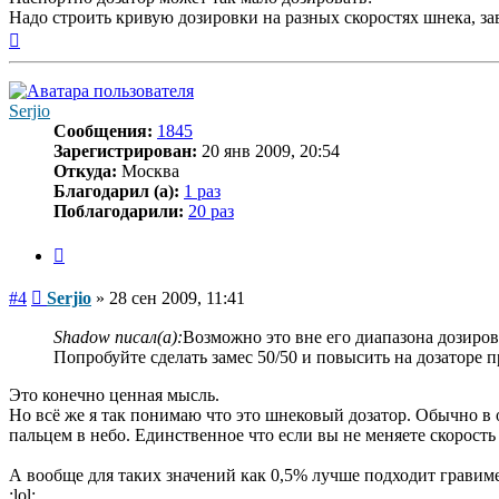
Надо строить кривую дозировки на разных скоростях шнека, за
Вернуться
к
началу
Serjio
Сообщения:
1845
Зарегистрирован:
20 янв 2009, 20:54
Откуда:
Москва
Благодарил (а):
1 раз
Поблагодарили:
20 раз
Цитата
Сообщение
#4
Serjio
»
28 сен 2009, 11:41
Shadow писал(а):
Возможно это вне его диапазона дозиро
Попробуйте сделать замес 50/50 и повысить на дозаторе п
Это конечно ценная мысль.
Но всё же я так понимаю что это шнековый дозатор. Обычно в 
пальцем в небо. Единственное что если вы не меняете скорость
А вообще для таких значений как 0,5% лучше подходит гравиме
:lol: