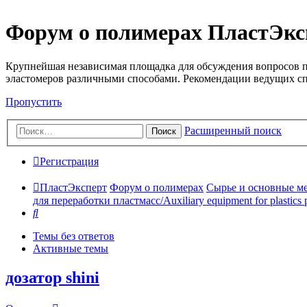
Форум о полимерах ПластЭкс
Крупнейшая независимая площадка для обсуждения вопросов п
эластомеров различными способами. Рекомендации ведущих с
Пропустить
Расширенный поиск
Поиск
Регистрация
ПластЭксперт
Форум о полимерах
Сырье и основные мето
для переработки пластмасс/Auxiliary equipment for plastics 
Поиск
Темы без ответов
Активные темы
дозатор shini