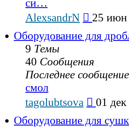
си…
Перейти
AlexsandrN
25 июн 
к
последнему
сообщению
Оборудование для дроб
9
Темы
40
Сообщения
Последнее сообщение
смол
Перейти
tagolubtsova
01 дек
к
последнему
сообщению
Оборудование для суш