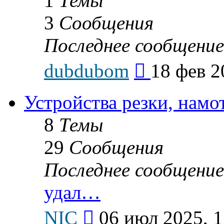
1
Темы
3
Сообщения
Последнее сообщение
Перейти
dubdubom
18 фев 2
к
последнему
сообщению
Устройства резки, намо
8
Темы
29
Сообщения
Последнее сообщение
удал…
Перейти
NIC
06 июл 2025, 1
к