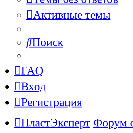
Активные темы
Поиск
FAQ
Вход
Регистрация
ПластЭксперт
Форум 