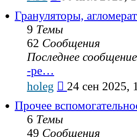
последнему
сообщению
Грануляторы, агломера
9
Темы
62
Сообщения
Последнее сообщение
-ре…
Перейти
holeg
24 сен 2025, 
к
последнему
сообщению
Прочее вспомогательно
6
Темы
49
Сообщения