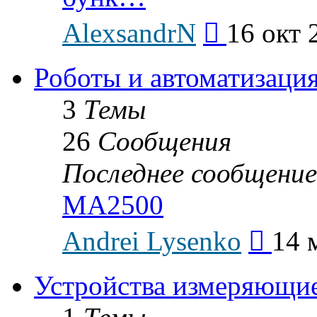
Перейти
AlexsandrN
16 окт 
к
последнему
сообщению
Роботы и автоматизаци
3
Темы
26
Сообщения
Последнее сообщение
MA2500
Перейти
Andrei Lysenko
14 
к
последнем
сообщени
Устройства измеряющи