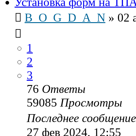
Установка форм на ТП
B_O_G_D_A_N
»
02 
1
2
3
76
Ответы
59085
Просмотры
Последнее сообщени
27 фев 2024, 12:55