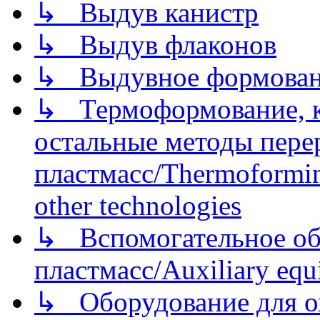
↳ Выдув канистр
↳ Выдув флаконов
↳ Выдувное формован
↳ Термоформование, ка
остальные методы пере
пластмасс/Thermoforming
other technologies
↳ Вспомогательное об
пластмасс/Auxiliary equi
↳ Оборудование для о