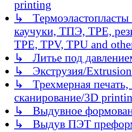
printing
↳ Термоэластопласты и
каучуки, ТПЭ, TPE, рез
TPE, TPV, TPU and other
↳ Литье под давлением/
↳ Экструзия/Extrusion
↳ Трехмерная печать,
сканирование/3D printin
↳ Выдувное формован
↳ Выдув ПЭТ префор