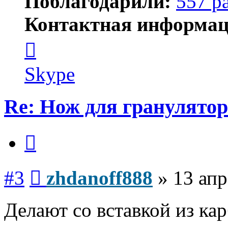
Поблагодарили:
557 р
Контактная информац
Контактная
информация
пользователя
zhdanoff888
Skype
Re: Нож для гранулятор
Цитата
Сообщение
#3
zhdanoff888
»
13 апр
Делают со вставкой из ка