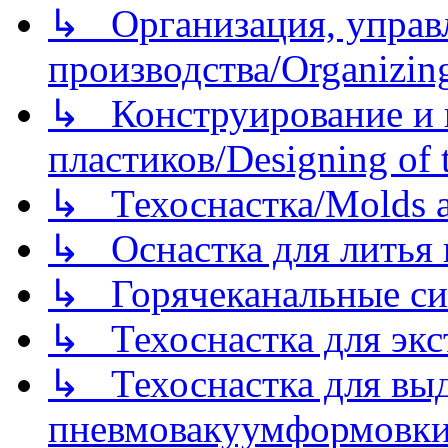
↳ Организация, управл
производства/Organizing
↳ Конструирование и п
пластиков/Designing of t
↳ Техоснастка/Molds a
↳ Оснастка для литья 
↳ Горячеканальные си
↳ Техоснастка для экс
↳ Техоснастка для вы
пневмовакуумформовк