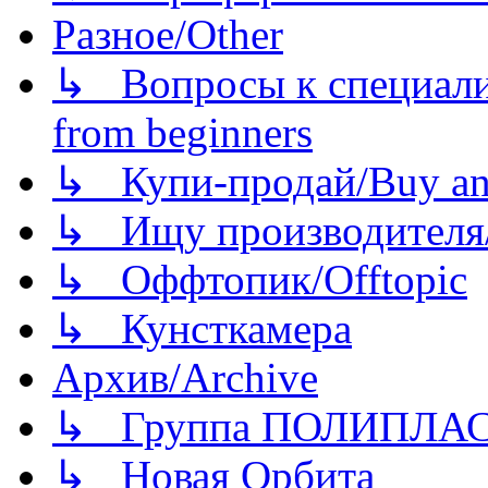
Разное/Other
↳ Вопросы к специали
from beginners
↳ Купи-продай/Buy and
↳ Ищу производителя/
↳ Оффтопик/Offtopic
↳ Кунсткамера
Архив/Archive
↳ Группа ПОЛИПЛА
↳ Новая Орбита