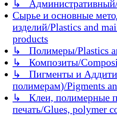
↳ Административный/
Сырье и основные мето
изделий/Plastics and mai
products
↳ Полимеры/Plastics a
↳ Композиты/Сomposite
↳ Пигменты и Аддитив
полимерам)/Pigments an
↳ Клеи, полимерные по
печать/Glues, polymer co