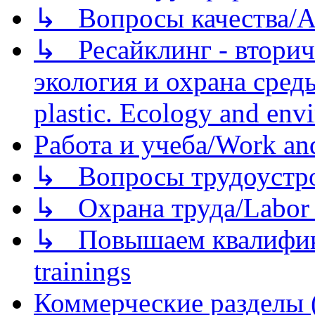
↳ Вопросы качества/Abo
↳ Ресайклинг - вторич
экология и охрана среды/
plastic. Ecology and env
Работа и учеба/Work an
↳ Вопросы трудоустрой
↳ Охрана труда/Labor p
↳ Повышаем квалификац
trainings
Коммерческие разделы 