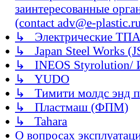
заинтересованные орга
(contact adv@e-plastic.r
↳ Электрические ТПА
↳ Japan Steel Works (
↳ INEOS Styrolution
↳ YUDO
↳ Тимити молдс энд п
↳ Пластмаш (ФПМ)
↳ Tahara
О вопросах эксплуатаци