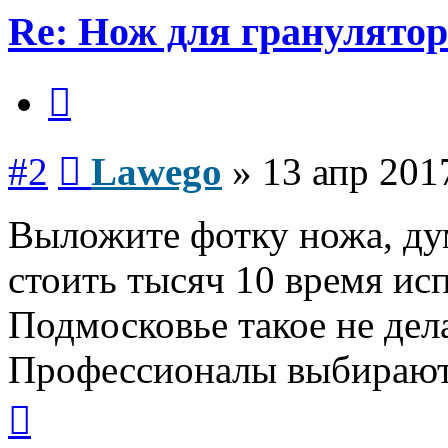
Re: Нож для гранулятор
Цитата
Сообщение
#2
Lawego
»
13 апр 201
Выложите фотку ножа, ду
стоить тысяч 10 время ис
Подмосковье такое не дел
Профессионалы выбирают
Вернуться
к
началу