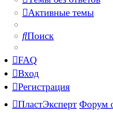
Активные темы
Поиск
FAQ
Вход
Регистрация
ПластЭксперт
Форум 