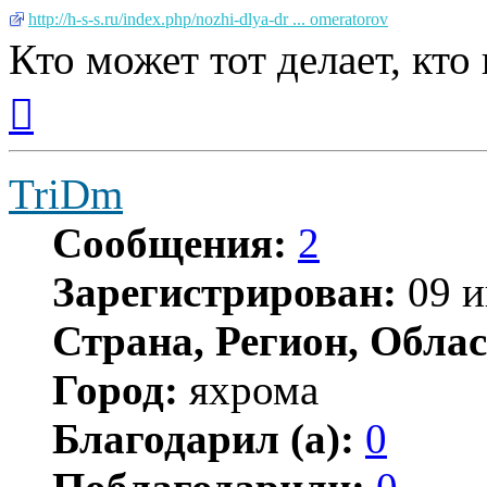
http://h-s-s.ru/index.php/nozhi-dlya-dr ... omeratorov
Кто может тот делает, кто
Вернуться
к
началу
TriDm
Сообщения:
2
Зарегистрирован:
09 и
Страна, Регион, Облас
Город:
яхрома
Благодарил (а):
0