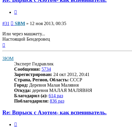
Цитата
Сообщение
#31
SBM
»
12 ноя 2013, 00:35
Или через машжету...
Настоящий Бендеровец
Вернуться
к
началу
ЗЮМ
Эксперт Гидравлик
Сообщения:
5734
Зарегистрирован:
24 окт 2012, 20:41
Страна, Регион, Область:
СССР
Город:
Деревня Малая Малявня
Откуда:
деревня МАЛАЯ МАЛЯВНЯ
Благодарил (а):
614 раз
Поблагодарили:
836 раз
Re: Впрыск с Азотом- как вспениватель.
Цитата