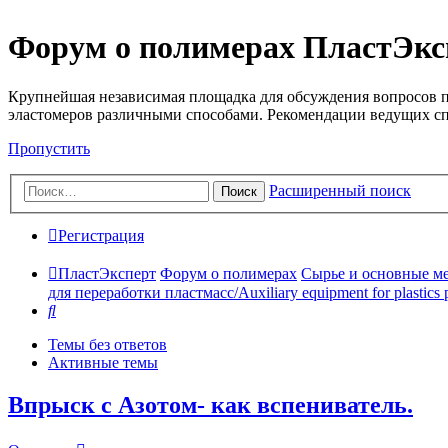
Форум о полимерах ПластЭкс
Крупнейшая независимая площадка для обсуждения вопросов п
эластомеров различными способами. Рекомендации ведущих с
Пропустить
Расширенный поиск
Поиск
Регистрация
ПластЭксперт
Форум о полимерах
Сырье и основные мето
для переработки пластмасс/Auxiliary equipment for plastics 
Поиск
Темы без ответов
Активные темы
Впрыск с Азотом- как вспениватель.