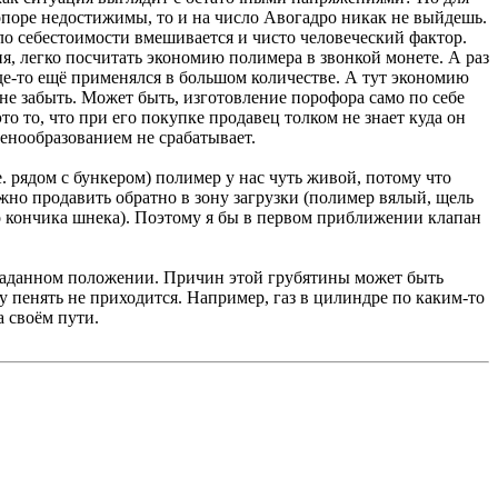
опоре недостижимы, то и на число Авогадро никак не выйдешь.
 дело себестоимости вмешивается и чисто человеческий фактор.
ия, легко посчитать экономию полимера в звонкой монете. А раз
где-то ещё применялся в большом количестве. А тут экономию
не забыть. Может быть, изготовление порофора само по себе
это то, что при его покупке продавец толком не знает куда он
ценообразованием не срабатывает.
е. рядом с бункером) полимер у нас чуть живой, потому что
жно продавить обратно в зону загрузки (полимер вялый, щель
ого кончика шнека). Поэтому я бы в первом приближении клапан
 в заданном положении. Причин этой грубятины может быть
ну пенять не приходится. Например, газ в цилиндре по каким-то
 своём пути.