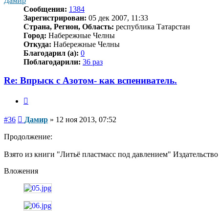
Дамир
Сообщения:
1384
Зарегистрирован:
05 дек 2007, 11:33
Страна, Регион, Область:
республика Татарстан
Город:
Набережные Челны
Откуда:
Набережные Челны
Благодарил (а):
0
Поблагодарили:
36 раз
Re: Впрыск с Азотом- как вспениватель.
Цитата
Сообщение
#36
Дамир
»
12 ноя 2013, 07:52
Продолжение:
Взято из книги "Литьё пластмасс под давлением" Издательство
Вложения