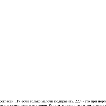
огласен. Ну, если только мелочи подправить. 22,4 - это при нор
альное повышенное давление. Кстати, в связи с этим, интересн