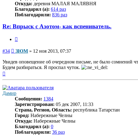
Откуда:
деревня МАЛАЯ МАЛЯВНЯ
Благодарил (а):
614 раз
Поблагодарили:
836 раз
Re: Впрыск с Азотом- как вспениватель.
Цитата
Сообщение
#34
ЗЮМ
»
12 ноя 2013, 07:37
Увидев оповещение об очередном письме, не было сомнений чт
Будем разбираться. Я проспал чуток.
Вернуться
к
началу
Дамир
Сообщения:
1384
Зарегистрирован:
05 дек 2007, 11:33
Страна, Регион, Область:
республика Татарстан
Город:
Набережные Челны
Откуда:
Набережные Челны
Благодарил (а):
0
Поблагодарили:
36 раз