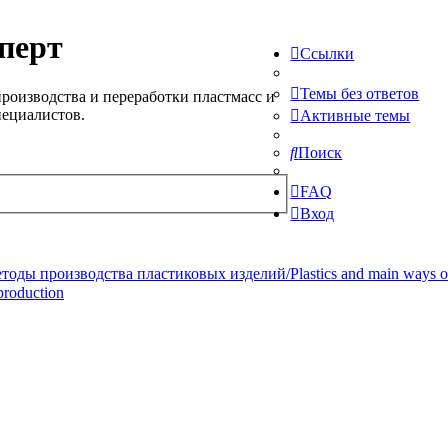
перт
Ссылки
Темы без ответов
роизводства и переработки пластмасс и
пециалистов.
Активные темы
Поиск
FAQ
Вход
ды производства пластиковых изделий/Plastics and main ways of pr
production