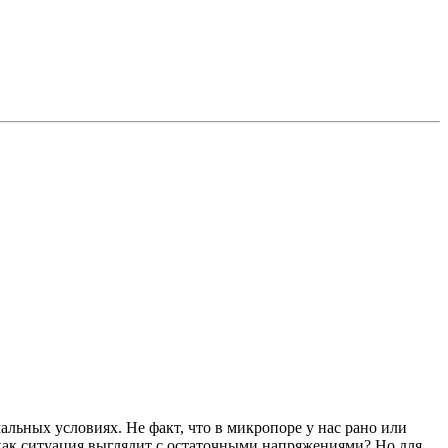
мальных условиях. Не факт, что в микропоре у нас рано или
о как ситуация выглядит с остаточными напряжениями? Но для