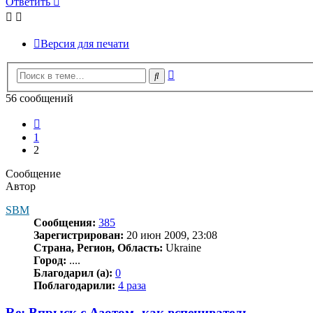
Ответить
Версия для печати
Расширенный
Поиск
поиск
56 сообщений
Пред.
1
2
Сообщение
Автор
SBM
Сообщения:
385
Зарегистрирован:
20 июн 2009, 23:08
Страна, Регион, Область:
Ukraine
Город:
....
Благодарил (а):
0
Поблагодарили:
4 раза
Re: Впрыск с Азотом- как вспениватель.