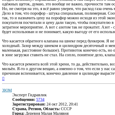
одёжных щеток, думаю, это вообще не важно, прочности там ос
Но, не смотря на это, я всё равно уверен, что расход газа очен
Дело в том, что порофор - штука специальная, полимерная. Соо
так, то и назначить цену на порофор можно исходя из этой эк
покупателя посчитали и цену дали такую, чтобы покупателю в 
затратное мероприятие. А вот с азотом так не прокатит. Азот - 
будет использован и не понимает, какую выгоду от его исполь
Что касается обратного клапана на шнеке перед бункером. Я не 
холодный. Зазор между шнеком и цилиндром десяточный и мень
маленькая, расстояние большое). Противоток конечно есть, но 
в зоне загрузки ставить не стал. На сопло, понятное дело, клапа
Что касается ремонта всей этой хрени, то да, действительно,
мильён. Я-то о другом вещаю, а именно о том, что если у нас с
причинам вспенивается, конечно давление в цилиндре вырасте
Вернуться
к
началу
ЗЮМ
Эксперт Гидравлик
Сообщения:
5734
Зарегистрирован:
24 окт 2012, 20:41
Страна, Регион, Область:
СССР
Город:
Деревня Малая Малявня