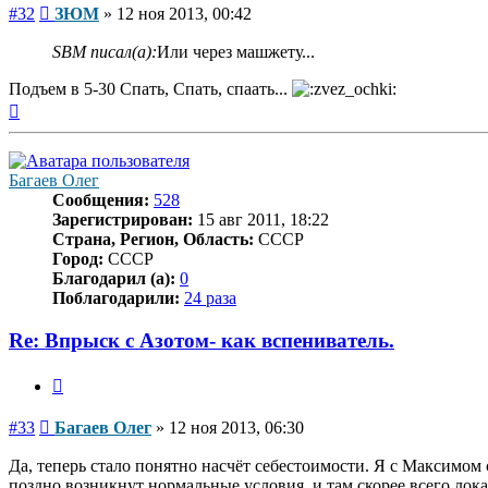
Сообщение
#32
ЗЮМ
»
12 ноя 2013, 00:42
SBM писал(а):
Или через машжету...
Подъем в 5-30 Спать, Спать, спаать...
Вернуться
к
началу
Багаев Олег
Сообщения:
528
Зарегистрирован:
15 авг 2011, 18:22
Страна, Регион, Область:
СССР
Город:
СССР
Благодарил (а):
0
Поблагодарили:
24 раза
Re: Впрыск с Азотом- как вспениватель.
Цитата
Сообщение
#33
Багаев Олег
»
12 ноя 2013, 06:30
Да, теперь стало понятно насчёт себестоимости. Я с Максимом с
поздно возникнут нормальные условия, и там скорее всего лок