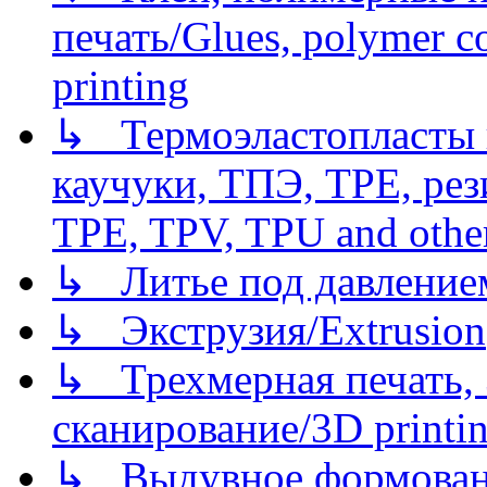
печать/Glues, polymer co
printing
↳ Термоэластопласты и
каучуки, ТПЭ, TPE, рез
TPE, TPV, TPU and other
↳ Литье под давлением/
↳ Экструзия/Extrusion
↳ Трехмерная печать,
сканирование/3D printin
↳ Выдувное формован