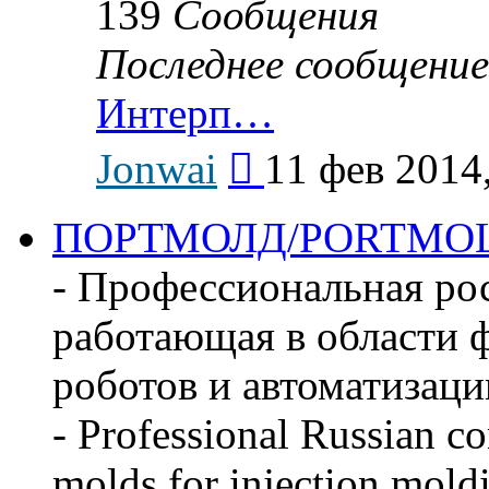
139
Сообщения
Последнее сообщение
Интерп…
Перейти
Jonwai
11 фев 2014
к
последнему
сообщению
ПОРТМОЛД/PORTMO
- Профессиональная ро
работающая в области ф
роботов и автоматизаци
- Professional Russian c
molds for injection mold