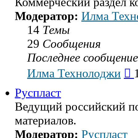
Коммерческий раздел 
Модератор:
Илма Техн
14
Темы
29
Сообщения
Последнее сообщение
Пе
Илма Технолоджи
к
по
со
Руспласт
Ведущий российский п
материалов.
Модератор:
Руспласт