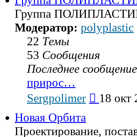
Группа ПОЛИПЛАСТИ
Модератор:
polyplastic
22
Темы
53
Сообщения
Последнее сообщение
прирос…
Перейти
Sergpolimer
18 окт 
к
последнему
сообщению
Новая Орбита
Проектирование, поста