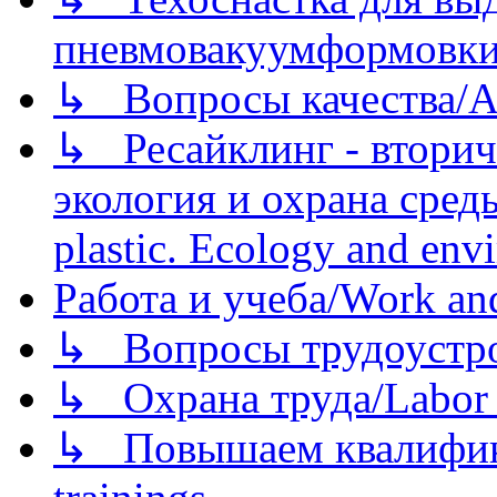
пневмовакуумформовк
↳ Вопросы качества/Abo
↳ Ресайклинг - вторич
экология и охрана среды/
plastic. Ecology and env
Работа и учеба/Work an
↳ Вопросы трудоустрой
↳ Охрана труда/Labor p
↳ Повышаем квалификац