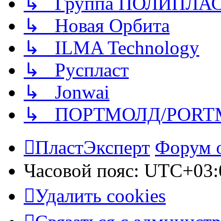
↳ Группа ПОЛИПЛА
↳ Новая Орбита
↳ ILMA Technology
↳ Руспласт
↳ Jonwai
↳ ПОРТМОЛД/PORT
ПластЭксперт
Форум 
Часовой пояс:
UTC+03:
Удалить cookies