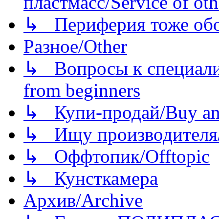
пластмасс/Service of oth
↳ Периферия тоже обору
Разное/Other
↳ Вопросы к специали
from beginners
↳ Купи-продай/Buy and
↳ Ищу производителя/
↳ Оффтопик/Offtopic
↳ Кунсткамера
Архив/Archive