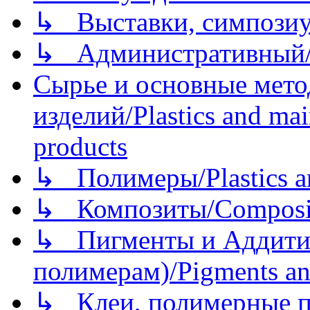
↳ Выставки, симпозиу
↳ Административный/
Сырье и основные мето
изделий/Plastics and mai
products
↳ Полимеры/Plastics a
↳ Композиты/Сomposite
↳ Пигменты и Аддитив
полимерам)/Pigments an
↳ Клеи, полимерные по