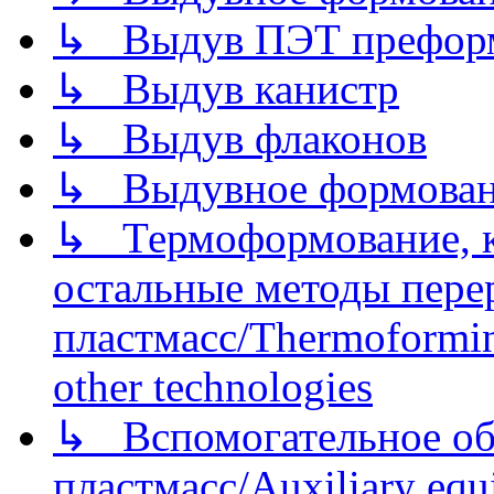
↳ Выдув ПЭТ префор
↳ Выдув канистр
↳ Выдув флаконов
↳ Выдувное формован
↳ Термоформование, ка
остальные методы пере
пластмасс/Thermoforming
other technologies
↳ Вспомогательное об
пластмасс/Auxiliary equi