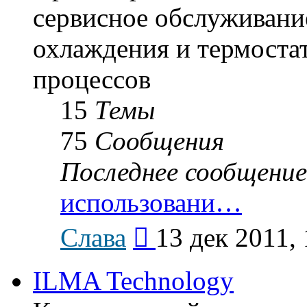
сервисное обслуживание
охлаждения и термоста
процессов
15
Темы
75
Сообщения
Последнее сообщение
использовани…
Перейти
Слава
13 дек 2011, 
к
последнему
сообщению
ILMA Technology