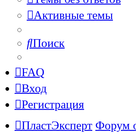
Активные темы
Поиск
FAQ
Вход
Регистрация
ПластЭксперт
Форум 