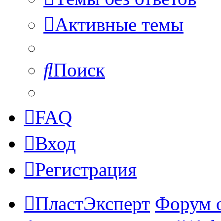
Активные темы
Поиск
FAQ
Вход
Регистрация
ПластЭксперт
Форум 