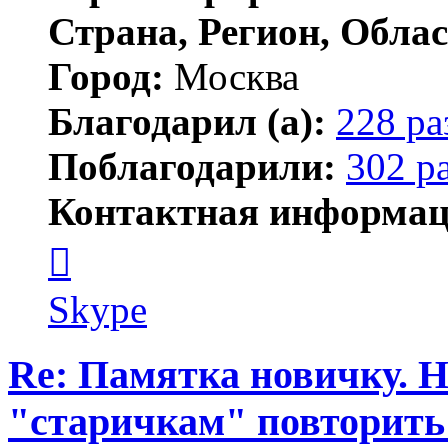
Страна, Регион, Облас
Город:
Москва
Благодарил (а):
228 ра
Поблагодарили:
302 р
Контактная информац
Контактная
информация
пользователя
serj364
Skype
Re: Памятка новичку. 
"старичкам" повторить