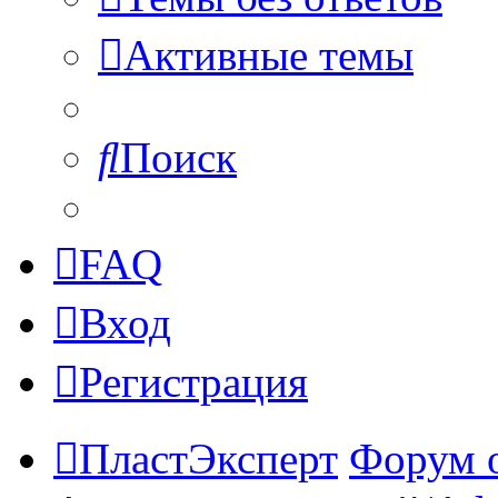
Активные темы
Поиск
FAQ
Вход
Регистрация
ПластЭксперт
Форум 