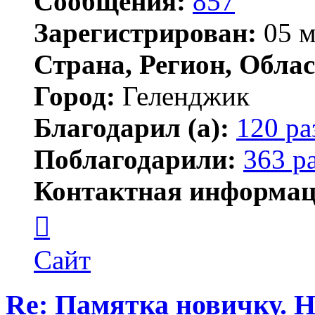
Сообщения:
857
Зарегистрирован:
05 м
Страна, Регион, Облас
Город:
Геленджик
Благодарил (а):
120 ра
Поблагодарили:
363 р
Контактная информац
Контактная
информация
пользователя
Тигирь
Сайт
Re: Памятка новичку. 