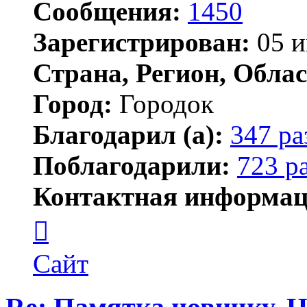
Сообщения:
1450
Зарегистрирован:
05 и
Страна, Регион, Облас
Город:
Городок
Благодарил (а):
347 ра
Поблагодарили:
723 р
Контактная информац
Контактная
информация
пользователя
Елена
Сайт
ПластЭксперт