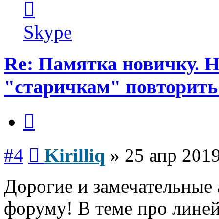
информация
пользователя
Kirilliq
Skype
Re: Памятка новичку. 
"старичкам" повторить
Цитата
Сообщение
#4
Kirilliq
»
25 апр 2019
Дорогие и замечательные
форуму! В теме про линей