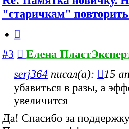
Re: Памятка новичку. 
"старичкам" повторить
Цитата
Сообщение
#3
Елена ПластЭкспер
serj364
писал(а):
15 ап
убавиться в разы, а эф
увеличится
Да! Спасибо за поддержку