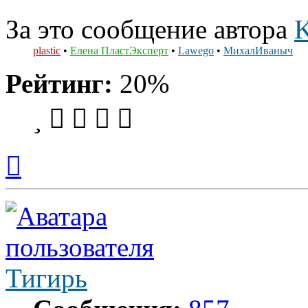
За это сообщение автора
K
plastic
•
Елена ПластЭксперт
•
Lawego
•
МихалИваныч
Рейтинг:
20%
Вернуться
к
началу
Тигирь