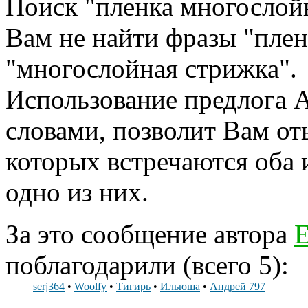
Поиск "пленка многослойн
Вам не найти фразы "плен
"многослойная стрижка".
Использование предлога
словами, позволит Вам от
которых встречаются оба и
одно из них.
За это сообщение автора
Е
поблагодарили (всего 5):
serj364
•
Woolfy
•
Тигирь
•
Ильюша
•
Андрей 797