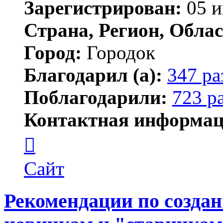
Зарегистрирован:
05 и
Страна, Регион, Облас
Город:
Городок
Благодарил (а):
347 ра
Поблагодарили:
723 р
Контактная информац
Контактная
информация
пользователя
Елена
Сайт
ПластЭксперт
Рекомендации по созда