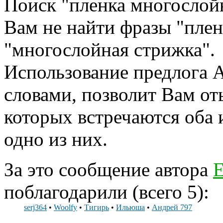
Поиск "пленка многослойн
Вам не найти фразы "плен
"многослойная стрижка".
Использование предлога
словами, позволит Вам от
которых встречаются оба и
одно из них.
За это сообщение автора
Е
поблагодарили (всего 5):
serj364
•
Woolfy
•
Тигирь
•
Ильюша
•
Андрей 797