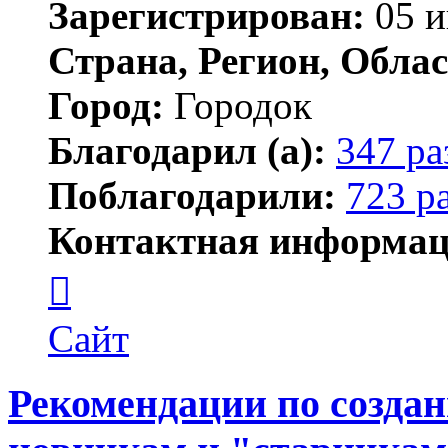
Зарегистрирован:
05 и
Страна, Регион, Облас
Город:
Городок
Благодарил (а):
347 ра
Поблагодарили:
723 р
Контактная информац
Контактная
информация
пользователя
Елена
Сайт
ПластЭксперт
Рекомендации по созда