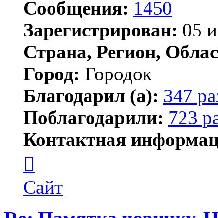
Сообщения:
1450
Зарегистрирован:
05 и
Страна, Регион, Облас
Город:
Городок
Благодарил (а):
347 ра
Поблагодарили:
723 р
Контактная информац
Контактная
информация
пользователя
Елена
Сайт
ПластЭксперт