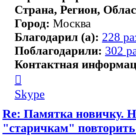
Страна, Регион, Облас
Город:
Москва
Благодарил (а):
228 ра
Поблагодарили:
302 р
Контактная информац
Контактная
информация
пользователя
serj364
Skype
Re: Памятка новичку. 
"старичкам" повторить