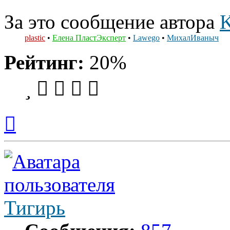
За это сообщение автора
K
plastic
•
Елена ПластЭксперт
•
Lawego
•
МихалИваныч
Рейтинг:
20%
Вернуться
к
началу
Тигирь