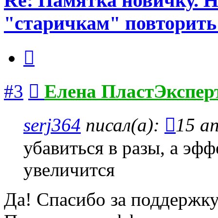
Re: Памятка новичку. 
"старичкам" повторить
Цитата
Сообщение
#3
Елена ПластЭкспер
serj364
писал(а):
15 ап
убавиться в разы, а эф
увеличится
Да! Спасибо за поддержку