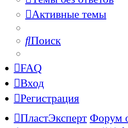
Активные темы
Поиск
FAQ
Вход
Регистрация
ПластЭксперт
Форум 