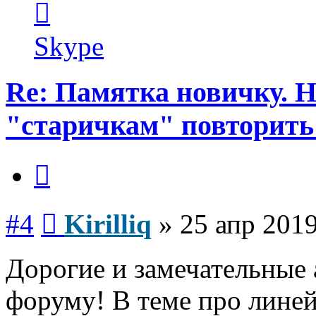
информация
пользователя
Kirilliq
Skype
Re: Памятка новичку. 
"старичкам" повторить
Цитата
Сообщение
#4
Kirilliq
»
25 апр 2019
Дорогие и замечательные
форуму! В теме про линей