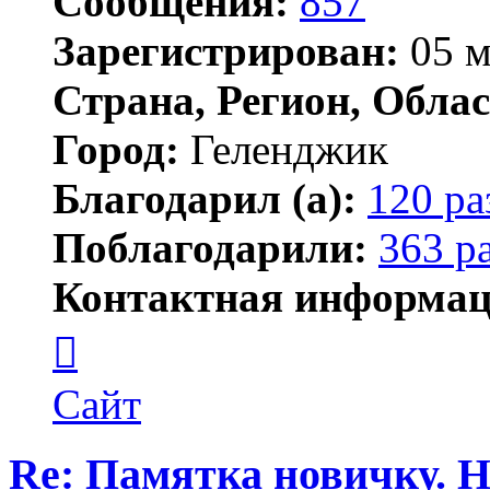
Сообщения:
857
Зарегистрирован:
05 м
Страна, Регион, Облас
Город:
Геленджик
Благодарил (а):
120 ра
Поблагодарили:
363 р
Контактная информац
Контактная
информация
пользователя
Тигирь
Сайт
Re: Памятка новичку. 