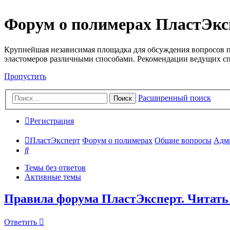
Форум о полимерах ПластЭкс
Крупнейшая независимая площадка для обсуждения вопросов п
эластомеров различными способами. Рекомендации ведущих с
Пропустить
Расширенный поиск
Поиск
Регистрация
ПластЭксперт
Форум о полимерах
Общие вопросы
Адм
Поиск
Темы без ответов
Активные темы
Правила форума ПластЭксперт. Читать
Ответить