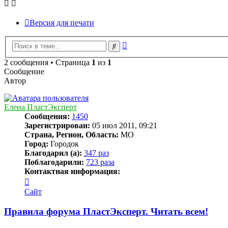
Версия для печати
Расширенный
Поиск
поиск
2 сообщения • Страница
1
из
1
Сообщение
Автор
Елена ПластЭксперт
Сообщения:
1450
Зарегистрирован:
05 июл 2011, 09:21
Страна, Регион, Область:
МО
Город:
Городок
Благодарил (а):
347 раз
Поблагодарили:
723 раза
Контактная информация:
Контактная
информация
Сайт
пользователя
Елена
Правила форума ПластЭксперт. Читать всем!
ПластЭксперт