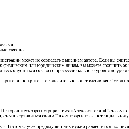
вилами.
ими связано.
истрации может не совпадать с мнением автора. Если вы считае
б физическим или юридическим лицам, вы можете сообщить об 
ойтесь опуститься со своего профессионального уровня до уровн
е критики, но критика исключительно конструктивная. Остальное
. Не торопитесь зарегистрироваться «Алексом» или «Юстасом» с
идется представиться своим Ником глядя в глаза потенциальном
ля. В этом случае предыдущий ник нужно разместить в подписи 