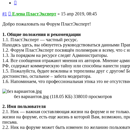
Цитата
Сообщение
#1
Елена ПластЭксперт
»
15 апр 2019, 08:45
Добро пожаловать на Форум ПластЭксперт!
1. Общие положения и рекомендации
1.1. ПластЭксперт — частный ресурс.
Находясь здесь, вы обязуетесь руководствоваться данными Пра
1.2. Форум ПластЭксперт посвящён полимерам и всему, что с н
1.3. За порядком на ресурсе следят Администраторы.
1.4. Все сообщения отражают мнения их авторов. Мнение админ
РФ, содержат коммерческую тайну или способны нанести ущер
1.5. Пожалуйста, будьте вежливы и терпеливы друг с другом! Б
достоинство, остальное – забота модератора.
1.6. Напоминаем, что профессиональная этика это не отсутстви
без вариантов.jpg (118.05 КБ) 338010 просмотров
2. Имя пользователя
2.1. Ник — важная составляющая жизни на форуме и не только
жизни на форуме, есть еще жизнь в которой Вам, возможно, пр
письма.
2.2. Ник на форуме может быть изменен по желанию пользовате