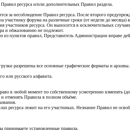
 Правил ресурса и/или дополнительных Правил раздела.
ся за несоблюдение Правил ресурса. После второго предупрежд
а участнику форума на различные сроки (от недели до месяца) 
я участников ресурса. Он выносится в исключительных случаях
ра и обжалованию не подлежит.
н из пунктов правил, Представитель Администрации вправе дей
агрузки разрешены все основные графические форматы и архивы.
ого или русского алфавита.
право в любой момент по собственному усмотрению изменять (д
 и отменять Правила в полном объёме.
кования.
лах ресурса лежит на его участниках. Незнание Правил не освоб
 вы принимаете установленные правила.