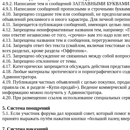
4.9.2. Написание тем и сообщений ЗАГЛАВНЫМИ БУКВАМИ
4.9.3. Написание сообщений прописными и строчными буква
4.10. Запрещено создание тем или сообщений, не предполага
объявлений рекламного и иного характера. Для личной перепи
4.11. Запрещается публикация сообщений, имеющих целью лишь
4.12. Запрещены неинформативные названия тем, например: «П
они ответят независимо от того, «срочно» вам это надо или нет
4.13. Запрещены названия тем и сообщения, перегруженные зн
4.14. Запрещён ответ без текста (смайлом, включая текстовые 
всех разделах, кроме раздела «Оффтопик».
4.15. Запрещено обсуждение не связанных между собой вопросо
4.16. Запрещено отклонение от темы.
4.17. Категорически запрещается обсуждать действия предста
4.18. Любые материалы эротического и порнографического сод
Администратора.
4.19. Публикация частных объявлений с целью покупки, прода
правила см. в разделе «Купи-продай»). Ведение коммерческой
информацию можно получить у Администратора.
4.20. При размещении ссылок использование специальных серв
5. Система поощрений
5.1. Если участник форума дал хороший совет, который помог 
принято выражать путём нажатия кнопки «большой палец ввер
7. Система наказаний