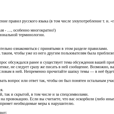
ие правил русского языка (в том числе злоупотребление т. н. «
зя - …, особенно многократно!)
сиональной терминологии.
тельно ознакомиться с принятыми в этом разделе правилами.
таким, чтобы уже из него другим пользователям была приблизи
вопрос обсуждался ранее и существует тема обсуждения вашей пр
атике, не следует сразу же писать в ней сообщение. Возможно, 
словам в ней. Непременно прочитайте шапку темы — в неё будет
вать вопрос или ответ так, чтобы он был понятен остальным уча
я.
й, так и скрытой, в том числе и за спецсимволами.
т на провокацию. Если вы считаете, что вас оскорбили (либо ин
н примет необходимые меры к нарушителю.
рот;