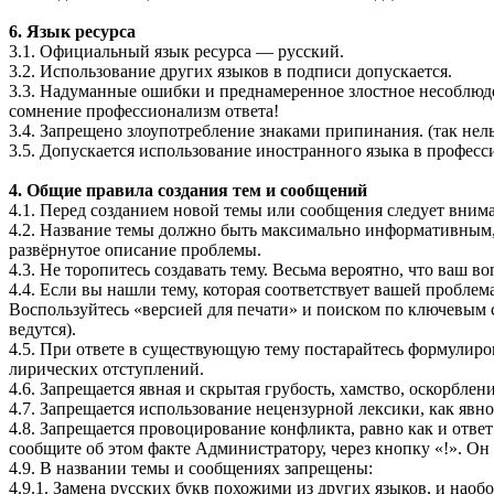
6. Язык ресурса
3.1. Официальный язык ресурса — русский.
3.2. Использование других языков в подписи допускается.
3.3. Надуманные ошибки и преднамеренное злостное несоблюден
сомнение профессионализм ответа!
3.4. Запрещено злоупотребление знаками припинания. (так нель
3.5. Допускается использование иностранного языка в профес
4. Общие правила создания тем и сообщений
4.1. Перед созданием новой темы или сообщения следует внима
4.2. Название темы должно быть максимально информативным, 
развёрнутое описание проблемы.
4.3. Не торопитесь создавать тему. Весьма вероятно, что ваш 
4.4. Если вы нашли тему, которая соответствует вашей проблем
Воспользуйтесь «версией для печати» и поиском по ключевым 
ведутся).
4.5. При ответе в существующую тему постарайтесь формулиро
лирических отступлений.
4.6. Запрещается явная и скрытая грубость, хамство, оскорблени
4.7. Запрещается использование нецензурной лексики, как явно
4.8. Запрещается провоцирование конфликта, равно как и отве
сообщите об этом факте Администратору, через кнопку «!». О
4.9. В названии темы и сообщениях запрещены:
4.9.1. Замена русских букв похожими из других языков, и наобо