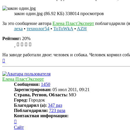
закон один.jpg (86.92 КБ) 338014 просмотров
За это сообщение автора
Елена ПластЭксперт
поблагодарили (вс
леха
•
технолог54
•
ToToWkA
•
AZH
Рейтинг:
20%
На заводе работали двое: человек и собака. Человек кормил соб
Вернуться
к
началу
Елена ПластЭксперт
Сообщения:
1450
Зарегистрирован:
05 июл 2011, 09:21
Страна, Регион, Область:
МО
Город:
Городок
Благодарил (а):
347 раз
Поблагодарили:
723 раза
Контактная информация:
Контактная
информация
Сайт