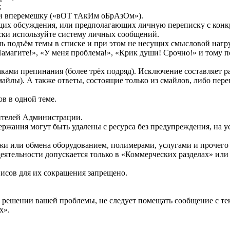
;
ми вперемешку («вОТ тАкИм оБрАзОм»).
ющих обсуждения, или предполагающих личную переписку с конк
ски используйте систему личных сообщений.
 подъём темы в списке и при этом не несущих смысловой нагруз
амагите!», «У меня проблема!», «Крик души! Срочно!» и тому п
.
аками препинания (более трёх подряд). Исключение составляет 
смайлы). А также ответы, состоящие только из смайлов, либо пе
в в одной теме.
вителей Администрации.
ержания могут быть удалены с ресурса без предупреждения, на 
жи или обмена оборудованием, полимерами, услугами и прочего 
 деятельности допускается только в «Коммерческих разделах» и
исов для их сокращения запрещено.
в решении вашей проблемы, не следует помещать сообщение с те
х».