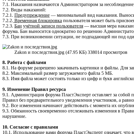
7.1. Наказания назначаются Администратором за несоблюдение
7.2. Виды наказаний:
7.2.1.
Предупреждение
— минимальный вид наказания. Выносит
7.2.2.
Временная блокировка
пользователя может быть присвоен
7.2.3.
Бан
учётной записи пользователя
— высшая мера наказани
форума. Бан выносится однократно по решению Администрато
7.3. При возникновении ситуации, не подпадающей ни под оди
Zakon и последствия.jpg (47.95 КБ) 338014 просмотров
8. Работа с файлами
8.1. На форуме разрешено закачивать картинки и файлы. Для з
8.2. Максимальный размер загружаемого файла 5 МБ.
8.3. Имя файла может состоять только из цифр и букв английск
9. Изменение Правил ресурса
9.1. Администрация форума ПластЭксперт оставляет за собой 
Правил без предварительного уведомления участников, а равно
9.2. Все изменения начинают действовать с момента их опубли
9.3. Обязанность своевременно отслеживать изменения в Прави
нарушение.
10. Согласие с правилами
10.1. Использование вами форума ПластЭксперт означает, что