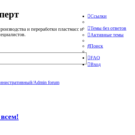
перт
Ссылки
Темы без ответов
роизводства и переработки пластмасс и
пециалистов.
Активные темы
Поиск
FAQ
Вход
инистративный/Admin forum
 всем!