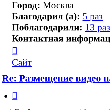
Город:
Москва
Благодарил (а):
5 раз
Поблагодарили:
13 раз
Контактная информац
Контактная
информация
пользователя
plastexpert
Сайт
Re: Размещение видео 
Цитата
Сообщение