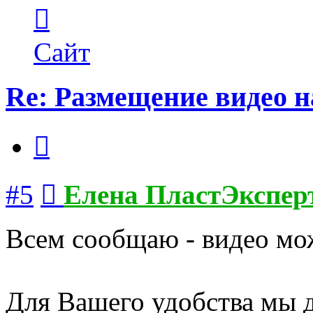
Контактная
информация
пользователя
Елена
Сайт
ПластЭксперт
Re: Размещение видео 
Цитата
Сообщение
#5
Елена ПластЭкспер
Всем сообщаю - видео мо
Для Вашего удобства мы 