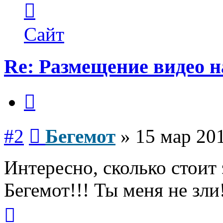
Контактная
информация
пользователя
Бегемот
Сайт
Re: Размещение видео 
Цитата
Сообщение
#2
Бегемот
»
15 мар 201
Интересно, сколько стоит 
Бегемот!!! Ты меня не зли
Вернуться
к
началу