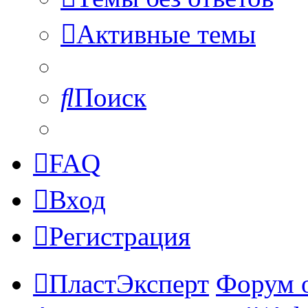
Активные темы
Поиск
FAQ
Вход
Регистрация
ПластЭксперт
Форум 