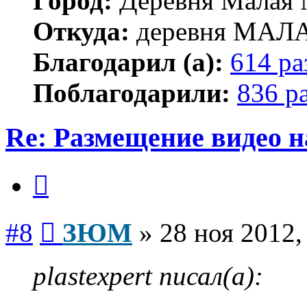
Город:
Деревня Малая 
Откуда:
деревня МА
Благодарил (а):
614 ра
Поблагодарили:
836 р
Re: Размещение видео 
Цитата
Сообщение
#8
ЗЮМ
»
28 ноя 2012,
plastexpert писал(а):