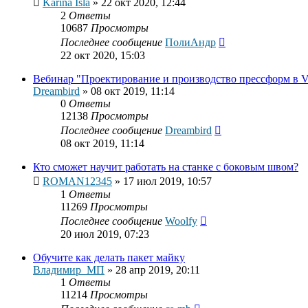
Karina Isla
»
22 окт 2020, 12:44
2
Ответы
10687
Просмотры
Последнее сообщение
ПолиАндр
22 окт 2020, 15:03
Вебинар "Проектирование и производство прессформ в V
Dreambird
»
08 окт 2019, 11:14
0
Ответы
12138
Просмотры
Последнее сообщение
Dreambird
08 окт 2019, 11:14
Кто сможет научит работать на станке с боковым швом?
ROMAN12345
»
17 июл 2019, 10:57
1
Ответы
11269
Просмотры
Последнее сообщение
Woolfy
20 июл 2019, 07:23
Обучите как делать пакет майку
Владимир_МП
»
28 апр 2019, 20:11
1
Ответы
11214
Просмотры