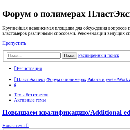
Форум о полимерах ПластЭкс
Крупнейшая независимая площадка для обсуждения вопросов п
эластомеров различными способами. Рекомендации ведущих с
Пропустить
Расширенный поиск
Поиск
Регистрация
ПластЭксперт
Форум о полимерах
Работа и учеба/Work 
Поиск
Темы без ответов
Активные темы
Повышаем квалификацию/Additional educ
Новая тема