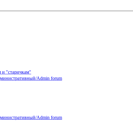
 и "старичкам"
министративный/Admin forum
министративный/Admin forum