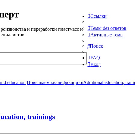
перт
Ссылки
Темы без ответов
роизводства и переработки пластмасс и
пециалистов.
Активные темы
Поиск
FAQ
Вход
and education
Повышаем квалификацию/Additional education, train
ation, trainings