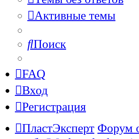
Активные темы
Поиск
FAQ
Вход
Регистрация
ПластЭксперт
Форум 