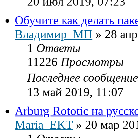
20 июл 2019, 07:23
Обучите как делать пак
Владимир_МП
»
28 апр
1
Ответы
11226
Просмотры
Последнее сообщени
13 май 2019, 11:07
Arburg Rototic на русск
Maria_EKT
»
20 мар 20