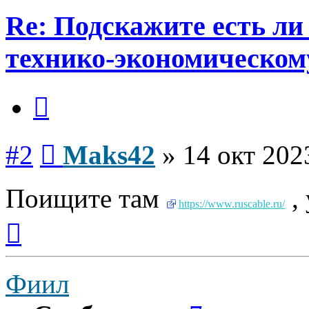
Re: Подскажите есть ли
технико-экономическом
Цитата
Сообщение
#2
Maks42
»
14 окт 202
Поищите там
, 
https://www.ruscable.ru/
Вернуться
к
началу
Фиил