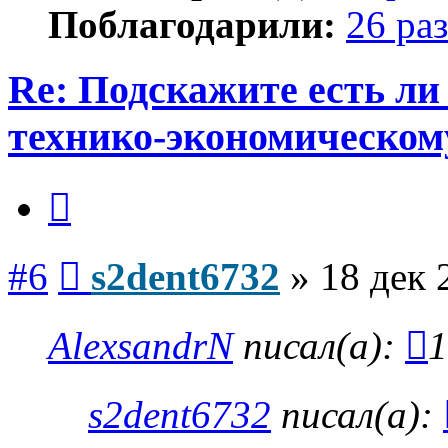
Поблагодарили:
26 раз
Re: Подскажите есть ли
технико-экономическом
Цитата
Сообщение
#6
s2dent6732
»
18 дек 
AlexsandrN
писал(а):
1
s2dent6732
писал(а):