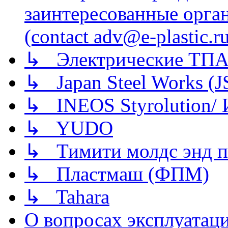
заинтересованные орга
(contact adv@e-plastic.r
↳ Электрические ТПА
↳ Japan Steel Works (
↳ INEOS Styrolution
↳ YUDO
↳ Тимити молдс энд п
↳ Пластмаш (ФПМ)
↳ Tahara
О вопросах эксплуатаци