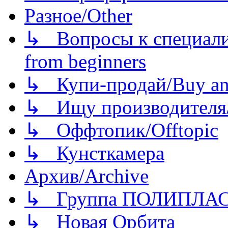
Разное/Other
↳ Вопросы к специали
from beginners
↳ Купи-продай/Buy and
↳ Ищу производителя/
↳ Оффтопик/Offtopic
↳ Кунсткамера
Архив/Archive
↳ Группа ПОЛИПЛА
↳ Новая Орбита