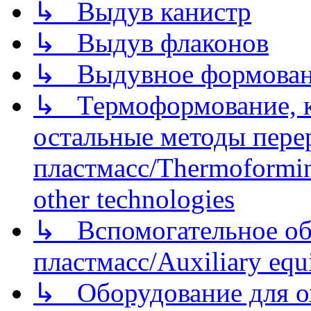
↳ Выдув канистр
↳ Выдув флаконов
↳ Выдувное формован
↳ Термоформование, ка
остальные методы пере
пластмасс/Thermoforming
other technologies
↳ Вспомогательное об
пластмасс/Auxiliary equi
↳ Оборудование для о