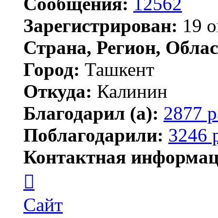
Сообщения:
12562
Зарегистрирован:
19 о
Страна, Регион, Облас
Город:
Ташкент
Откуда:
Калинин
Благодарил (а):
2877 р
Поблагодарили:
3246 
Контактная информац
Контактная
информация
пользователя
Maks42
Сайт