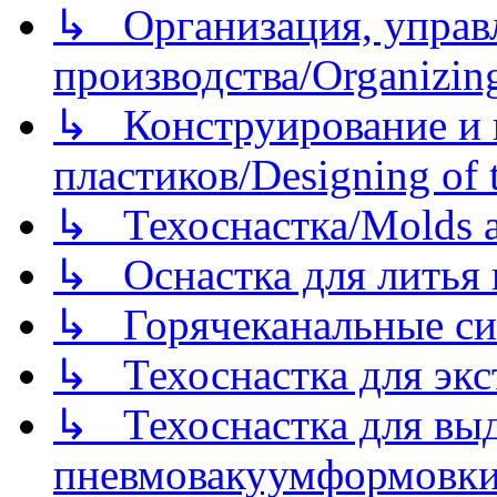
↳ Организация, управл
производства/Organizing
↳ Конструирование и п
пластиков/Designing of t
↳ Техоснастка/Molds a
↳ Оснастка для литья 
↳ Горячеканальные си
↳ Техоснастка для экс
↳ Техоснастка для вы
пневмовакуумформовк