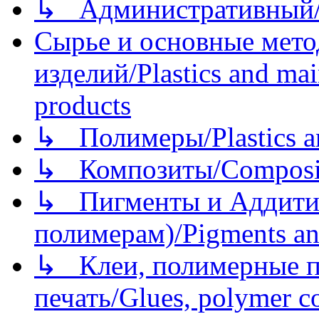
↳ Административный/
Сырье и основные мето
изделий/Plastics and mai
products
↳ Полимеры/Plastics a
↳ Композиты/Сomposite
↳ Пигменты и Аддитив
полимерам)/Pigments an
↳ Клеи, полимерные по
печать/Glues, polymer co