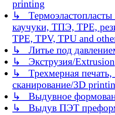
printing
↳ Термоэластопласты и
каучуки, ТПЭ, TPE, рез
TPE, TPV, TPU and other
↳ Литье под давлением/
↳ Экструзия/Extrusion
↳ Трехмерная печать,
сканирование/3D printin
↳ Выдувное формован
↳ Выдув ПЭТ префор