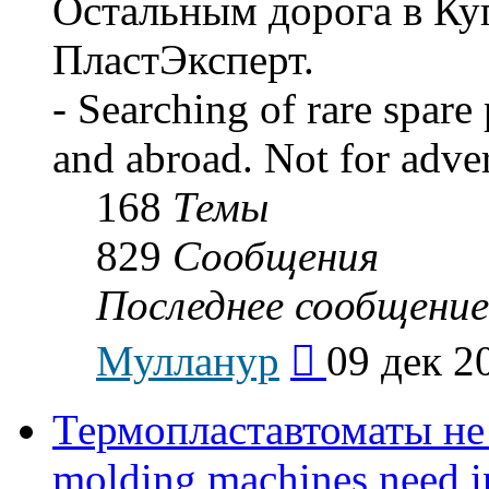
Остальным дорога в Ку
ПластЭксперт.
- Searching of rare spare
and abroad. Not for adve
168
Темы
829
Сообщения
Последнее сообщение
Перейти
Мулланур
09 дек 2
к
последнему
сообщению
Термопластавтоматы не 
molding machines need in