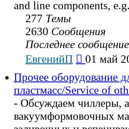
and line components, e.g.
277
Темы
2630
Сообщения
Последнее сообщение
Перейти
ЕвгенийП
01 май 2
к
последнему
сообщению
Прочее оборудование д
пластмасс/Service of oth
- Обсуждаем чиллеры, а
вакуумформовочных маш
заливочных и вспенив