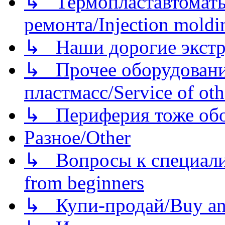
↳ Термопластавтоматы 
ремонта/Injection moldin
↳ Наши дорогие экстру
↳ Прочее оборудовани
пластмасс/Service of oth
↳ Периферия тоже обору
Разное/Other
↳ Вопросы к специали
from beginners
↳ Купи-продай/Buy and