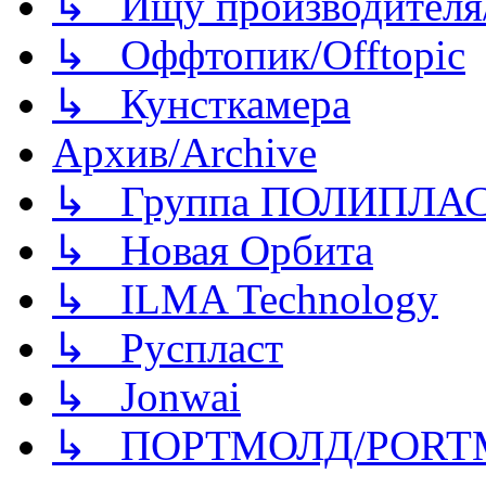
↳ Ищу производителя/
↳ Оффтопик/Offtopic
↳ Кунсткамера
Архив/Archive
↳ Группа ПОЛИПЛА
↳ Новая Орбита
↳ ILMA Technology
↳ Руспласт
↳ Jonwai
↳ ПОРТМОЛД/PORT