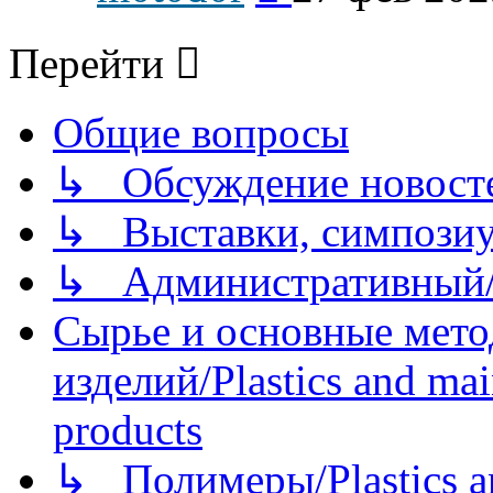
последнему
сообщению
Перейти
Общие вопросы
↳ Обсуждение новостей
↳ Выставки, симпозиу
↳ Административный/
Сырье и основные мето
изделий/Plastics and mai
products
↳ Полимеры/Plastics a