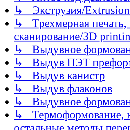
↳ Экструзия/Extrusion
↳ Трехмерная печать,
сканирование/3D printin
↳ Выдувное формован
↳ Выдув ПЭТ префор
↳ Выдув канистр
↳ Выдув флаконов
↳ Выдувное формован
↳ Термоформование, ка
остальные методы пере