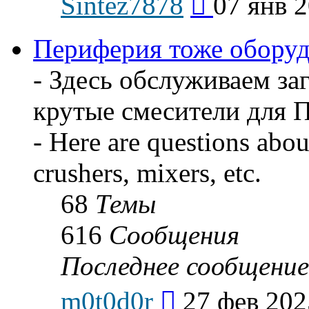
Sintez7878
07 янв 2
к
последнему
сообщению
Периферия тоже оборудов
- Здесь обслуживаем за
крутые смесители для 
- Here are questions about
crushers, mixers, etc.
68
Темы
616
Сообщения
Последнее сообщение
Перейти
m0t0d0r
27 фев 202
к