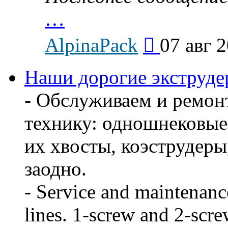
…
Перейти
AlpinaPack
07 авг 
к
последнему
сообщению
Наши дорогие экструдер
- Обслуживаем и ремон
технику: одношнековые
их хвосты, коэструдеры
заодно.
- Service and maintenanc
lines. 1-screw and 2-scre