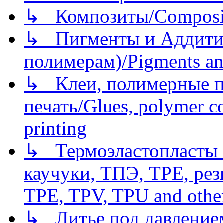
↳ Композиты/Сomposite
↳ Пигменты и Аддитив
полимерам)/Pigments an
↳ Клеи, полимерные по
печать/Glues, polymer co
printing
↳ Термоэластопласты и
каучуки, ТПЭ, TPE, рез
TPE, TPV, TPU and other
↳ Литье под давлением/