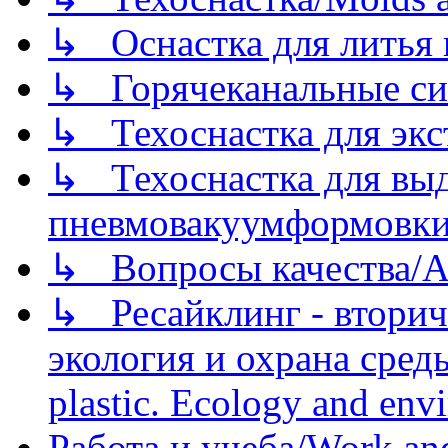
↳ Оснастка для литья 
↳ Горячеканальные си
↳ Техоснастка для экс
↳ Техоснастка для вы
пневмовакуумформовк
↳ Вопросы качества/Abo
↳ Ресайклинг - вторич
экология и охрана среды/
plastic. Ecology and env
Работа и учеба/Work an