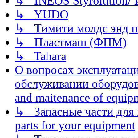
↳ INEOS Styrolution
↳ YUDO
↳ Тимити молдс энд п
↳ Пластмаш (ФПМ)
↳ Tahara
О вопросах эксплуатаци
обслуживании оборудова
and maitenance of equip
↳ Запасные части для 
parts for your equipment