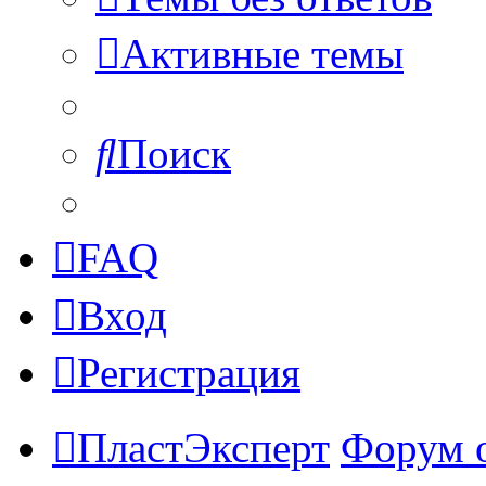
Активные темы
Поиск
FAQ
Вход
Регистрация
ПластЭксперт
Форум 