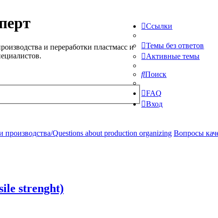
перт
Ссылки
Темы без ответов
роизводства и переработки пластмасс и
пециалистов.
Активные темы
Поиск
FAQ
Вход
производства/Questions about production organizing
Вопросы качес
le strenght)