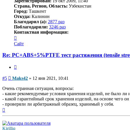
Зарегистрирован:
19 окт 2009, 11:40
Страна, Регион, Область:
Узбекистан
Город:
Ташкент
Откуда:
Калинин
Благодарил (а):
2877 раз
Поблагодарили:
3246 раз
Контактная информация:
Контактная
информация
Сайт
пользователя
Maks42
Re: PC+ABS+5%PTFE тест растяжения (tensile stre
Цитата
Сообщение
#5
Maks42
»
12 янв 2021, 10:41
Очень странная ситуация, вопросы:
- какие рекомендуемые условия хранения изделий, не было ли 
- какой гарантийный срок хранения изделий, на основе чего он
- проверяли ли арбитражный образец, хранимый у себя.
Вернуться
к
началу
Kirilliq