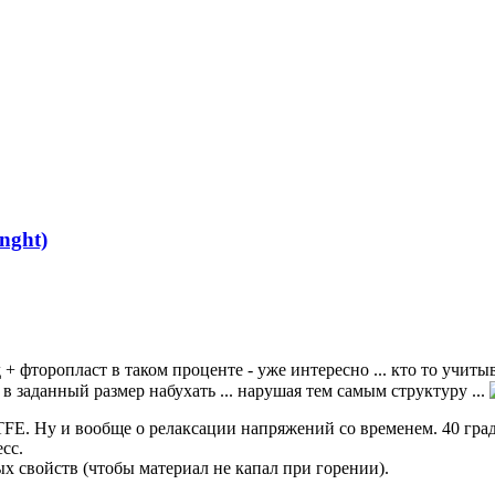
nght)
 + фторопласт в таком проценте - уже интересно ... кто то учит
 в заданный размер набухать ... нарушая тем самым структуру ...
 PTFE. Ну и вообще о релаксации напряжений со временем. 40 гра
сс.
х свойств (чтобы материал не капал при горении).