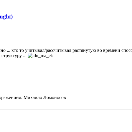
nght)
но ... кто то учитывал/рассчитывал растянутую во времени спосо
 структуру ...
ображением. Михайло Ломоносов