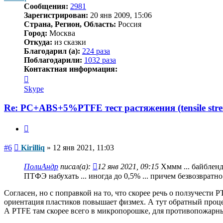
Сообщения:
2981
Зарегистрирован:
20 янв 2009, 15:06
Страна, Регион, Область:
Россия
Город:
Москва
Откуда:
из сказки
Благодарил (а):
224 раза
Поблагодарили:
1032 раза
Контактная информация:
Контактная
информация
Skype
пользователя
Kirilliq
Re: PC+ABS+5%PTFE тест растяжения (tensile stre
Цитата
Сообщение
#6
Kirilliq
»
12 янв 2021, 11:03
ПолиАндр
писал(а):
12 янв 2021, 09:15
Хммм ... байбленд
ПТФЭ набухать ... иногда до 0,5% ... причем безвозвратно
Согласен, но с поправкой на то, что скорее речь о ползучести
ориентация пластиков повышает физмех. А тут обратный проце
А PTFE там скорее всего в микропорошке, для противопожарны