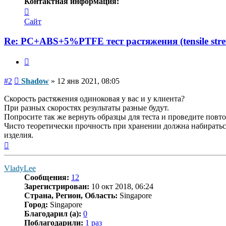
Контактная информация:
Контактная
информация
Сайт
пользователя
Shadow
Re: PC+ABS+5%PTFE тест растяжения (tensile stre
Цитата
Сообщение
#2
Shadow
»
12 янв 2021, 08:05
Скорость растяжения одиноковая у вас и у клиента?
При разных скоростях результаты разные будут.
Попросите так же вернуть образцы для теста и проведите повт
Чисто теоретически прочность при хранении должна набираться
изделия.
Вернуться
к
началу
VladyLee
Сообщения:
12
Зарегистрирован:
10 окт 2018, 06:24
Страна, Регион, Область:
Singapore
Город:
Singapore
Благодарил (а):
0
Поблагодарили:
1 раз