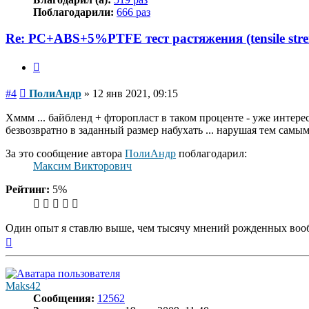
Поблагодарили:
666 раз
Re: PC+ABS+5%PTFE тест растяжения (tensile stre
Цитата
Сообщение
#4
ПолиАндр
»
12 янв 2021, 09:15
Хммм ... байбленд + фторопласт в таком проценте - уже интерес
безвозвратно в заданный размер набухать ... нарушая тем самым
За это сообщение автора
ПолиАндр
поблагодарил:
Максим Викторович
Рейтинг:
5%
Один опыт я ставлю выше, чем тысячу мнений рожденных во
Вернуться
к
началу
Maks42
Сообщения:
12562