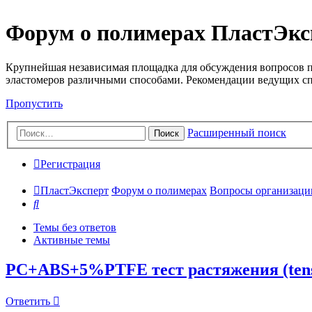
Форум о полимерах ПластЭкс
Крупнейшая независимая площадка для обсуждения вопросов п
эластомеров различными способами. Рекомендации ведущих с
Пропустить
Расширенный поиск
Поиск
Регистрация
ПластЭксперт
Форум о полимерах
Вопросы организации 
Поиск
Темы без ответов
Активные темы
PC+ABS+5%PTFE тест растяжения (tensi
Ответить