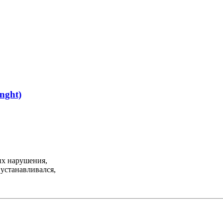
nght)
их нарушения,
 устанавливался,