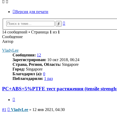
Версия для печати
Расширенный
Поиск
поиск
14 сообщений • Страница
1
из
1
Сообщение
Автор
VladyLee
Сообщения:
12
Зарегистрирован:
10 окт 2018, 06:24
Страна, Регион, Область:
Singapore
Город:
Singapore
Благодарил (а):
0
Поблагодарили:
1 раз
PC+ABS+5%PTFE тест растяжения (tensile strengh
Цитата
Сообщение
#1
VladyLee
»
12 янв 2021, 04:30