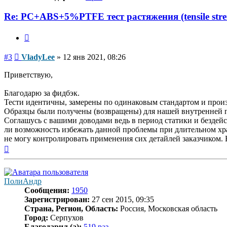
Re: PC+ABS+5%PTFE тест растяжения (tensile stre
Цитата
Сообщение
#3
VladyLee
»
12 янв 2021, 08:26
Приветствую,
Благодарю за фидбэк.
Тести идентичны, замерены по одинаковым стандартом и произ
Образцы были получены (возвращены) для нашей внутренней пр
Соглашусь с вашими доводами ведь в период статики и бездейс
ли возможность избежать данной проблемы при длительном хран
не могу контролировать применения сих детайлей заказчиком. 
Вернуться
к
началу
ПолиАндр
Сообщения:
1950
Зарегистрирован:
27 сен 2015, 09:35
Страна, Регион, Область:
Россия, Московская область
Город:
Серпухов
Благодарил (а):
519 раз