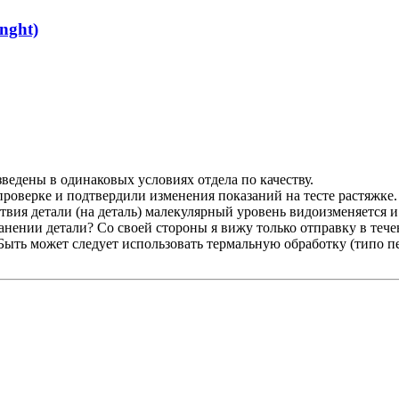
nght)
ведены в одинаковых условиях отдела по качеству.
оверке и подтвердили изменения показаний на тесте растяжке.
твия детали (на деталь) малекулярный уровень видоизменяется и
ении детали? Со своей стороны я вижу только отправку в течени
Быть может следует использовать термальную обработку (типо пе