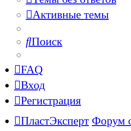
Активные темы
Поиск
FAQ
Вход
Регистрация
ПластЭксперт
Форум 