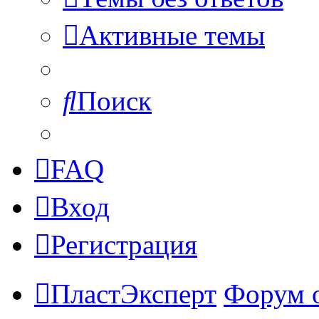
Активные темы
Поиск
FAQ
Вход
Регистрация
ПластЭксперт
Форум 