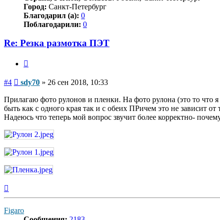
Город:
Санкт-Петербург
Благодарил (а):
0
Поблагодарили:
0
Re: Резка размотка ПЭТ
Цитата
Сообщение
#4
sdy70
»
26 сен 2018, 10:33
Прилагаю фото рулонов и пленки. На фото рулона (это то что 
быть как с одного края так и с обеих ПРичем это не зависит о
Надеюсь что теперь мой вопрос звучит более корректно- почему
Вернуться
к
началу
Figaro
Сообщения:
2183