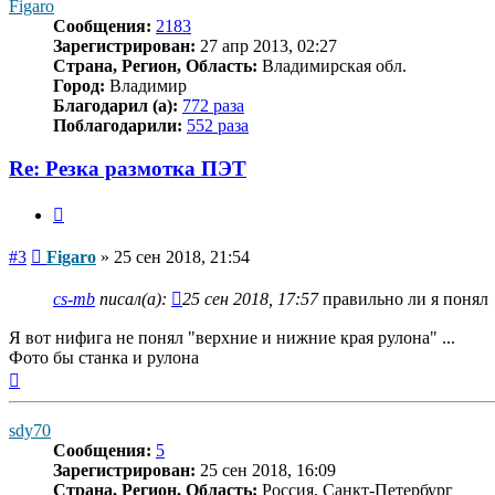
Figaro
Сообщения:
2183
Зарегистрирован:
27 апр 2013, 02:27
Страна, Регион, Область:
Владимирская обл.
Город:
Владимир
Благодарил (а):
772 раза
Поблагодарили:
552 раза
Re: Резка размотка ПЭТ
Цитата
Сообщение
#3
Figaro
»
25 сен 2018, 21:54
cs-mb
писал(а):
25 сен 2018, 17:57
правильно ли я понял
Я вот нифига не понял "верхние и нижние края рулона" ...
Фото бы станка и рулона
Вернуться
к
началу
sdy70
Сообщения:
5
Зарегистрирован:
25 сен 2018, 16:09
Страна, Регион, Область:
Россия, Санкт-Петербург