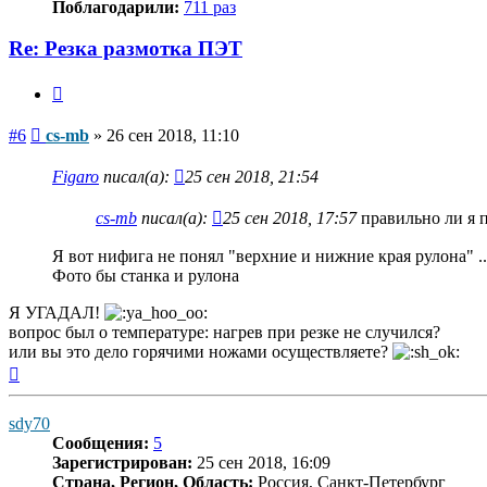
Поблагодарили:
711 раз
Re: Резка размотка ПЭТ
Цитата
Сообщение
#6
cs-mb
»
26 сен 2018, 11:10
Figaro
писал(а):
25 сен 2018, 21:54
cs-mb
писал(а):
25 сен 2018, 17:57
правильно ли я 
Я вот нифига не понял "верхние и нижние края рулона" ..
Фото бы станка и рулона
Я УГАДАЛ!
вопрос был о температуре: нагрев при резке не случился?
или вы это дело горячими ножами осуществляете?
Вернуться
к
началу
sdy70
Сообщения:
5
Зарегистрирован:
25 сен 2018, 16:09
Страна, Регион, Область:
Россия, Санкт-Петербург