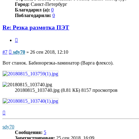
Город:
Санкт-Петербург
Благодарил (а):
0
Поблагодарили:
0
Re: Резка размотка ПЭТ
Цитата
Сообщение
#7
sdy70
»
26 сен 2018, 12:10
Вот станок. Бабинорезка-ламинатор (Варга флексо).
20180815_103740.jpg (8.81 КБ) 8157 просмотров
Вернуться
к
началу
sdy70
Сообщения:
5
Зарегистрирован:
25 сен 2018, 16:09