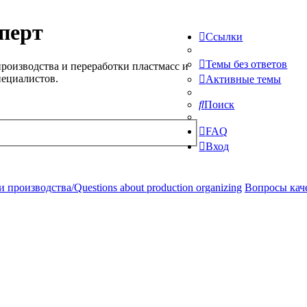
перт
Ссылки
Темы без ответов
роизводства и переработки пластмасс и
пециалистов.
Активные темы
Поиск
FAQ
Вход
производства/Questions about production organizing
Вопросы качес