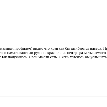
я называл профилем) видно что края как бы загибаются наверх.
т того наматывался ли рулон с края или из центра разматываемог
 так получилось. Свои мысли есть. Очень хотелось бы услышать 