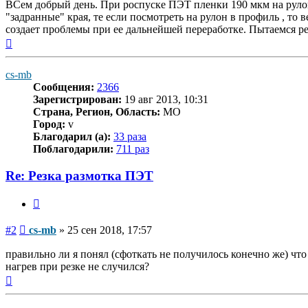
ВСем добрый день. При роспуске ПЭТ пленки 190 мкм на руло
"задранные" края, те если посмотреть на рулон в профиль , то
создает проблемы при ее дальнейшей переработке. Пытаемся ре
Вернуться
к
началу
cs-mb
Сообщения:
2366
Зарегистрирован:
19 авг 2013, 10:31
Страна, Регион, Область:
MO
Город:
v
Благодарил (а):
33 раза
Поблагодарили:
711 раз
Re: Резка размотка ПЭТ
Цитата
Сообщение
#2
cs-mb
»
25 сен 2018, 17:57
правильно ли я понял (сфоткать не получилось конечно же) чт
нагрев при резке не случился?
Вернуться
к
началу