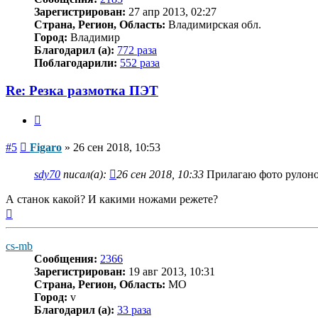
Зарегистрирован:
27 апр 2013, 02:27
Страна, Регион, Область:
Владимирская обл.
Город:
Владимир
Благодарил (а):
772 раза
Поблагодарили:
552 раза
Re: Резка размотка ПЭТ
Цитата
Сообщение
#5
Figaro
»
26 сен 2018, 10:53
sdy70
писал(а):
26 сен 2018, 10:33
Прилагаю фото рулоно
А станок какой? И какими ножами режете?
Вернуться
к
началу
cs-mb
Сообщения:
2366
Зарегистрирован:
19 авг 2013, 10:31
Страна, Регион, Область:
MO
Город:
v
Благодарил (а):
33 раза