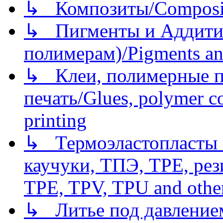
↳ Композиты/Сomposite
↳ Пигменты и Аддитив
полимерам)/Pigments an
↳ Клеи, полимерные по
печать/Glues, polymer co
printing
↳ Термоэластопласты и
каучуки, ТПЭ, TPE, рез
TPE, TPV, TPU and other
↳ Литье под давлением/