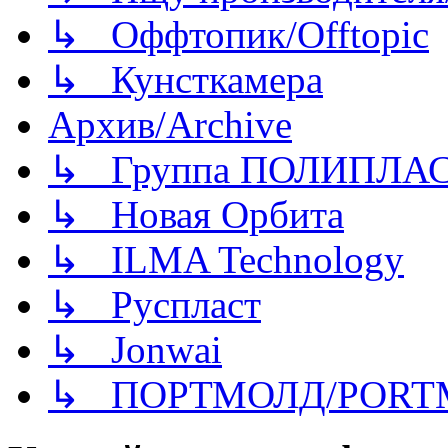
↳ Оффтопик/Offtopic
↳ Кунсткамера
Архив/Archive
↳ Группа ПОЛИПЛА
↳ Новая Орбита
↳ ILMA Technology
↳ Руспласт
↳ Jonwai
↳ ПОРТМОЛД/PORT