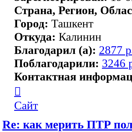
Страна, Регион, Облас
Город:
Ташкент
Откуда:
Калинин
Благодарил (а):
2877 р
Поблагодарили:
3246 
Контактная информац
Контактная
информация
пользователя
Maks42
Сайт
Re: как мерить ПТР по