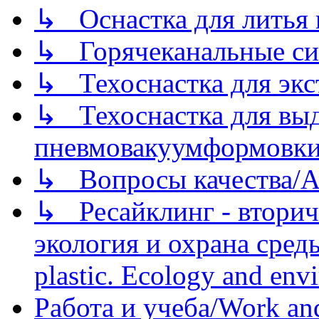
↳ Оснастка для литья 
↳ Горячеканальные си
↳ Техоснастка для экс
↳ Техоснастка для вы
пневмовакуумформовк
↳ Вопросы качества/Abo
↳ Ресайклинг - вторич
экология и охрана среды/
plastic. Ecology and env
Работа и учеба/Work an