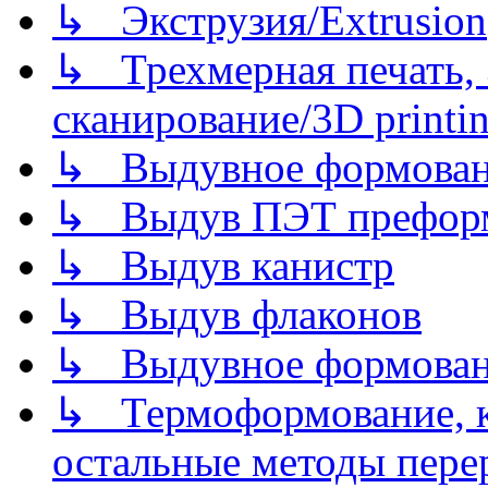
↳ Экструзия/Extrusion
↳ Трехмерная печать,
сканирование/3D printin
↳ Выдувное формован
↳ Выдув ПЭТ префор
↳ Выдув канистр
↳ Выдув флаконов
↳ Выдувное формован
↳ Термоформование, ка
остальные методы пере