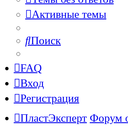
Активные темы
Поиск
FAQ
Вход
Регистрация
ПластЭксперт
Форум 