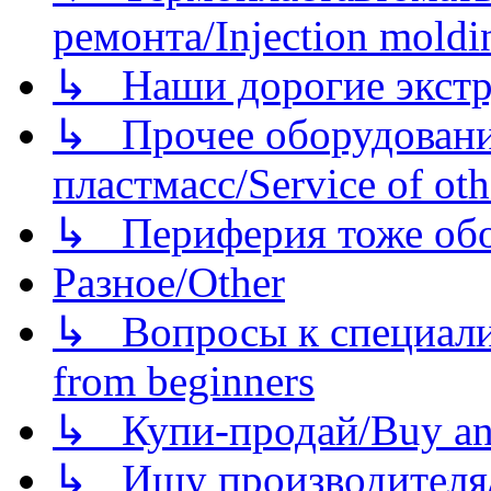
ремонта/Injection moldin
↳ Наши дорогие экстру
↳ Прочее оборудовани
пластмасс/Service of oth
↳ Периферия тоже обору
Разное/Other
↳ Вопросы к специали
from beginners
↳ Купи-продай/Buy and
↳ Ищу производителя/