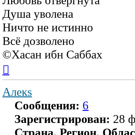
Любовь отвергнута
Душа уволена
Ничто не истинно
Всё дозволено
©Хасан ибн Саббах
Вернуться
к
началу
Алекs
Сообщения:
6
Зарегистрирован:
28 ф
Страна, Регион, Облас