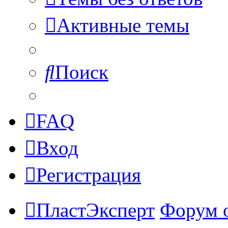
Активные темы
Поиск
FAQ
Вход
Регистрация
ПластЭксперт
Форум 