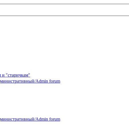
 и "старичкам"
министративный/Admin forum
министративный/Admin forum