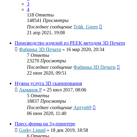
3
4
118
Ответы
148541
Просмотры
Последнее сообщение
Tolik_Green
21 апр 2021, 19:08
Производство изделий из PEEK методом 3D Печати
Фабрика 3D Печати
»
16 мар 2020, 20:34
7
Ответы
23270
Просмотры
Последнее сообщение
Фабрика 3D Печати
22 июн 2020, 09:51
Нужна услуга 3D сканирования
Акманов Р
»
25 июл 2017, 08:06
5
Ответы
18837
Просмотры
Последнее сообщение
Артур69
06 июн 2020, 11:40
Пресс-форма на 3д-принтере
Gorky Liquid
»
18 дек 2019, 18:58
6
Ответы