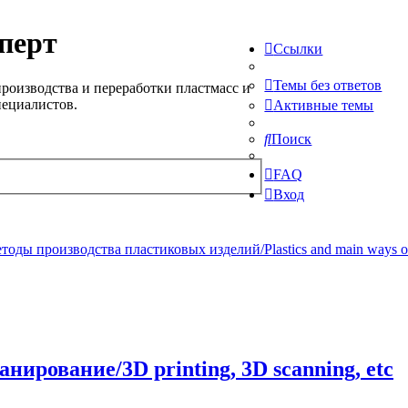
перт
Ссылки
Темы без ответов
роизводства и переработки пластмасс и
пециалистов.
Активные темы
Поиск
FAQ
Вход
ды производства пластиковых изделий/Plastics and main ways of pr
нирование/3D printing, 3D scanning, etc