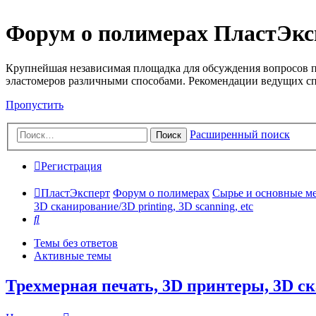
Форум о полимерах ПластЭкс
Крупнейшая независимая площадка для обсуждения вопросов п
эластомеров различными способами. Рекомендации ведущих с
Пропустить
Расширенный поиск
Поиск
Регистрация
ПластЭксперт
Форум о полимерах
Сырье и основные мето
3D сканирование/3D printing, 3D scanning, etc
Поиск
Темы без ответов
Активные темы
Трехмерная печать, 3D принтеры, 3D ска