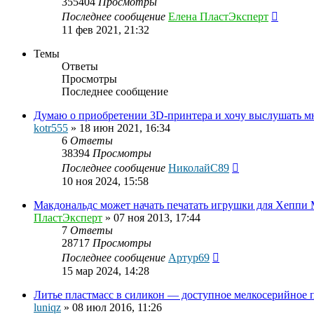
355404
Просмотры
Последнее сообщение
Елена ПластЭксперт
11 фев 2021, 21:32
Темы
Ответы
Просмотры
Последнее сообщение
Думаю о приобретении 3D-принтера и хочу выслушать мне
kotr555
»
18 июн 2021, 16:34
6
Ответы
38394
Просмотры
Последнее сообщение
НиколайС89
10 ноя 2024, 15:58
Макдональдс может начать печатать игрушки для Хеппи 
ПластЭксперт
»
07 ноя 2013, 17:44
7
Ответы
28717
Просмотры
Последнее сообщение
Артур69
15 мар 2024, 14:28
Литье пластмасс в силикон — доступное мелкосерийное 
luniqz
»
08 июл 2016, 11:26