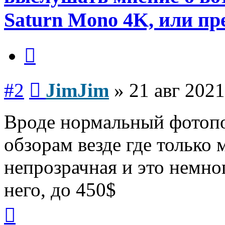
Saturn Mono 4K, или пр
Цитата
Сообщение
#2
JimJim
»
21 авг 2021
Вроде нормальный фотопо
обзорам везде где только 
непрозрачная и это немно
него, до 450$
Вернуться
к
началу