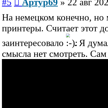
#5
Артур69
»
22 авг 202
На немецком конечно, но 
принтеры. Считает этот д
заинтересовало
. Я дум
смысла нет смотреть. Сам