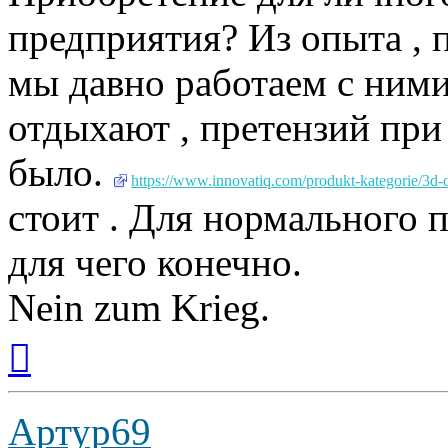
предприятия? Из опыта , п
мы давно работаем с ними
отдыхают , претензий при
было.
https://www.innovatiq.com/produkt-kategorie/3d-
стоит . Для нормального 
для чего конечно.
Nein zum Krieg.
Вернуться
к
началу
Артур69