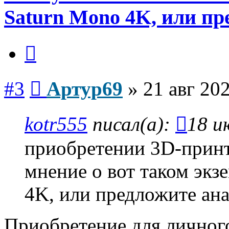
Saturn Mono 4K, или пр
Цитата
Сообщение
#3
Артур69
»
21 авг 202
kotr555
писал(а):
18 и
приобретении 3D-принт
мнение о вот таком экз
4K, или предложите ана
Приобретение для личного