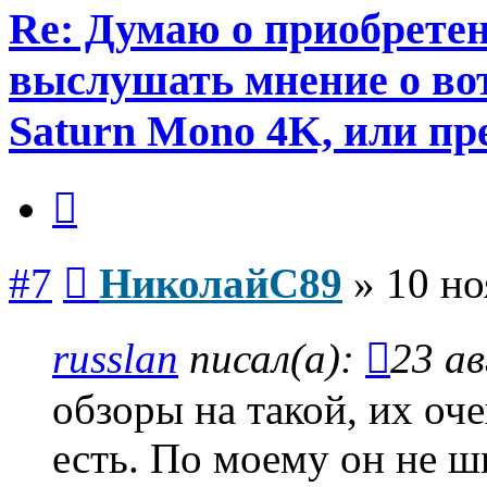
Re: Думаю о приобретен
выслушать мнение о вот
Saturn Mono 4K, или пр
Цитата
Сообщение
#7
НиколайС89
»
10 но
russlan
писал(а):
23 ав
обзоры на такой, их оче
есть. По моему он не ш