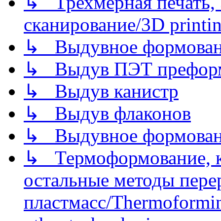
↳ Трехмерная печать,
сканирование/3D printin
↳ Выдувное формован
↳ Выдув ПЭТ префор
↳ Выдув канистр
↳ Выдув флаконов
↳ Выдувное формован
↳ Термоформование, ка
остальные методы пере
пластмасс/Thermoforming