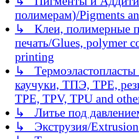
↳ Пигменты и Аддитив
полимерам)/Pigments an
↳ Клеи, полимерные по
печать/Glues, polymer co
printing
↳ Термоэластопласты и
каучуки, ТПЭ, TPE, рез
TPE, TPV, TPU and other
↳ Литье под давлением/
↳ Экструзия/Extrusion