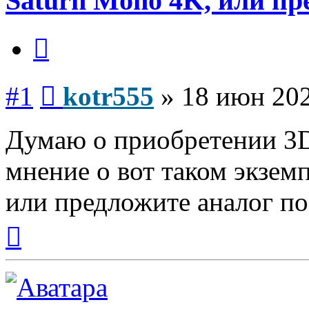
Saturn Mono 4K, или пр
Цитата
Сообщение
#1
kotr555
»
18 июн 202
Думаю о приобретении 3D
мнение о вот таком экземп
или предложите аналог по
Вернуться
к
началу