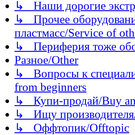
↳ Наши дорогие экстру
↳ Прочее оборудовани
пластмасс/Service of oth
↳ Периферия тоже обору
Разное/Other
↳ Вопросы к специали
from beginners
↳ Купи-продай/Buy and
↳ Ищу производителя/
↳ Оффтопик/Offtopic