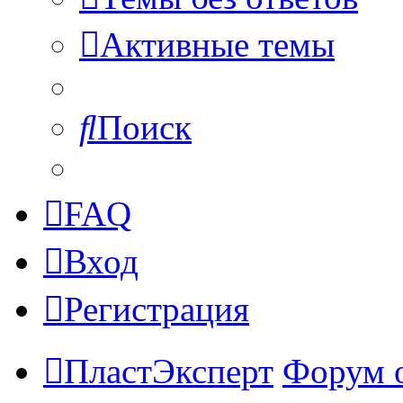
Активные темы
Поиск
FAQ
Вход
Регистрация
ПластЭксперт
Форум 