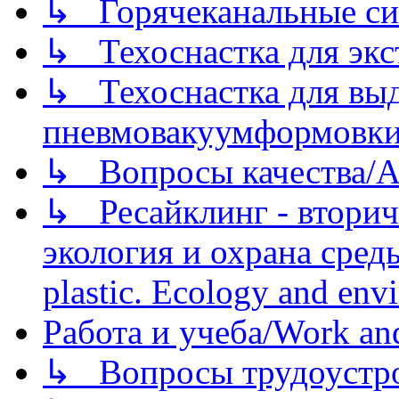
↳ Горячеканальные си
↳ Техоснастка для экс
↳ Техоснастка для вы
пневмовакуумформовк
↳ Вопросы качества/Abo
↳ Ресайклинг - вторич
экология и охрана среды/
plastic. Ecology and env
Работа и учеба/Work an
↳ Вопросы трудоустрой