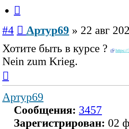
Цитата
Сообщение
#4
Артур69
»
22 авг 202
Хотите быть в курсе ?
https:/
Nein zum Krieg.
Вернуться
к
началу
Артур69
Сообщения:
3457
Зарегистрирован:
02 ф