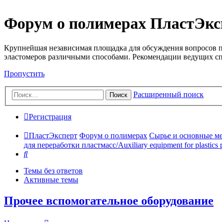
Форум о полимерах ПластЭкс
Крупнейшая независимая площадка для обсуждения вопросов п
эластомеров различными способами. Рекомендации ведущих с
Пропустить
Расширенный поиск
Поиск
Регистрация
ПластЭксперт
Форум о полимерах
Сырье и основные мето
для переработки пластмасс/Auxiliary equipment for plastics 
Поиск
Темы без ответов
Активные темы
Прочее вспомогательное оборудование