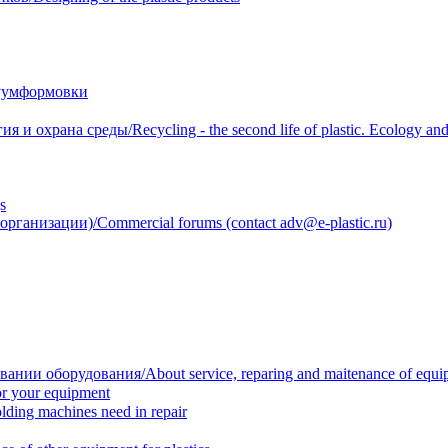
уумформовки
 охрана среды/Recycling - the second life of plastic. Ecology and 
s
анизации)/Commercial forums (contact adv@e-plastic.ru)
нии оборудования/About service, reparing and maitenance of equi
r your equipment
ing machines need in repair