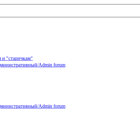
 и "старичкам"
министративный/Admin forum
министративный/Admin forum