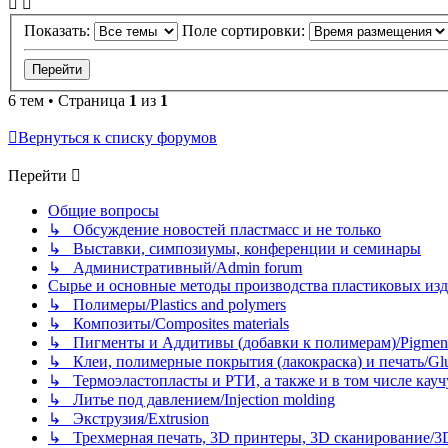
Показать:
Поле сортировки:
6 тем • Страница
1
из
1
Вернуться к списку форумов
Перейти
Общие вопросы
↳ Обсуждение новостей пластмасс и не только
↳ Выставки, симпозиумы, конференции и семинары
↳ Административный/Admin forum
Сырье и основные методы производства пластиковых изделий/
↳ Полимеры/Plastics and polymers
↳ Композиты/Сomposites materials
↳ Пигменты и Аддитивы (добавки к полимерам)/Pigments
↳ Клеи, полимерные покрытия (лакокраска) и печать/Glues, 
↳ Термоэластопласты и РТИ, а также и в том числе каучук
↳ Литье под давлением/Injection molding
↳ Экструзия/Extrusion
↳ Трехмерная печать, 3D принтеры, 3D сканирование/3D pr