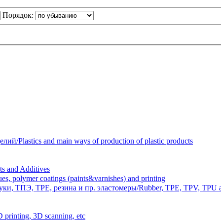
Порядок:
Plastics and main ways of production of plastic products
 and Additives
polymer coatings (paints&varnishes) and printing
и, ТПЭ, TPE, резина и пр. эластомеры/Rubber, TPE, TPV, TPU an
inting, 3D scanning, etc