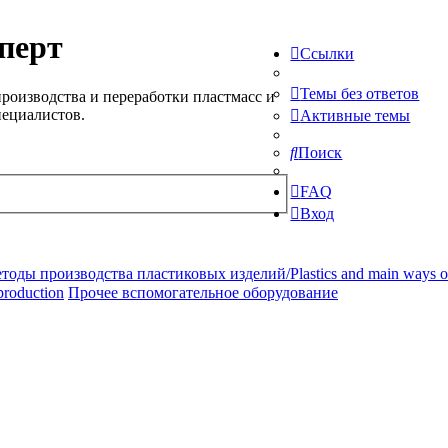
перт
Ссылки
Темы без ответов
роизводства и переработки пластмасс и
пециалистов.
Активные темы
Поиск
FAQ
Вход
ды производства пластиковых изделий/Plastics and main ways of pr
production
Прочее вспомогательное оборудование