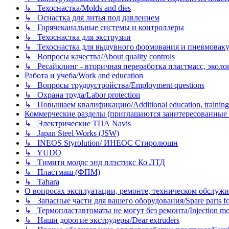
↳ Техоснастка/Molds and dies
↳ Оснастка для литья под давлением
↳ Горячеканальные системы и контроллеры
↳ Техоснастка для экструзии
↳ Техоснастка для выдувного формования и пневмовак
↳ Вопросы качества/About quality controls
↳ Ресайклинг - вторичная переработка пластмасс, экология и
Работа и учеба/Work and education
↳ Вопросы трудоустройства/Employment questions
↳ Охрана труда/Labor protection
↳ Повышаем квалификацию/Additional education, training
Коммерческие разделы (приглашаются заинтересованные орг
↳ Электрические ТПА Navis
↳ Japan Steel Works (JSW)
↳ INEOS Styrolution/ ИНЕОС Стиролюшн
↳ YUDO
↳ Тимити молдс энд плэстикс Ко ЛТД
↳ Пластмаш (ФПМ)
↳ Tahara
О вопросах эксплуатации, ремонте, техническом обслужива
↳ Запасные части для вашего оборудования/Spare parts fo
↳ Термопластавтоматы не могут без ремонта/Injection mold
↳ Наши дорогие экструдеры/Dear extruders