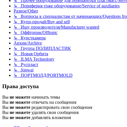
↳ Прочее оборудование для переработки пластмасс/Service o
↳ Периферия тоже оборудование/Service of auxiliaries
Разное/Other
↳ Вопросы к специалистам от начинающих/Questions fro
↳ Купи-продай/Buy and sell
↳ Ищу производителя/Manufacturer wanted
↳ Оффтопик/Offtopic
↳ Кунсткамера
Архив/Archive
↳ Группа ПОЛИПЛАСТИК
↳ Новая Орбита
↳ ILMA Technology
↳ Руспласт
↳ Jonwai
↳ ПОРТМОЛД/PORTMOLD
Права доступа
Вы
не можете
начинать темы
Вы
не можете
отвечать на сообщения
Вы
не можете
редактировать свои сообщения
Вы
не можете
удалять свои сообщения
Вы
не можете
добавлять вложения