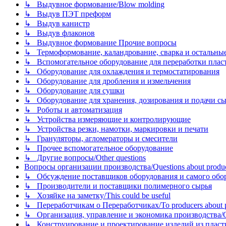
↳ Выдувное формование/Blow molding
↳ Выдув ПЭТ преформ
↳ Выдув канистр
↳ Выдув флаконов
↳ Выдувное формование Прочие вопросы
↳ Термоформование, каландрование, сварка и остальные ме
↳ Вспомогательное оборудование для переработки пластмасс
↳ Оборудование для охлаждения и термостатирования
↳ Оборудование для дробления и измельчения
↳ Оборудование для сушки
↳ Оборудование для хранения, дозирования и подачи сы
↳ Роботы и автоматизация
↳ Устройства измеряющие и контролирующие
↳ Устройства резки, намотки, маркировки и печати
↳ Грануляторы, агломераторы и смесители
↳ Прочее вспомогательное оборудование
↳ Другие вопросы/Other questions
Вопросы организации производства/Questions about product
↳ Обсуждение поставщиков оборудования и самого оборудо
↳ Производители и поставщики полимерного сырья
↳ Хозяйке на заметку/This could be useful
↳ Переработчикам о Переработчиках/To producers about p
↳ Организация, управление и экономика производства/Org
↳ Конструирование и проектирование изделий из пластиков