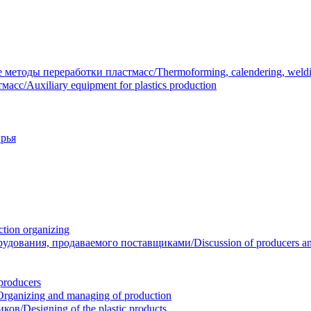
тоды переработки пластмасс/Thermoforming, calendering, welding
/Auxiliary equipment for plastics production
рья
ion organizing
вания, продаваемого поставщиками/Discussion of producers and r
roducers
anizing and managing of production
/Designing of the plastic products