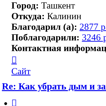
Город:
Ташкент
Откуда:
Калинин
Благодарил (а):
2877 р
Поблагодарили:
3246 
Контактная информац
Контактная
информация
пользователя
Maks42
Сайт
Re: Как убрать дым и з
Цитата