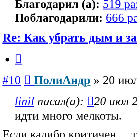
Благодарил (а):
519 ра
Поблагодарили:
666 р
Re: Как убрать дым и з
Цитата
Сообщение
#10
ПолиАндр
»
20 июл
linil
писал(а):
20 июл 2
идти много мелкоты.
Если калибр критичен ... 