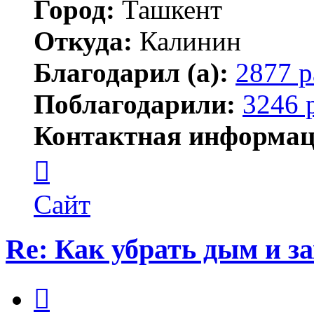
Город:
Ташкент
Откуда:
Калинин
Благодарил (а):
2877 р
Поблагодарили:
3246 
Контактная информац
Контактная
информация
пользователя
Maks42
Сайт
Re: Как убрать дым и з
Цитата