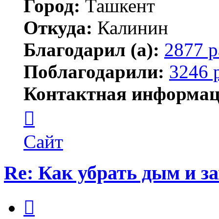
Город:
Ташкент
Откуда:
Калинин
Благодарил (а):
2877 р
Поблагодарили:
3246 
Контактная информац
Контактная
информация
пользователя
Maks42
Сайт
Re: Как убрать дым и з
Цитата