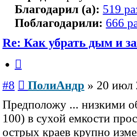
Благодарил (а):
519 ра
Поблагодарили:
666 р
Re: Как убрать дым и з
Цитата
Сообщение
#8
ПолиАндр
»
20 июл 
Предположу ... низкими о
100) в сухой емкости прос
острых краев крупно изм