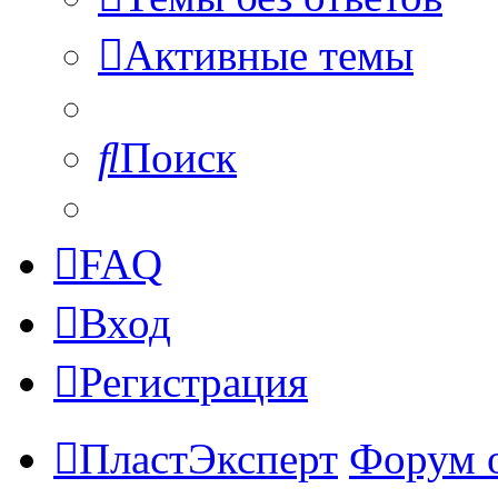
Активные темы
Поиск
FAQ
Вход
Регистрация
ПластЭксперт
Форум 