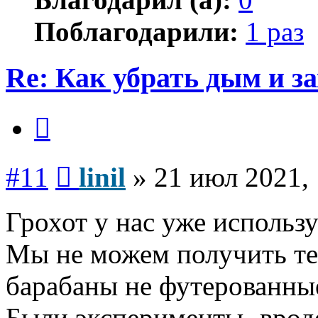
Поблагодарили:
1 раз
Re: Как убрать дым и з
Цитата
Сообщение
#11
linil
»
21 июл 2021, 
Грохот у нас уже использу
Мы не можем получить тем
барабаны не футерованны
Были эксперименты- вроде