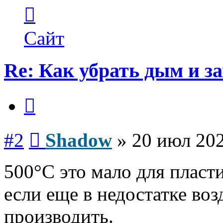
Контактная
информация
пользователя
Shadow
Сайт
Re: Как убрать дым и з
Цитата
Сообщение
#2
Shadow
»
20 июл 202
500°C это мало для пласти
если еще в недостатке воз
производить.