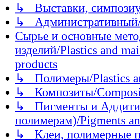
↳ Выставки, симпозиу
↳ Административный/
Сырье и основные мето
изделий/Plastics and mai
products
↳ Полимеры/Plastics a
↳ Композиты/Сomposite
↳ Пигменты и Аддитив
полимерам)/Pigments an
↳ Клеи, полимерные по