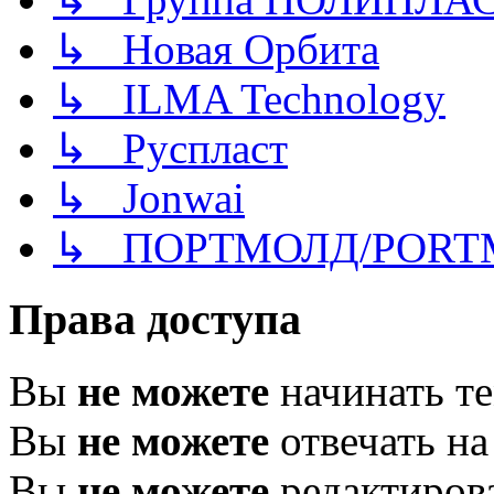
↳ Новая Орбита
↳ ILMA Technology
↳ Руспласт
↳ Jonwai
↳ ПОРТМОЛД/PORT
Права доступа
Вы
не можете
начинать т
Вы
не можете
отвечать н
Вы
не можете
редактиров