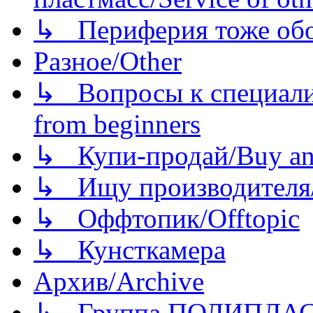
↳ Периферия тоже обору
Разное/Other
↳ Вопросы к специали
from beginners
↳ Купи-продай/Buy and
↳ Ищу производителя/
↳ Оффтопик/Offtopic
↳ Кунсткамера
Архив/Archive
↳ Группа ПОЛИПЛА