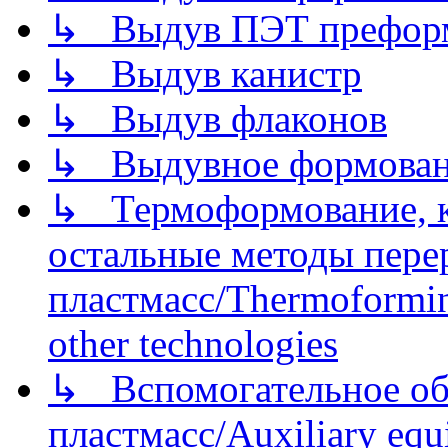
↳ Выдув ПЭТ префор
↳ Выдув канистр
↳ Выдув флаконов
↳ Выдувное формован
↳ Термоформование, ка
остальные методы пере
пластмасс/Thermoforming
other technologies
↳ Вспомогательное об
пластмасс/Auxiliary equi