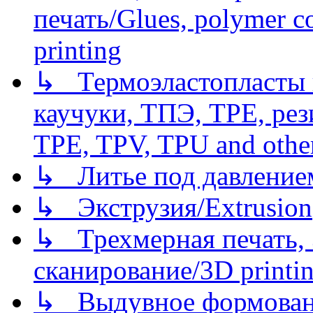
печать/Glues, polymer co
printing
↳ Термоэластопласты и
каучуки, ТПЭ, TPE, рез
TPE, TPV, TPU and other
↳ Литье под давлением/
↳ Экструзия/Extrusion
↳ Трехмерная печать,
сканирование/3D printin
↳ Выдувное формован