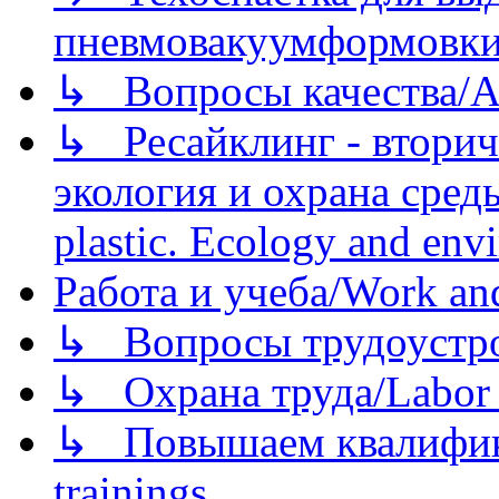
пневмовакуумформовк
↳ Вопросы качества/Abo
↳ Ресайклинг - вторич
экология и охрана среды/
plastic. Ecology and env
Работа и учеба/Work an
↳ Вопросы трудоустрой
↳ Охрана труда/Labor p
↳ Повышаем квалификац
trainings