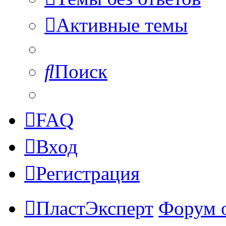
Активные темы
Поиск
FAQ
Вход
Регистрация
ПластЭксперт
Форум 