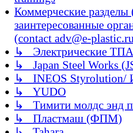
Коммерческие разделы 
заинтересованные орга
(contact adv@e-plastic.r
↳ Электрические ТПА
↳ Japan Steel Works (
↳ INEOS Styrolution
↳ YUDO
↳ Тимити молдс энд п
↳ Пластмаш (ФПМ)
↳ Tahara