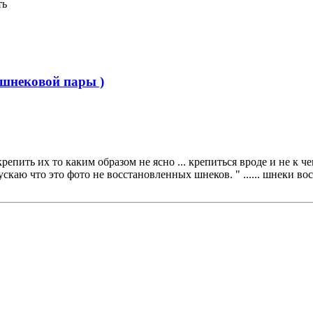
ть
 шнековой пары )
репить их то каким образом не ясно ... крепиться вроде и не к че
скаю что это фото не восстановленных шнеков. " ...... шнеки вос