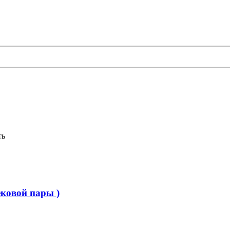
ть
ековой пары )