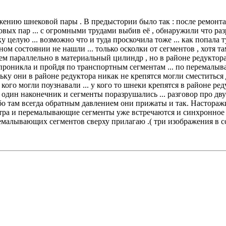
ению шнековой пары . В предыстории было так : после ремонта
ковых пар ... с огромными трудами выбив её , обнаружили что р
елую ... возможно что и туда проскочила тоже ... как попала туд
ом состоянии не нашли ... только осколки от сегментов , хотя та
ем параллельно в материальный цилиндр , но в районе редуктора 
а проникла и пройдя по транспортным сегментам ... по перемалы
льку они в районе редуктора никак не крепятся могли сместиться
кого могли поузнавали ... у кого то шнеки крепятся в районе редук
ся один наконечник и сегменты поразрушались ... разговор про 
ибо там всегда обратным давлением они прижаты и так. Настора
етра и перемалывающие сегменты уже встречаются и синхронное
емалывающих сегментов сверху прилагаю .( три изображения в 