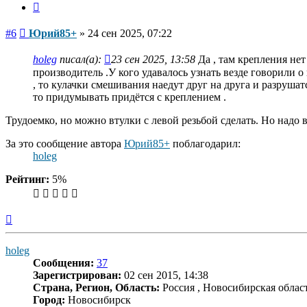
Цитата
Сообщение
#6
Юрий85+
»
24 сен 2025, 07:22
holeg
писал(а):
23 сен 2025, 13:58
Да , там крепления нет 
производитель .У кого удавалось узнать везде говорили 
, то кулачки смешивания наедут друг на друга и разрушат
то придумывать придётся с креплением .
Трудоемко, но можно втулки с левой резьбой сделать. Но надо 
За это сообщение автора
Юрий85+
поблагодарил:
holeg
Рейтинг:
5%
Вернуться
к
началу
holeg
Сообщения:
37
Зарегистрирован:
02 сен 2015, 14:38
Страна, Регион, Область:
Россия , Новосибирская облас
Город:
Новосибирск