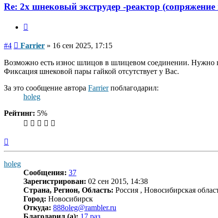
Re: 2х шнековый экструдер -реактор (сопряжение
Цитата
Сообщение
#4
Farrier
»
16 сен 2025, 17:15
Возможно есть износ шлицов в шлицевом соединении. Нужно 
Фиксация шнековой пары гайкой отсутствует у Вас.
За это сообщение автора
Farrier
поблагодарил:
holeg
Рейтинг:
5%
Вернуться
к
началу
holeg
Сообщения:
37
Зарегистрирован:
02 сен 2015, 14:38
Страна, Регион, Область:
Россия , Новосибирская облас
Город:
Новосибирск
Откуда:
888oleg@rambler.ru
Благодарил (а):
17 раз