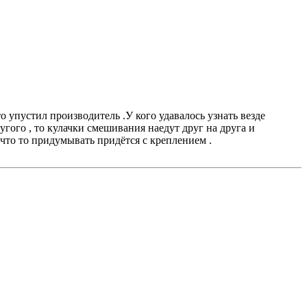
то упустил производитель .У кого удавалось узнать везде
угого , то кулачки смешивания наедут друг на друга и
 что то придумывать придётся с креплением .