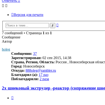
Ответить
Версия для печати
Расширенный
Поиск
поиск
7 сообщений • Страница
1
из
1
Сообщение
Автор
holeg
Сообщения:
37
Зарегистрирован:
02 сен 2015, 14:38
Страна, Регион, Область:
Россия , Новосибирская облас
Город:
Новосибирск
Откуда:
888oleg@rambler.ru
Благодарил (а):
17 раз
Поблагодарили:
2 раза
2х шнековый экструдер -реактор (сопряжение шн
Цитата