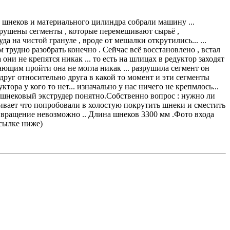
 шнеков и материального цилиндра собрали машину ...
азрушены сегменты , которые перемешивают сырьё ,
а на чистой грануле , вроде от мешалки открутились... ...
м трудно разобрать конечно . Сейчас всё восстановлено , встал
они не крепятся никак ... то есть на шлицах в редуктор заходят
вающим пройти она не могла никак ... разрушила сегмент он
 друг относительно друга в какой то момент и эти сегменты
тора у кого то нет... изначально у нас ничего не крепмлось...
двушнековый экструдер понятно.Собственно вопрос : нужно ли
живает что попробовали в холостую покрутить шнеки и сместить
 вращение невозможно .. Длина шнеков 3300 мм .Фото входа
ссылке ниже)