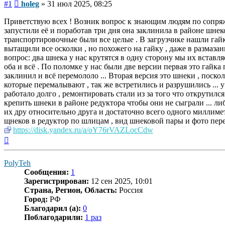
Сообщение
#1
holeg
»
31 июл 2025, 08:25
Приветствую всех ! Возник вопрос к знающим людям по сопряж
запустили её и поработав три дня она заклинила в районе шне
транспортировочные были все целые . В загрузчике нашли гайку ц
вытащили все осколки , но похожего на гайку , даже в размазанн
вопрос: два шнека у нас крутятся в одну сторону мы их вставля
оба и всё . По поломке у нас были две версии первая это гайк
заклинил и всё перемололо ... Вторая версия это шнеки , поско
которые перемалывают , так же встретились и разрушились ... у 
работало долго , ремонтировать стали из за того что открутил
крепить шнеки в районе редуктора чтобы они не сыграли ... л
их дру относительно друга и достаточно всего одного миллим
щнеков в редуктор по шлицам , вид шнековой пары и фото пер
https://disk.yandex.ru/a/oY76rVAZLocCdw
Вернуться
к
началу
PolyTeh
Сообщения:
1
Зарегистрирован:
12 сен 2025, 10:01
Страна, Регион, Область:
Россия
Город:
РФ
Благодарил (а):
0
Поблагодарили:
1 раз