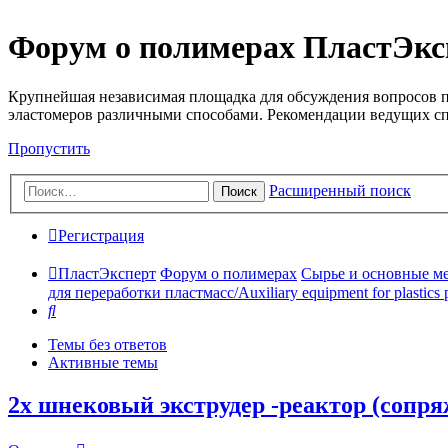
Форум о полимерах ПластЭкс
Крупнейшая независимая площадка для обсуждения вопросов п
эластомеров различными способами. Рекомендации ведущих с
Пропустить
Расширенный поиск
Поиск
Регистрация
ПластЭксперт
Форум о полимерах
Сырье и основные мето
для переработки пластмасс/Auxiliary equipment for plastics 
Поиск
Темы без ответов
Активные темы
2х шнековый экструдер -реактор (сопр