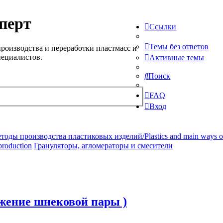
перт
Ссылки
Темы без ответов
роизводства и переработки пластмасс и
пециалистов.
Активные темы
Поиск
FAQ
Вход
ды производства пластиковых изделий/Plastics and main ways of pr
production
Грануляторы, агломераторы и смесители
яжение шнековой пары )