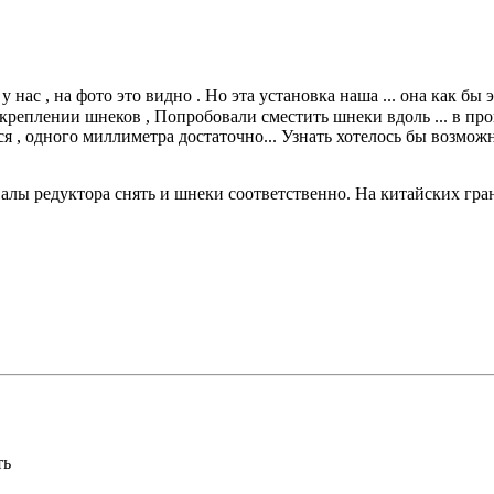
у нас , на фото это видно . Но эта установка наша ... она как б
о креплении шнеков , Попробовали сместить шнеки вдоль ... в пр
ся , одного миллиметра достаточно... Узнать хотелось бы возможн
валы редуктора снять и шнеки соответственно. На китайских гран
ть