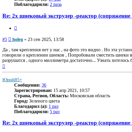
Поблагодарили:
2 раза
Re: 2х шнековый экструдер -реактор (сопряжение
Цитата
Сообщение
#5
holeg
»
23 сен 2025, 13:58
Да , там крепления нет у нас , на фото это видно . Но эта уста
говорили о креплении шнеков , Попробовали сместить шнеки вдо
разрушатся , одного миллиметра достаточно... Узнать хотелось 
Вернуться
к
началу
Юрий85+
Сообщения:
36
Зарегистрирован:
15 апр 2021, 10:57
Страна, Регион, Область:
Московская область
Город:
Зеленого цвета
Благодарил (а):
1 раз
Поблагодарили:
5 раз
Re: 2х шнековый экструдер -реактор (сопряжение