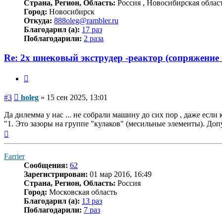
Страна, Регион, Область:
Россия , Новосибирская облас
Город:
Новосибирск
Откуда:
888oleg@rambler.ru
Благодарил (а):
17 раз
Поблагодарили:
2 раза
Re: 2х шнековый экструдер -реактор (сопряжение
Цитата
Сообщение
#3
holeg
»
15 сен 2025, 13:01
Да дилемма у нас ... не собрали машину до сих пор , даже если к
"1. Это зазоры на группе "кулаков" (месильные элементы). Допу
Вернуться
к
началу
Farrier
Сообщения:
62
Зарегистрирован:
01 мар 2016, 16:49
Страна, Регион, Область:
Россия
Город:
Московская область
Благодарил (а):
13 раз
Поблагодарили:
7 раз