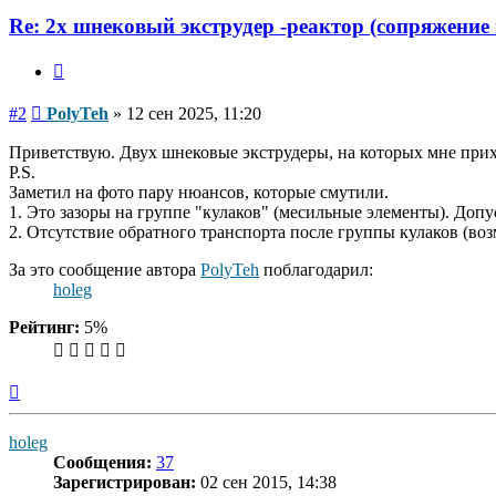
Re: 2х шнековый экструдер -реактор (сопряжение
Цитата
Сообщение
#2
PolyTeh
»
12 сен 2025, 11:20
Приветствую. Двух шнековые экструдеры, на которых мне прих
P.S.
Заметил на фото пару нюансов, которые смутили.
1. Это зазоры на группе "кулаков" (месильные элементы). Доп
2. Отсутствие обратного транспорта после группы кулаков (во
За это сообщение автора
PolyTeh
поблагодарил:
holeg
Рейтинг:
5%
Вернуться
к
началу
holeg
Сообщения:
37
Зарегистрирован:
02 сен 2015, 14:38