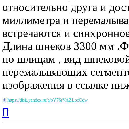
относительно друга и дос
миллиметра и перемалыв
встречаются и синхронное
Длина шнеков 3300 мм .Ф
по шлицам , вид шнеково
перемалывающих сегменто
изображения в ссылке ниж
https://disk.yandex.ru/a/oY76rVAZLocCdw
Вернуться
к
началу