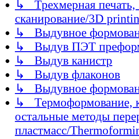
↳ Трехмерная печать,
сканирование/3D printin
↳ Выдувное формован
↳ Выдув ПЭТ префор
↳ Выдув канистр
↳ Выдув флаконов
↳ Выдувное формован
↳ Термоформование, ка
остальные методы пере
пластмасс/Thermoforming