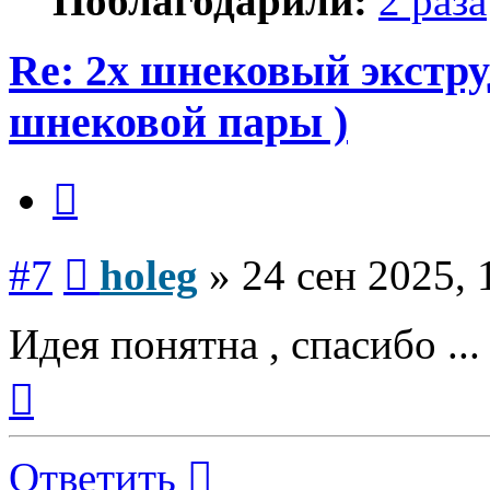
Поблагодарили:
2 раза
Re: 2х шнековый экстру
шнековой пары )
Цитата
Сообщение
#7
holeg
»
24 сен 2025, 
Идея понятна , спасибо ...
Вернуться
к
началу
Ответить