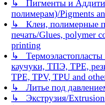
↳ Пигменты и Аддитив
полимерам)/Pigments an
↳ Клеи, полимерные по
печать/Glues, polymer co
printing
↳ Термоэластопласты и
каучуки, ТПЭ, TPE, рез
TPE, TPV, TPU and other
↳ Литье под давлением/
↳ Экструзия/Extrusion