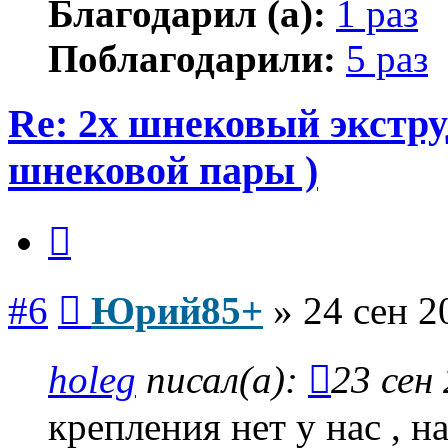
Благодарил (а):
1 раз
Поблагодарили:
5 раз
Re: 2х шнековый экстру
шнековой пары )
Цитата
Сообщение
#6
Юрий85+
»
24 сен 2
holeg
писал(а):
23 сен
крепления нет у нас , н