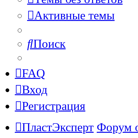
Активные темы
Поиск
FAQ
Вход
Регистрация
ПластЭксперт
Форум 