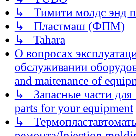
↳ Тимити молдс энд п
↳ Пластмаш (ФПМ)
↳ Tahara
О вопросах эксплуатаци
обслуживании оборудова
and maitenance of equip
↳ Запасные части для 
parts for your equipment
↳ Термопластавтоматы 
ремонта/Injection moldin