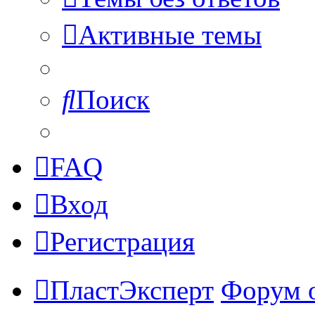
Активные темы
Поиск
FAQ
Вход
Регистрация
ПластЭксперт
Форум 