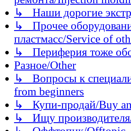
↳ Наши дорогие экстру
↳ Прочее оборудовани
пластмасс/Service of oth
↳ Периферия тоже обору
Разное/Other
↳ Вопросы к специали
from beginners
↳ Купи-продай/Buy and
↳ Ищу производителя/
↳ Оффтопик/Offtopic