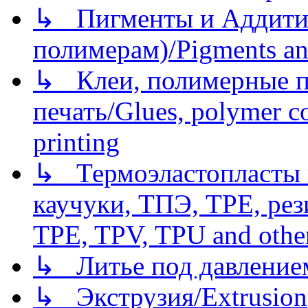
↳ Пигменты и Аддитив
полимерам)/Pigments an
↳ Клеи, полимерные по
печать/Glues, polymer co
printing
↳ Термоэластопласты и
каучуки, ТПЭ, TPE, рез
TPE, TPV, TPU and other
↳ Литье под давлением/
↳ Экструзия/Extrusion