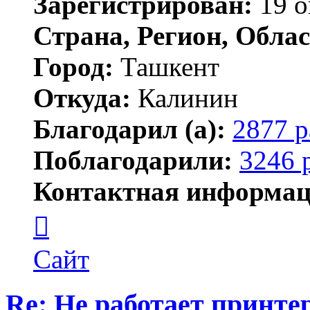
Зарегистрирован:
19 о
Страна, Регион, Облас
Город:
Ташкент
Откуда:
Калинин
Благодарил (а):
2877 р
Поблагодарили:
3246 
Контактная информац
Контактная
информация
пользователя
Maks42
Сайт
Re: Не работает принте