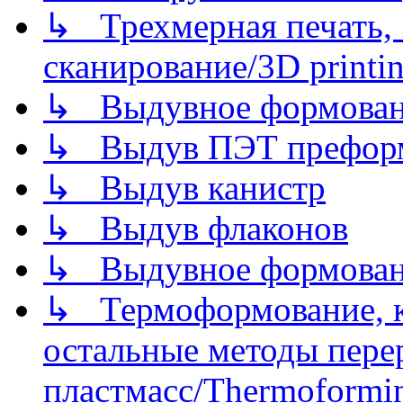
↳ Трехмерная печать,
сканирование/3D printin
↳ Выдувное формован
↳ Выдув ПЭТ префор
↳ Выдув канистр
↳ Выдув флаконов
↳ Выдувное формован
↳ Термоформование, ка
остальные методы пере
пластмасс/Thermoforming