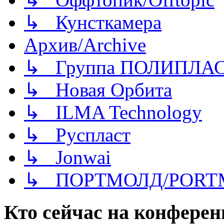
↳ Кунсткамера
Архив/Archive
↳ Группа ПОЛИПЛА
↳ Новая Орбита
↳ ILMA Technology
↳ Руспласт
↳ Jonwai
↳ ПОРТМОЛД/PORT
Кто сейчас на конфере