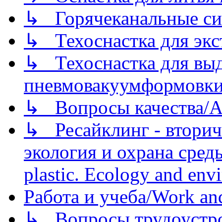
↳ Горячеканальные си
↳ Техоснастка для экс
↳ Техоснастка для вы
пневмовакуумформовк
↳ Вопросы качества/Abo
↳ Ресайклинг - вторич
экология и охрана среды/
plastic. Ecology and env
Работа и учеба/Work an
↳ Вопросы трудоустрой