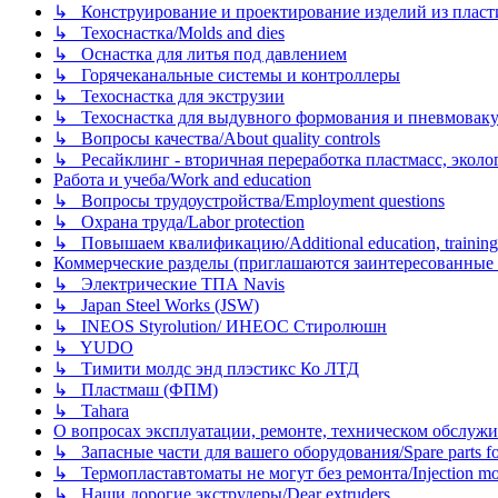
↳ Конструирование и проектирование изделий из пластиков
↳ Техоснастка/Molds and dies
↳ Оснастка для литья под давлением
↳ Горячеканальные системы и контроллеры
↳ Техоснастка для экструзии
↳ Техоснастка для выдувного формования и пневмовак
↳ Вопросы качества/About quality controls
↳ Ресайклинг - вторичная переработка пластмасс, экология и
Работа и учеба/Work and education
↳ Вопросы трудоустройства/Employment questions
↳ Охрана труда/Labor protection
↳ Повышаем квалификацию/Additional education, training
Коммерческие разделы (приглашаются заинтересованные орг
↳ Электрические ТПА Navis
↳ Japan Steel Works (JSW)
↳ INEOS Styrolution/ ИНЕОС Стиролюшн
↳ YUDO
↳ Тимити молдс энд плэстикс Ко ЛТД
↳ Пластмаш (ФПМ)
↳ Tahara
О вопросах эксплуатации, ремонте, техническом обслужива
↳ Запасные части для вашего оборудования/Spare parts fo
↳ Термопластавтоматы не могут без ремонта/Injection mold
↳ Наши дорогие экструдеры/Dear extruders