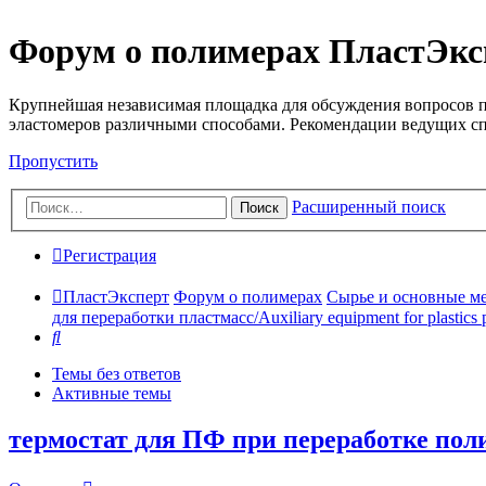
Форум о полимерах ПластЭкс
Крупнейшая независимая площадка для обсуждения вопросов п
эластомеров различными способами. Рекомендации ведущих с
Пропустить
Расширенный поиск
Поиск
Регистрация
ПластЭксперт
Форум о полимерах
Сырье и основные мето
для переработки пластмасс/Auxiliary equipment for plastics 
Поиск
Темы без ответов
Активные темы
термостат для ПФ при переработке пол