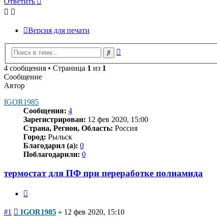
Ответить
Версия для печати
Расширенный
Поиск
поиск
4 сообщения • Страница
1
из
1
Сообщение
Автор
IGOR1985
Сообщения:
4
Зарегистрирован:
12 фев 2020, 15:00
Страна, Регион, Область:
Россия
Город:
Рыльск
Благодарил (а):
0
Поблагодарили:
0
термостат для ПФ при переработке полиамида
Цитата
Сообщение
#1
IGOR1985
»
12 фев 2020, 15:10