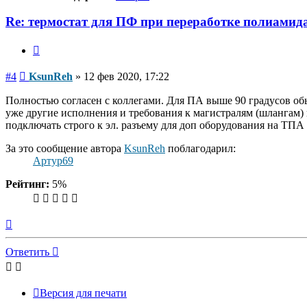
Re: термостат для ПФ при переработке полиамид
Цитата
Сообщение
#4
KsunReh
»
12 фев 2020, 17:22
Полностью согласен с коллегами. Для ПА выше 90 градусов об
уже другие исполнения и требования к магистралям (шлангам) 
подключать строго к эл. разъему для доп оборудования на ТПА
За это сообщение автора
KsunReh
поблагодарил:
Артур69
Рейтинг:
5%
Вернуться
к
началу
Ответить
Версия для печати