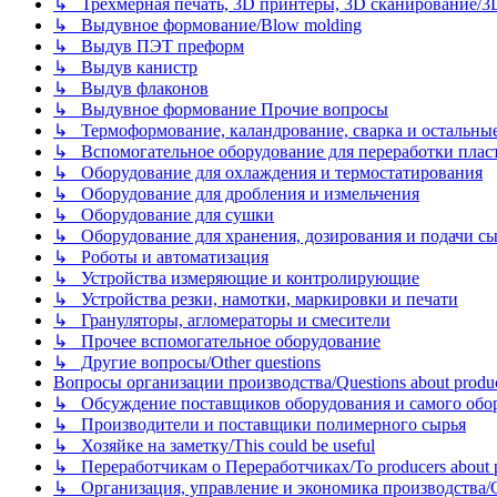
↳ Трехмерная печать, 3D принтеры, 3D сканирование/3D pr
↳ Выдувное формование/Blow molding
↳ Выдув ПЭТ преформ
↳ Выдув канистр
↳ Выдув флаконов
↳ Выдувное формование Прочие вопросы
↳ Термоформование, каландрование, сварка и остальные ме
↳ Вспомогательное оборудование для переработки пластмасс
↳ Оборудование для охлаждения и термостатирования
↳ Оборудование для дробления и измельчения
↳ Оборудование для сушки
↳ Оборудование для хранения, дозирования и подачи сы
↳ Роботы и автоматизация
↳ Устройства измеряющие и контролирующие
↳ Устройства резки, намотки, маркировки и печати
↳ Грануляторы, агломераторы и смесители
↳ Прочее вспомогательное оборудование
↳ Другие вопросы/Other questions
Вопросы организации производства/Questions about product
↳ Обсуждение поставщиков оборудования и самого оборудо
↳ Производители и поставщики полимерного сырья
↳ Хозяйке на заметку/This could be useful
↳ Переработчикам о Переработчиках/To producers about p
↳ Организация, управление и экономика производства/Org