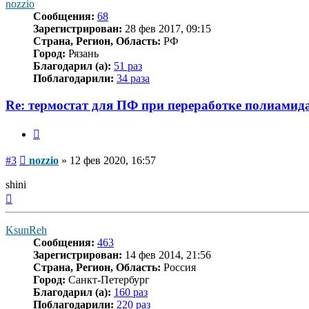
nozzio
Сообщения:
68
Зарегистрирован:
28 фев 2017, 09:15
Страна, Регион, Область:
РФ
Город:
Рязань
Благодарил (а):
51 раз
Поблагодарили:
34 раза
Re: термостат для ПФ при переработке полиамид
Цитата
Сообщение
#3
nozzio
»
12 фев 2020, 16:57
shini
Вернуться
к
началу
KsunReh
Сообщения:
463
Зарегистрирован:
14 фев 2014, 21:56
Страна, Регион, Область:
Россия
Город:
Санкт-Петербург
Благодарил (а):
160 раз
Поблагодарили:
220 раз