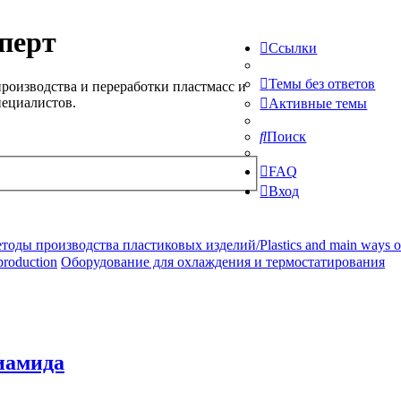
перт
Ссылки
Темы без ответов
роизводства и переработки пластмасс и
пециалистов.
Активные темы
Поиск
FAQ
Вход
ды производства пластиковых изделий/Plastics and main ways of pr
production
Оборудование для охлаждения и термостатирования
иамида