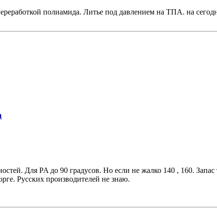
переработкой полиамида. Литье под давлением на ТПА. на сего
а
стей. Для PA до 90 градусов. Но если не жалко 140 , 160. Запа
торге. Русских производителей не знаю.