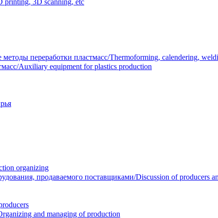
inting, 3D scanning, etc
тоды переработки пластмасс/Thermoforming, calendering, welding
/Auxiliary equipment for plastics production
рья
ion organizing
вания, продаваемого поставщиками/Discussion of producers and r
roducers
anizing and managing of production