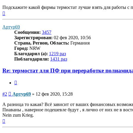
Подскажите какой фирмы термостат лучше взять для работы с 
Вернуться
к
началу
Артур69
Сообщения:
3457
Зарегистрирован:
02 фев 2020, 10:56
Страна, Регион, Область:
Германия
Город:
NRW
Благодарил (а):
1219 раз
Поблагодарили:
1431 раз
Re: термостат для ПФ при переработке полиамид
Цитата
Сообщение
#2
Артур69
»
12 фев 2020, 15:28
А разница то какая? Всё зависит от ваших финансовых возможно
Пиаваны , наверное подешевле будут , я лично от них не в вос
Nein zum Krieg.
Вернуться
к
началу