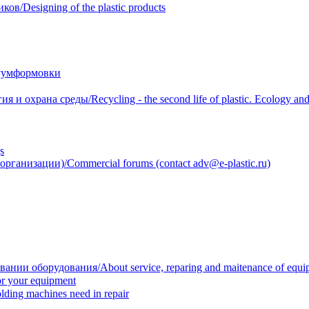
/Designing of the plastic products
уумформовки
 охрана среды/Recycling - the second life of plastic. Ecology and 
s
анизации)/Commercial forums (contact adv@e-plastic.ru)
нии оборудования/About service, reparing and maitenance of equi
r your equipment
ing machines need in repair