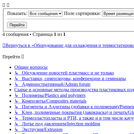
Показать:
Поле сортировки:
4 сообщения • Страница
1
из
1
Вернуться в «Оборудование для охлаждения и термостатиров
Перейти
Общие вопросы
↳ Обсуждение новостей пластмасс и не только
↳ Выставки, симпозиумы, конференции и семинары
↳ Административный/Admin forum
Сырье и основные методы производства пластиковых изделий/
↳ Полимеры/Plastics and polymers
↳ Композиты/Сomposites materials
↳ Пигменты и Аддитивы (добавки к полимерам)/Pigments
↳ Клеи, полимерные покрытия (лакокраска) и печать/Glues, 
↳ Термоэластопласты и РТИ, а также и в том числе каучук
↳ Литье под давлением/Injection molding
↳ Экструзия/Extrusion