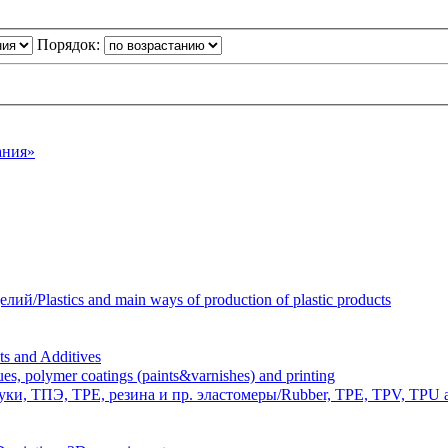
Порядок:
ания»
Plastics and main ways of production of plastic products
 and Additives
polymer coatings (paints&varnishes) and printing
и, ТПЭ, TPE, резина и пр. эластомеры/Rubber, TPE, TPV, TPU an