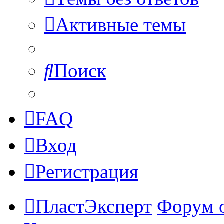
Активные темы
Поиск
FAQ
Вход
Регистрация
ПластЭксперт
Форум 