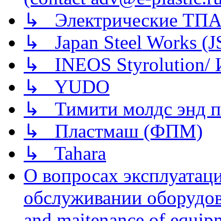
↳ Электрические ТПА
↳ Japan Steel Works (
↳ INEOS Styrolution
↳ YUDO
↳ Тимити молдс энд п
↳ Пластмаш (ФПМ)
↳ Tahara
О вопросах эксплуатаци
обслуживании оборудова
and maitenance of equip