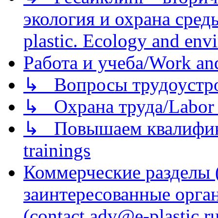
экология и охрана среды/
plastic. Ecology and env
Работа и учеба/Work an
↳ Вопросы трудоустрой
↳ Охрана труда/Labor p
↳ Повышаем квалификац
trainings
Коммерческие разделы 
заинтересованные орга
(contact adv@e-plastic.r