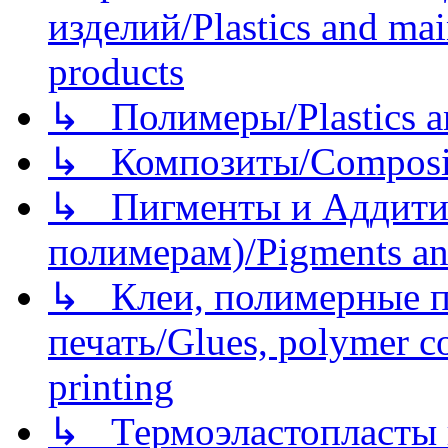
изделий/Plastics and mai
products
↳ Полимеры/Plastics a
↳ Композиты/Сomposite
↳ Пигменты и Аддитив
полимерам)/Pigments an
↳ Клеи, полимерные по
печать/Glues, polymer co
printing
↳ Термоэластопласты и