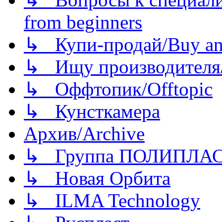
from beginners
↳ Купи-продай/Buy and
↳ Ищу производителя/
↳ Оффтопик/Offtopic
↳ Кунсткамера
Архив/Archive
↳ Группа ПОЛИПЛА
↳ Новая Орбита
↳ ILMA Technology