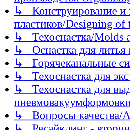
↳ Конструирование и п
пластиков/Designing of t
↳ Техоснастка/Molds a
↳ Оснастка для литья 
↳ Горячеканальные си
↳ Техоснастка для экс
↳ Техоснастка для вы
пневмовакуумформовк
↳ Вопросы качества/Abo
↳ Ресайклинг - вторич