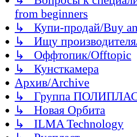
from beginners
↳ Купи-продай/Buy and
↳ Ищу производителя/
↳ Оффтопик/Offtopic
↳ Кунсткамера
Архив/Archive
↳ Группа ПОЛИПЛА
↳ Новая Орбита
↳ ILMA Technology