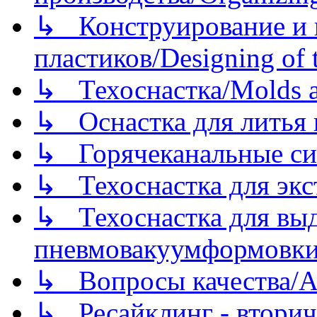
↳ Конструирование и п
пластиков/Designing of t
↳ Техоснастка/Molds a
↳ Оснастка для литья 
↳ Горячеканальные си
↳ Техоснастка для экс
↳ Техоснастка для вы
пневмовакуумформовк
↳ Вопросы качества/Abo
↳ Ресайклинг - вторич