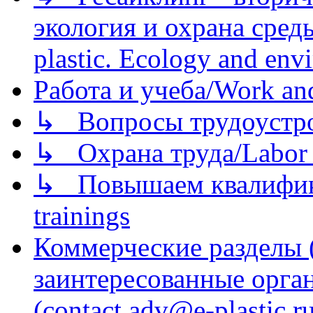
экология и охрана среды/
plastic. Ecology and env
Работа и учеба/Work an
↳ Вопросы трудоустрой
↳ Охрана труда/Labor p
↳ Повышаем квалификац
trainings
Коммерческие разделы 
заинтересованные орга
(contact adv@e-plastic.r