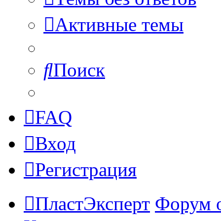
Активные темы
Поиск
FAQ
Вход
Регистрация
ПластЭксперт
Форум 