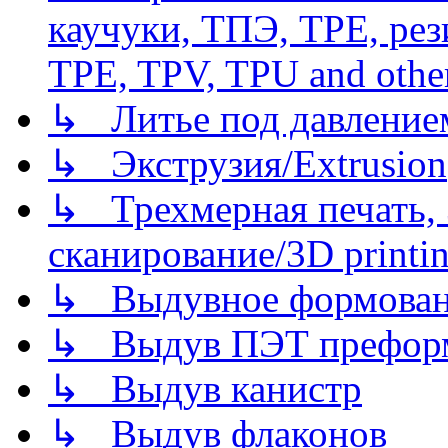
каучуки, ТПЭ, TPE, рез
TPE, TPV, TPU and other
↳ Литье под давлением/
↳ Экструзия/Extrusion
↳ Трехмерная печать,
сканирование/3D printin
↳ Выдувное формован
↳ Выдув ПЭТ префор
↳ Выдув канистр
↳ Выдув флаконов