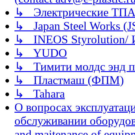
↳ Электрические ТПА
↳ Japan Steel Works (
↳ INEOS Styrolution
↳ YUDO
↳ Тимити молдс энд п
↳ Пластмаш (ФПМ)
↳ Tahara
О вопросах эксплуатаци
обслуживании оборудова
and maitenance of equip