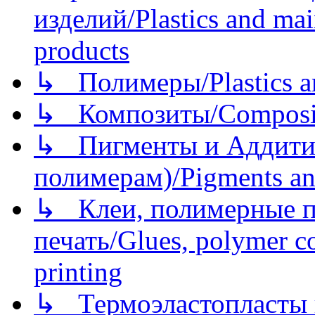
изделий/Plastics and mai
products
↳ Полимеры/Plastics a
↳ Композиты/Сomposite
↳ Пигменты и Аддитив
полимерам)/Pigments an
↳ Клеи, полимерные по
печать/Glues, polymer co
printing
↳ Термоэластопласты и