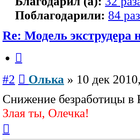
Благодарил (а):
32 раз
Поблагодарили:
84 раз
Re: Модель экструдера 
Цитата
Сообщение
#2
Олька
»
10 дек 2010
Снижение безработицы в Р
Злая ты, Олечка!
Вернуться
к
началу