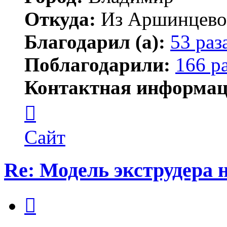
Откуда:
Из Аршинцево, 
Благодарил (а):
53 раз
Поблагодарили:
166 р
Контактная информац
Контактная
информация
пользователя
Бегемот
Сайт
Re: Модель экструдера 
Цитата