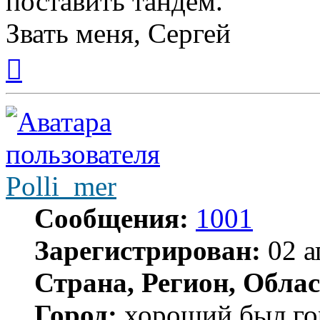
поставить тандем.
Звать меня, Сергей
Вернуться
к
началу
Polli_mer
Сообщения:
1001
Зарегистрирован:
02 а
Страна, Регион, Облас
Город:
хороший был гор