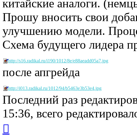
китайские аналоги. (немцы
Прошу вносить свои доба
улучшению модели. Проце
Схема будущего лидера п
http://s16.radikal.ru/i190/1012/8e/e88aeadd05a7.jpg
после апгрейда
http://i013.radikal.ru/1012/94/b5463e3b53e4.jpg
Последний раз редактиро
15:36, всего редактировало
Вернуться
к
началу