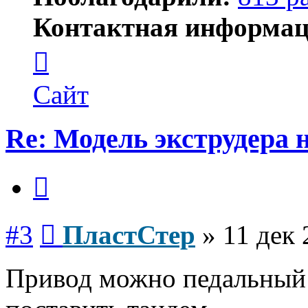
Контактная информац
Контактная
информация
пользователя
ПластСтер
Сайт
Re: Модель экструдера 
Цитата
Сообщение
#3
ПластСтер
»
11 дек 
Привод можно педальный с