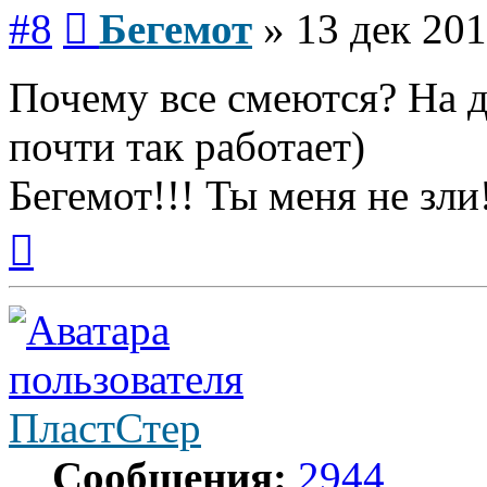
Сообщение
#8
Бегемот
»
13 дек 201
Почему все смеются? На 
почти так работает)
Бегемот!!! Ты меня не зли
Вернуться
к
началу
ПластСтер
Сообщения:
2944