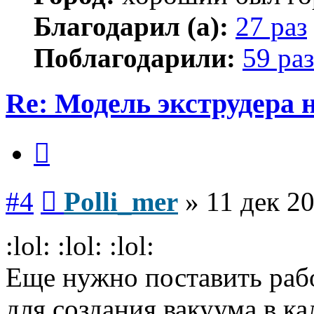
Благодарил (а):
27 раз
Поблагодарили:
59 раз
Re: Модель экструдера 
Цитата
Сообщение
#4
Polli_mer
»
11 дек 20
:lol: :lol: :lol:
Еще нужно поставить раб
для создания вакуума в ка