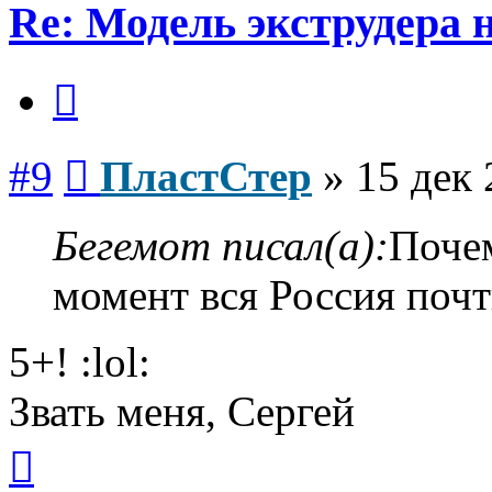
Re: Модель экструдера 
Цитата
Сообщение
#9
ПластСтер
»
15 дек 
Бегемот писал(а):
Поче
момент вся Россия почт
5+! :lol:
Звать меня, Сергей
Вернуться
к
началу