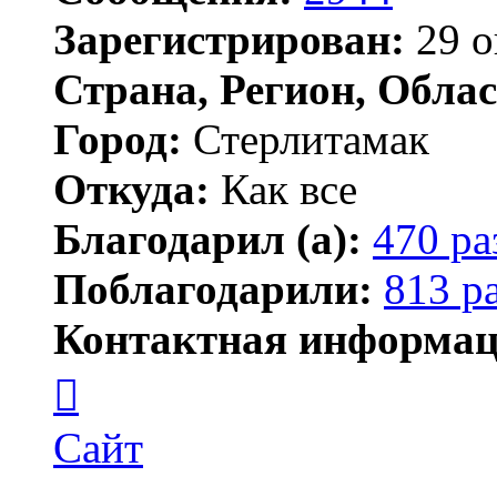
Зарегистрирован:
29 о
Страна, Регион, Облас
Город:
Стерлитамак
Откуда:
Как все
Благодарил (а):
470 ра
Поблагодарили:
813 р
Контактная информац
Контактная
информация
пользователя
ПластСтер
Сайт