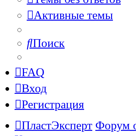
Активные темы
Поиск
FAQ
Вход
Регистрация
ПластЭксперт
Форум 